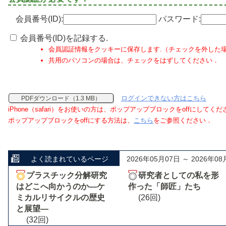
会員番号(ID):
パスワード:
会員番号(ID)を記録する.
会員認証情報をクッキーに保存します.（チェックを外した
共用のパソコンの場合は、チェックをはずしてください．
ログインできない方はこちら
PDFダウンロード（1.3 MB）
iPhone（safari）をお使いの方は、ポップアップブロックをoffにしてく
ポップアップブロックをoffにする方法は、
こちら
をご参照ください．
よく読まれているページ
2026年05月07日 ～ 2026年08
プラスチック分解研究
研究者としての私を形
はどこへ向かうのか―ケ
作った「師匠」たち
ミカルリサイクルの歴史
(26回)
と展望―
(32回)