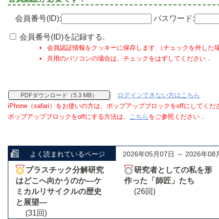
会員番号(ID):
パスワード:
会員番号(ID)を記録する.
会員認証情報をクッキーに保存します.（チェックを外した
共用のパソコンの場合は、チェックをはずしてください．
ログインできない方はこちら
PDFダウンロード（5.3 MB）
iPhone（safari）をお使いの方は、ポップアップブロックをoffにしてく
ポップアップブロックをoffにする方法は、
こちら
をご参照ください．
よく読まれているページ
2026年05月07日 ～ 2026年08
プラスチック分解研究
研究者としての私を形
はどこへ向かうのか―ケ
作った「師匠」たち
ミカルリサイクルの歴史
(26回)
と展望―
(31回)