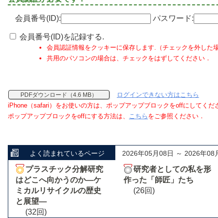
会員番号(ID):
パスワード:
会員番号(ID)を記録する.
会員認証情報をクッキーに保存します.（チェックを外した
共用のパソコンの場合は、チェックをはずしてください．
ログインできない方はこちら
PDFダウンロード（4.6 MB）
iPhone（safari）をお使いの方は、ポップアップブロックをoffにしてく
ポップアップブロックをoffにする方法は、
こちら
をご参照ください．
よく読まれているページ
2026年05月08日 ～ 2026年08
プラスチック分解研究
研究者としての私を形
はどこへ向かうのか―ケ
作った「師匠」たち
ミカルリサイクルの歴史
(26回)
と展望―
(32回)