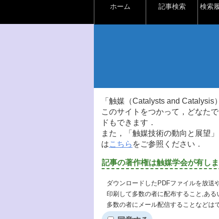
ホーム
記事検索
検索
「触媒（Catalysts and Ca
このサイトをつかって，どなたで
ドもできます．
また，「触媒技術の動向と展望」
は
こちら
をご参照ください．
記事の著作権は触媒学会が有しま
ダウンロードしたPDFファイルを放送
印刷して多数の者に配布すること,ある
多数の者にメール配信することなどは