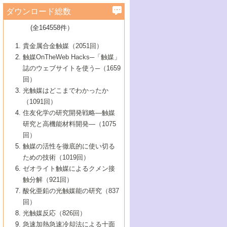
学）
7号 水素を利用する化成品合成の新潮流
6号 新しい固体酸触媒技術
5号 触媒を有効に使うための技術
ールホテル豊橋）
蔵技術の進歩
まで─
3号 メソポーラス物質の新展開
立大学）
3号 実用的ファインケミカル合成プロセス
ダウンロード総数
2号 第97回触媒討論会
1号 最近の触媒担体とその効果
▼46巻（2004年）
7号 ゼオライト合成における最近の進歩
6号 第106回触媒討論会
5号 CO
が関わる触媒・材料
B号 第111回触媒討論会（2013年・関西大
4号 錯体を利用したユニークな表面構造の
を実現する触媒
2
3号 リビング重合触媒の最近の展開
2号 第95回触媒討論会
(全164558件）
1号 部分酸化反応触媒の最前線
▼45巻（2003年）
学）
構築と機能
7号 有機分子触媒による精密有機合成
4号 バイオマス活用のための技術開発
6号 第104回触媒討論会
4号 今後の液体燃料を支える触媒技術
3号 化成品を合成するゼオライト触媒
2号 第93回触媒討論会
1号 なぜこの触媒が良いのか？
▼44巻（2002年）
貴金属合金触媒（2051回）
5号 若手会員による触媒研究の未来展望1：
8号 高機能化ポリオレフィンに向けた重合
5号 こんな物質，あんな物質―新たな触媒
7号 持続可能社会実現のための触媒および
5号 水素製造・貯蔵のための触媒技術の新
4号 水分解用光触媒材料
3号 特殊エネルギー場の触媒反応
触媒OnTheWeb Hacks─「触媒」
企業編
2号 第91回触媒討論会
触媒の最近の進展
1号 高次制御された触媒の化学
▼43巻（2001年）
の可能性―
触媒関連技術
しい展開
誌のウェブサイトを使う─（1659
5号 時間分解分光の進歩と応用
4号 生体内における金属の触媒作用
6号 第102回触媒討論会
3号 最近の自動車排ガス処理技術
2号 第89回触媒討論会
1号 グリーンケミストリーと触媒
▼42巻（2000年）
6号 第100回触媒討論会
8号 未来を拓く金属錯体
回）
6号 第98回触媒討論会
6号 第96回触媒討論会
5号 ファインケミカルズの展開に寄与する
7号 触媒・化学反応における計算化学の進
4号 触媒研究の現状と将来─第90回触媒討論
3号 触媒を利用した電気化学の新展開
2号 第87回触媒討論会特集号
1号 触媒反応工学の明日を拓く
▼41巻（1999年）
7号 『結晶の化学』を活かした触媒研究
光触媒はどこまでわかったか
7号 基礎化学品製造の触媒技術
触媒
歩
会Aから
7号 未来型金属錯体触媒開発への展望
4号 ナノ材料の調製と機能化
（1091回）
3号 生体触媒とバイオプロセス
2号 第85回触媒討論会
8号 イオン液体の応用
1号 孔、穴、あな?-特異な空間とその利用-
▼40巻（1998年）
8号 多機能型リアクター
6号 第94回触媒討論会
8号 若手研究者による触媒研究の未来展望
5号 基礎化学品製造の触媒技術
8号 超臨界流体を用いた化学プロセスの新
住友化学の研究開発戦略―触媒
5号 こんな触媒が欲しい
4号 水素製造・利用の触媒化学
3号 反応ダイナミクス
2号 第83回触媒討論会
1号 創立40周年記念・触媒化学この10年の
▼39巻（1997年）
2：大学・研究所編
展開
研究と高機能材料開発―（1075
7号 サブナノレベルでみた新しい表面現象
6号 第92回触媒討論会
6号 第90回触媒討論会
5号 触媒研究における新しい切り口：コン
進展と21世紀への提言/創立40周年記念・触
4号 超臨界流体の触媒反応への応用
3号 均一系触媒反応最前線
1号 均一系と不均一系触媒反応-その特徴と
回）
▼38巻（1996年）
8号 オレフィン重合触媒の新たな展
7号 基礎化学品製造の触媒技術
ビナトリアルケミストリー
媒学会この10年の歩みとこれから/創立40周
7号 触媒研究と学術雑誌/情報
5号 触媒のおもしろさをどのように伝える
接点
触媒の活性を徹底的に使い切る
4号 実用炭素材料の新展開
1号 触媒の構造と触媒作用/C1化学を中心と
▼37巻（1995年）
年記念・記録は語る
8号 資源の循環と触媒技術
6号 第88回触媒討論会特集号
か
ための技術（1019回）
8号 若い世代からみた触媒化学の現状と未
2号 第79回触媒討論会
5号 研究の方法論を考える
する21世紀への触媒
1号 ファインケミカルズと固体触媒
▼36巻（1994年）
2号 第81回触媒討論会
ゼオライト触媒によるクメン接
来
7号 企業における触媒研究のブレークスル
6号 第86回触媒討論会
3号 最新NO除去触媒の実用化研究
6号 第84回触媒討論会
2号 第77回触媒討論会
2号 第75回触媒討論会
触分解（921回）
1号 電気化学と触媒
▼35巻（1993年）
ー
3号 計算機触媒化学へのさそい
7号 水素化精製触媒の新しい展開
4号 新しい反応場を目指した触媒調製
7号 機能性金属材料と触媒
3号 オリンピックメダル:金・銀・銅はどん
酸化亜鉛の光触媒能の研究（837
3号 希土類を利用した触媒
2号 第73回触媒討論会
8号 この材料を触媒として使ってみません
4号 触媒劣化の制御と予測
1号 工業触媒開発マニュアル―探索から工
▼34巻（1992年）
8号 新しい反応性と機能性を目指した金属
な触媒作用を示すか
回）
5号 反応・分離技術の新しい展開
8号 触媒研究へのNMRの応用と展望
か？
業化まで
4号 触媒とリサイクル
3号 C4化学の展開
5号 最新の実用プロセスと触媒
クラスタ-化学
1号 インパクトを与えたこの研究
▼33巻（1991年）
光触媒反応（826回）
4号 触媒作用における機能の複合化
6号 第80回触媒討論会
2号 第71回触媒討論会
5号 エネルギー変換触媒
4号 《通常号》
6号 第82回触媒討論会
急速加熱急速冷却法による十面
2号 第69回触媒討論会
1号 触媒プロセス開発マニュアル―探索か
▼32巻（1990年）