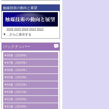
触媒技術の動向と展望
2026
2025
2024
2023
2022
▼…さらに表示する
バックナンバー
▼68巻（2026年）
1号 過酸化水素合成に関する研究動向
▼67巻（2025年）
2号 コンピューター技術により加速する
1号 CO
水素化によるグリーン燃料/グリ
▼66巻（2024年）
2
触媒開発
ーンケミカル製造
1号 低次元ナノ構造を有する触媒材料
▼65巻（2023年）
3号 有機分子変換やCO
資源化のための
2
2号 水素製造のための水分解技術に関す
2号 規制反応場を活用した固体触媒研究
1号 炭素が関わる触媒機能
▼64巻（2022年）
光触媒に関する最近の研究
る最近の研究
の新展開
2号 プラスチックケミカルリサイクルの
1号 合成ガス製造とCOを用いるケミカル
▼63巻（2021年）
B号 第137回触媒討論会（2026年）
3号 オレフィン系樹脂の精密合成に関す
3号 未踏分子変換を目指した酸化触媒プ
ための触媒技術
ズ合成の最新動向
1号 金触媒の新展開
▼62巻（2020年）
る最新技術
ロセスの最前線
3号 非酸化物系金属化合物を基盤とした
2号 化学品合成のための合金触媒開発
2号 ペロブスカイト
1号 触媒設計を拓く欠陥構造のキャラク
▼61巻（2019年）
4号 アルコール類の効率的変換を実現す
4号 シンクロトロン放射光および中性子
触媒材料の開発