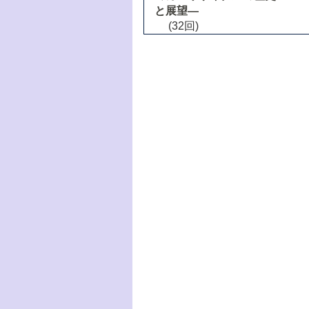
と展望―
(32回)