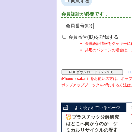
同意する
会員認証が必要です．
会員番号(ID):
会員番号(ID)を記録する.
会員認証情報をクッキーに
共用のパソコンの場合は、
ロ
PDFダウンロード（5.5 MB）
iPhone（safari）をお使いの方は、
ポップアップブロックをoffにする方法は
よく読まれているページ
プラスチック分解研究
はどこへ向かうのか―ケ
ミカルリサイクルの歴史