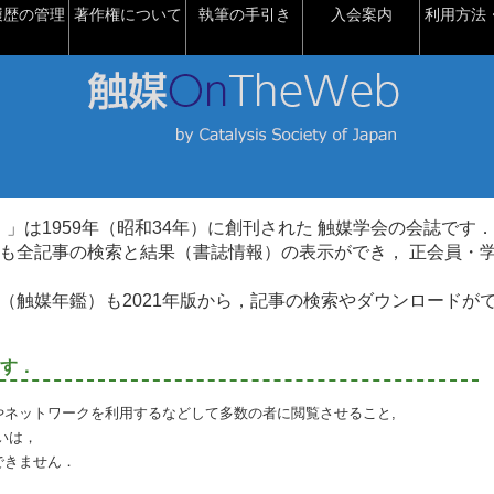
履歴の管理
著作権について
執筆の手引き
入会案内
利用方法・
talysis）」は1959年（昭和34年）に創刊された 触媒学会の会誌です．
も全記事の検索と結果（書誌情報）の表示ができ， 正会員・
（触媒年鑑）も2021年版から，記事の検索やダウンロードが
す．
やネットワークを利用するなどして多数の者に閲覧させること,
いは，
できません．