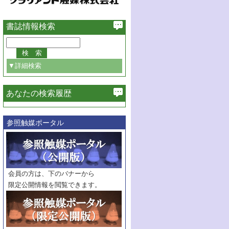
書誌情報検索
▼詳細検索
あなたの検索履歴
必ず含む
参照触媒ポータル
巻・号指定
巻
号
範囲指定
巻
号～
巻
会員の方は、下のバナーから
号
限定公開情報を閲覧できます。
触媒年鑑
年度
記事種別
マーク：
マークあり