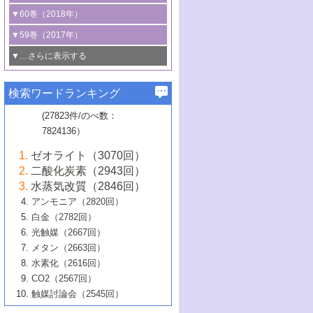
3号 CO
の排出削減および有効活用のた
タリゼーション
2
3号 特殊反応場を利用した触媒的分子変
る非貴金属触媒の研究動向
線を利用した触媒解析技術の最先端
1号 物質移動制御に着目した触媒プロセ
▼60巻（2018年）
4号 格子酸素・格子酸素欠陥を利用した
めの触媒技術
換反応
2号 機能化学品製造に資するクリーンな
ス開発
5号 ゼオライトの合成と応用における研
5号 単原子触媒
触媒反応
1号 固体酸触媒の最新の研究動向
▼59巻（2017年）
触媒的酸化反応
4号 若手による情報発信企画～とびたて
4号 多孔質材料を用いた触媒の新展開
究動向
2号 CO
フリー水素サプライチェーンに
2
6号 参照触媒委員会からのお知らせ
5号 生体触媒によるエネルギー変換反応
2号 二酸化炭素からの有用化学品合成
1号 いたるところに，触媒
▼…さらに表示する
若き触媒の研究者たち～（1）
3号 水処理のための触媒化学
5号 情報学的手法を用いた触媒開発
6号 ヘテロ接合界面
関わる触媒開発動向
B号 第133回触媒討論会（2023年）
6号 窒素とリンの循環のための触媒・機
3号 ナノ粒子・クラスター触媒の最前線
2号 機能性材料の局所構造解析のための
5号 若手による情報発信企画～とびたて
▼58巻（2016年）
4号 光触媒を用いた水分解の最新の研究
6号 カーボンニュートラルに向けた電解
B号 第135回触媒討論会（2025年）
3号 精密高分子合成に関する最近の研究
能性材料
最先端技術
検索ワードランキング
4号 60周年記念企画
若き触媒の研究者たち～（2）
動向
技術
1号 ユニークな構造の高分子を生み出す触
▼57巻（2015年）
動向
B号 第131回触媒討論会（2023年）
3号 無機分離膜材料の開発と触媒反応プ
5号 進化するゼオライト合成技術
6号 石油のノーブル・ユースを志向した
媒技術
(27823件/のべ数：
5号 次世代の触媒プロセスを支えるマイ
B号 第127回触媒討論会（2021年・オン
1号 水素キャリアにかかわる触媒技術の新
4号 バイオマス化成品製造のための触媒
▼56巻（2014年）
ロセスへの適用
触媒技術
7824136）
クロ波
6号 非貴金属系触媒における電気化学的
ライン開催(Zoom)のみ）
2号 リグニンからの化成品製造に向けた触
展開
技術
1号 特殊環境場を利用した材料合成
▼55巻（2013年）
4号 触媒研究における計算科学の利用
酸素還元反応
B号 第129回触媒討論会（2022年・京都
媒技術
6号 メタン転換技術の最新動向
ゼオライト（3070回）
2号 石油精製用触媒の最近の進展
5号 固体触媒による含窒素有機化合物変
2号 光触媒反応機構に関する最新の研究動
1号 高耐久性燃料電池システム用触媒にお
大学：オンライン・対面開催）
▼54巻（2012年）
5号 水素のふるまいを解き明かす最先端
B号 第121回触媒討論会（2018年・東京
3号 触媒研究の最先端～とびたて若き研究
二酸化炭素（2943回）
B号 第125回触媒討論会（2020年・工学
換の最前線
3号 固体酸化物形燃料電池（SOFC）におけ
向
ける新展開
研究
大学）
1号 規則性多孔体の利用技術における最近
▼53巻（2011年）
者たち～（1）
水蒸気改質（2846回）
院大学）
るアノード触媒上での燃料直接改質技術
6号 貴金属使用量低減に向けた自動車排
3号 固体高分子形燃料電池カソード触媒の
2号 リビングラジカル重合の最近の動向
6号 低級アルカンの有効利用のための触
の進歩
アンモニア（2820回）
4号 触媒研究の最先端～とびたて若き研究
1号 金属学から見る合金触媒の新展開
▼52巻（2010年）
ガス浄化触媒の開発
4号 コアシェル構造の制御による触媒機能
開発動向
媒技術
白金（2782回）
3号 天然ガスの化学工業的展開に関する触
2号 第109回触媒討論会
者たち～（2）
2号 第107回触媒討論会
の向上
1号 触媒の劣化対策と長寿命触媒開発
B号 第123回触媒討論会（2019年・大阪
▼51巻（2009年）
4号 人工光合成に向けた近年のアプローチ
光触媒（2667回）
媒技術
B号 第119回触媒討論会（2017年・首都
3号 貴金属低減技術の最新動向
5号 触媒研究の最先端～とびたて若き研究
市立大学）
3号 触媒のその場観察法の進歩（１）
5号 工業触媒およびその周辺技術の最近の
2号 第105回触媒討論会
1号 炭素材料－熱い注目を集める材料－
▼50巻（2008年）
メタン（2663回）
大学東京）
5号 未利用熱エネルギーの有効活用に貢献
4号 貴金属触媒の精密構造制御とその活用
者たち～（3）
4号 貴金属代替技術の最新動向
進歩
水素化（2616回）
4号 触媒のその場観察法の進歩（２）
3号 ナノ構造が拓く新機能
する触媒技術
2号 第103回触媒討論会
1号 触媒化学と学会のこの10年，半世紀，
▼49巻（2007年）
5号 バイオマス化成品製造のための固体触
6号 イオニクス材料と燃料電池・電解合成
5号 光触媒による物質変換反応の新展開
CO2（2567回）
6号 ナノシート
5号 不活性結合の触媒的活性化による有機
そして未来
4号 活性サイトおよびその環境の精密な設
6号 ポリオキソメタレート
3号 環境浄化用光触媒の現状と課題
媒の開発
1号 含フッ素化合物の合成と触媒
▼48巻（2006年）
の最新の研究動向
触媒討論会（2545回）
6号 グラフェン
合成
B号 第115回触媒討論会（2015年・成蹊大
計による触媒の高機能化
2号 第101回触媒討論会
B号 第113回触媒討論会（2014年・ロワジ
4号 水素社会の実現に向けた水素製造・貯
6号 ナノ空間─吸着状態解析から新機能開拓
2号 第99回触媒討論会
B号 第117回触媒討論会（2016年・大阪府
1号 固体酸触媒の最近の進歩
▼47巻（2005年）