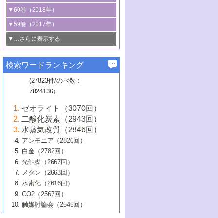
3号 CO
の排出削減および有効活用のた
タリゼーション
2
3号 特殊反応場を利用した触媒的分子変
る非貴金属触媒の研究動向
線を利用した触媒解析技術の最先端
1号 物質移動制御に着目した触媒プロセ
▼60巻（2018年）
4号 格子酸素・格子酸素欠陥を利用した
めの触媒技術
換反応
2号 機能化学品製造に資するクリーンな
ス開発
5号 ゼオライトの合成と応用における研
5号 単原子触媒
触媒反応
1号 固体酸触媒の最新の研究動向
▼59巻（2017年）
触媒的酸化反応
4号 若手による情報発信企画～とびたて
4号 多孔質材料を用いた触媒の新展開
究動向
2号 CO
フリー水素サプライチェーンに
2
6号 参照触媒委員会からのお知らせ
5号 生体触媒によるエネルギー変換反応
2号 二酸化炭素からの有用化学品合成
1号 いたるところに，触媒
▼…さらに表示する
若き触媒の研究者たち～（1）
3号 水処理のための触媒化学
5号 情報学的手法を用いた触媒開発
6号 ヘテロ接合界面
関わる触媒開発動向
B号 第133回触媒討論会（2023年）
6号 窒素とリンの循環のための触媒・機
3号 ナノ粒子・クラスター触媒の最前線
2号 機能性材料の局所構造解析のための
5号 若手による情報発信企画～とびたて
▼58巻（2016年）
4号 光触媒を用いた水分解の最新の研究
6号 カーボンニュートラルに向けた電解
B号 第135回触媒討論会（2025年）
3号 精密高分子合成に関する最近の研究
能性材料
最先端技術
検索ワードランキング
4号 60周年記念企画
若き触媒の研究者たち～（2）
動向
技術
1号 ユニークな構造の高分子を生み出す触
▼57巻（2015年）
動向
B号 第131回触媒討論会（2023年）
3号 無機分離膜材料の開発と触媒反応プ
5号 進化するゼオライト合成技術
6号 石油のノーブル・ユースを志向した
媒技術
(27823件/のべ数：
5号 次世代の触媒プロセスを支えるマイ
B号 第127回触媒討論会（2021年・オン
1号 水素キャリアにかかわる触媒技術の新
4号 バイオマス化成品製造のための触媒
▼56巻（2014年）
ロセスへの適用
触媒技術
7824136）
クロ波
6号 非貴金属系触媒における電気化学的
ライン開催(Zoom)のみ）
2号 リグニンからの化成品製造に向けた触
展開
技術
1号 特殊環境場を利用した材料合成
▼55巻（2013年）
4号 触媒研究における計算科学の利用
酸素還元反応
B号 第129回触媒討論会（2022年・京都
媒技術
6号 メタン転換技術の最新動向
ゼオライト（3070回）
2号 石油精製用触媒の最近の進展
5号 固体触媒による含窒素有機化合物変
2号 光触媒反応機構に関する最新の研究動
1号 高耐久性燃料電池システム用触媒にお
大学：オンライン・対面開催）
▼54巻（2012年）
5号 水素のふるまいを解き明かす最先端
B号 第121回触媒討論会（2018年・東京
3号 触媒研究の最先端～とびたて若き研究
二酸化炭素（2943回）
B号 第125回触媒討論会（2020年・工学
換の最前線
3号 固体酸化物形燃料電池（SOFC）におけ
向
ける新展開
研究
大学）
1号 規則性多孔体の利用技術における最近
▼53巻（2011年）
者たち～（1）
水蒸気改質（2846回）
院大学）
るアノード触媒上での燃料直接改質技術
6号 貴金属使用量低減に向けた自動車排
3号 固体高分子形燃料電池カソード触媒の
2号 リビングラジカル重合の最近の動向
6号 低級アルカンの有効利用のための触
の進歩
アンモニア（2820回）
4号 触媒研究の最先端～とびたて若き研究
1号 金属学から見る合金触媒の新展開
▼52巻（2010年）
ガス浄化触媒の開発
4号 コアシェル構造の制御による触媒機能
開発動向
媒技術
白金（2782回）
3号 天然ガスの化学工業的展開に関する触
2号 第109回触媒討論会
者たち～（2）
2号 第107回触媒討論会
の向上
1号 触媒の劣化対策と長寿命触媒開発
B号 第123回触媒討論会（2019年・大阪
▼51巻（2009年）
4号 人工光合成に向けた近年のアプローチ
光触媒（2667回）
媒技術
B号 第119回触媒討論会（2017年・首都
3号 貴金属低減技術の最新動向
5号 触媒研究の最先端～とびたて若き研究
市立大学）
3号 触媒のその場観察法の進歩（１）
5号 工業触媒およびその周辺技術の最近の
2号 第105回触媒討論会
1号 炭素材料－熱い注目を集める材料－
▼50巻（2008年）
メタン（2663回）
大学東京）
5号 未利用熱エネルギーの有効活用に貢献
4号 貴金属触媒の精密構造制御とその活用
者たち～（3）
4号 貴金属代替技術の最新動向
進歩
水素化（2616回）
4号 触媒のその場観察法の進歩（２）
3号 ナノ構造が拓く新機能
する触媒技術
2号 第103回触媒討論会
1号 触媒化学と学会のこの10年，半世紀，
▼49巻（2007年）
5号 バイオマス化成品製造のための固体触
6号 イオニクス材料と燃料電池・電解合成
5号 光触媒による物質変換反応の新展開
CO2（2567回）
6号 ナノシート
5号 不活性結合の触媒的活性化による有機
そして未来
4号 活性サイトおよびその環境の精密な設
6号 ポリオキソメタレート
3号 環境浄化用光触媒の現状と課題
媒の開発
1号 含フッ素化合物の合成と触媒
▼48巻（2006年）
の最新の研究動向
触媒討論会（2545回）
6号 グラフェン
合成
B号 第115回触媒討論会（2015年・成蹊大
計による触媒の高機能化
2号 第101回触媒討論会
B号 第113回触媒討論会（2014年・ロワジ
4号 水素社会の実現に向けた水素製造・貯
6号 ナノ空間─吸着状態解析から新機能開拓
2号 第99回触媒討論会
B号 第117回触媒討論会（2016年・大阪府
1号 固体酸触媒の最近の進歩
▼47巻（2005年）