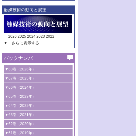
触媒技術の動向と展望
2026
2025
2024
2023
2022
▼…さらに表示する
バックナンバー
▼68巻（2026年）
1号 過酸化水素合成に関する研究動向
▼67巻（2025年）
2号 コンピューター技術により加速する
1号 CO
水素化によるグリーン燃料/グリ
▼66巻（2024年）
2
触媒開発
ーンケミカル製造
1号 低次元ナノ構造を有する触媒材料
▼65巻（2023年）
3号 有機分子変換やCO
資源化のための
2
2号 水素製造のための水分解技術に関す
2号 規制反応場を活用した固体触媒研究
1号 炭素が関わる触媒機能
▼64巻（2022年）
光触媒に関する最近の研究
る最近の研究
の新展開
2号 プラスチックケミカルリサイクルの
1号 合成ガス製造とCOを用いるケミカル
▼63巻（2021年）
B号 第137回触媒討論会（2026年）
3号 オレフィン系樹脂の精密合成に関す
3号 未踏分子変換を目指した酸化触媒プ
ための触媒技術
ズ合成の最新動向
1号 金触媒の新展開
▼62巻（2020年）
る最新技術
ロセスの最前線
3号 非酸化物系金属化合物を基盤とした
2号 化学品合成のための合金触媒開発
2号 ペロブスカイト
1号 触媒設計を拓く欠陥構造のキャラク
▼61巻（2019年）
4号 アルコール類の効率的変換を実現す
4号 シンクロトロン放射光および中性子
触媒材料の開発