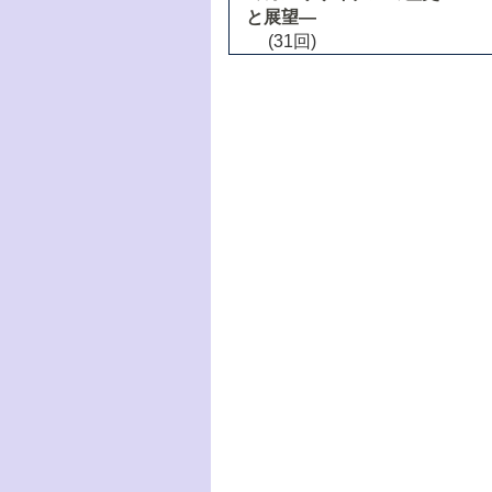
と展望―
(31回)