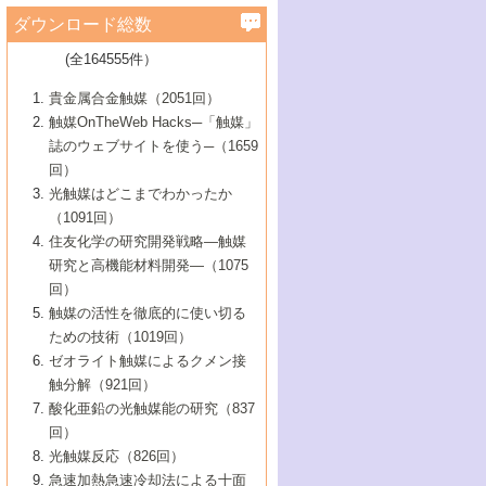
学）
7号 水素を利用する化成品合成の新潮流
6号 新しい固体酸触媒技術
5号 触媒を有効に使うための技術
ールホテル豊橋）
蔵技術の進歩
まで─
3号 メソポーラス物質の新展開
立大学）
3号 実用的ファインケミカル合成プロセス
ダウンロード総数
2号 第97回触媒討論会
1号 最近の触媒担体とその効果
▼46巻（2004年）
7号 ゼオライト合成における最近の進歩
6号 第106回触媒討論会
5号 CO
が関わる触媒・材料
B号 第111回触媒討論会（2013年・関西大
4号 錯体を利用したユニークな表面構造の
を実現する触媒
2
3号 リビング重合触媒の最近の展開
2号 第95回触媒討論会
(全164555件）
1号 部分酸化反応触媒の最前線
▼45巻（2003年）
学）
構築と機能
7号 有機分子触媒による精密有機合成
4号 バイオマス活用のための技術開発
6号 第104回触媒討論会
4号 今後の液体燃料を支える触媒技術
3号 化成品を合成するゼオライト触媒
2号 第93回触媒討論会
1号 なぜこの触媒が良いのか？
▼44巻（2002年）
貴金属合金触媒（2051回）
5号 若手会員による触媒研究の未来展望1：
8号 高機能化ポリオレフィンに向けた重合
5号 こんな物質，あんな物質―新たな触媒
7号 持続可能社会実現のための触媒および
5号 水素製造・貯蔵のための触媒技術の新
4号 水分解用光触媒材料
3号 特殊エネルギー場の触媒反応
触媒OnTheWeb Hacks─「触媒」
企業編
2号 第91回触媒討論会
触媒の最近の進展
1号 高次制御された触媒の化学
▼43巻（2001年）
の可能性―
触媒関連技術
しい展開
誌のウェブサイトを使う─（1659
5号 時間分解分光の進歩と応用
4号 生体内における金属の触媒作用
6号 第102回触媒討論会
3号 最近の自動車排ガス処理技術
2号 第89回触媒討論会
1号 グリーンケミストリーと触媒
▼42巻（2000年）
6号 第100回触媒討論会
8号 未来を拓く金属錯体
回）
6号 第98回触媒討論会
6号 第96回触媒討論会
5号 ファインケミカルズの展開に寄与する
7号 触媒・化学反応における計算化学の進
4号 触媒研究の現状と将来─第90回触媒討論
3号 触媒を利用した電気化学の新展開
2号 第87回触媒討論会特集号
1号 触媒反応工学の明日を拓く
▼41巻（1999年）
7号 『結晶の化学』を活かした触媒研究
光触媒はどこまでわかったか
7号 基礎化学品製造の触媒技術
触媒
歩
会Aから
7号 未来型金属錯体触媒開発への展望
4号 ナノ材料の調製と機能化
（1091回）
3号 生体触媒とバイオプロセス
2号 第85回触媒討論会
8号 イオン液体の応用
1号 孔、穴、あな?-特異な空間とその利用-
▼40巻（1998年）
8号 多機能型リアクター
6号 第94回触媒討論会
8号 若手研究者による触媒研究の未来展望
5号 基礎化学品製造の触媒技術
8号 超臨界流体を用いた化学プロセスの新
住友化学の研究開発戦略―触媒
5号 こんな触媒が欲しい
4号 水素製造・利用の触媒化学
3号 反応ダイナミクス
2号 第83回触媒討論会
1号 創立40周年記念・触媒化学この10年の
▼39巻（1997年）
2：大学・研究所編
展開
研究と高機能材料開発―（1075
7号 サブナノレベルでみた新しい表面現象
6号 第92回触媒討論会
6号 第90回触媒討論会
5号 触媒研究における新しい切り口：コン
進展と21世紀への提言/創立40周年記念・触
4号 超臨界流体の触媒反応への応用
3号 均一系触媒反応最前線
1号 均一系と不均一系触媒反応-その特徴と
回）
▼38巻（1996年）
8号 オレフィン重合触媒の新たな展
7号 基礎化学品製造の触媒技術
ビナトリアルケミストリー
媒学会この10年の歩みとこれから/創立40周
7号 触媒研究と学術雑誌/情報
5号 触媒のおもしろさをどのように伝える
接点
触媒の活性を徹底的に使い切る
4号 実用炭素材料の新展開
1号 触媒の構造と触媒作用/C1化学を中心と
▼37巻（1995年）
年記念・記録は語る
8号 資源の循環と触媒技術
6号 第88回触媒討論会特集号
か
ための技術（1019回）
8号 若い世代からみた触媒化学の現状と未
2号 第79回触媒討論会
5号 研究の方法論を考える
する21世紀への触媒
1号 ファインケミカルズと固体触媒
▼36巻（1994年）
2号 第81回触媒討論会
ゼオライト触媒によるクメン接
来
7号 企業における触媒研究のブレークスル
6号 第86回触媒討論会
3号 最新NO除去触媒の実用化研究
6号 第84回触媒討論会
2号 第77回触媒討論会
2号 第75回触媒討論会
触分解（921回）
1号 電気化学と触媒
▼35巻（1993年）
ー
3号 計算機触媒化学へのさそい
7号 水素化精製触媒の新しい展開
4号 新しい反応場を目指した触媒調製
7号 機能性金属材料と触媒
3号 オリンピックメダル:金・銀・銅はどん
酸化亜鉛の光触媒能の研究（837
3号 希土類を利用した触媒
2号 第73回触媒討論会
8号 この材料を触媒として使ってみません
4号 触媒劣化の制御と予測
1号 工業触媒開発マニュアル―探索から工
▼34巻（1992年）
8号 新しい反応性と機能性を目指した金属
な触媒作用を示すか
回）
5号 反応・分離技術の新しい展開
8号 触媒研究へのNMRの応用と展望
か？
業化まで
4号 触媒とリサイクル
3号 C4化学の展開
5号 最新の実用プロセスと触媒
クラスタ-化学
1号 インパクトを与えたこの研究
▼33巻（1991年）
光触媒反応（826回）
4号 触媒作用における機能の複合化
6号 第80回触媒討論会
2号 第71回触媒討論会
5号 エネルギー変換触媒
4号 《通常号》
6号 第82回触媒討論会
急速加熱急速冷却法による十面
2号 第69回触媒討論会
1号 触媒プロセス開発マニュアル―探索か
▼32巻（1990年）