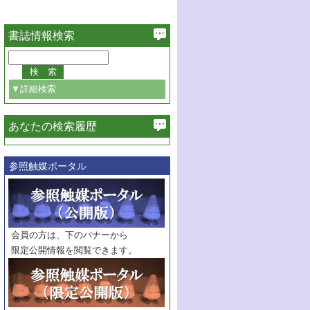
書誌情報検索
▼詳細検索
あなたの検索履歴
必ず含む
参照触媒ポータル
巻・号指定
巻
号
範囲指定
巻
号～
巻
会員の方は、下のバナーから
号
限定公開情報を閲覧できます。
触媒年鑑
年度
記事種別
マーク：
マークあり