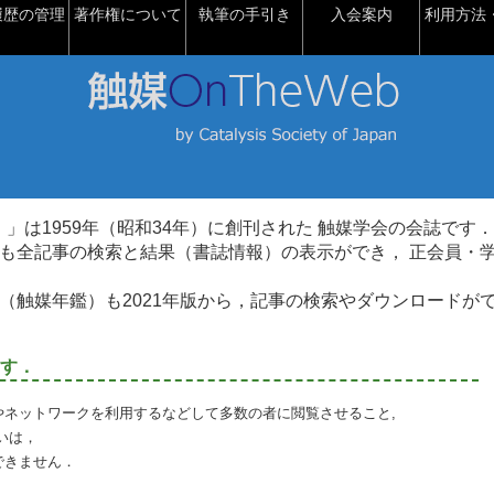
履歴の管理
著作権について
執筆の手引き
入会案内
利用方法・
talysis）」は1959年（昭和34年）に創刊された 触媒学会の会誌です．
も全記事の検索と結果（書誌情報）の表示ができ， 正会員・
（触媒年鑑）も2021年版から，記事の検索やダウンロードが
す．
やネットワークを利用するなどして多数の者に閲覧させること,
いは，
できません．