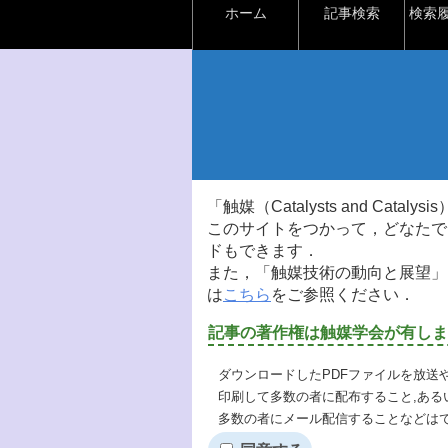
ホーム
記事検索
検索
「触媒（Catalysts and Ca
このサイトをつかって，どなたで
ドもできます．
また，「触媒技術の動向と展望」
は
こちら
をご参照ください．
記事の著作権は触媒学会が有しま
ダウンロードしたPDFファイルを放送
印刷して多数の者に配布すること,ある
多数の者にメール配信することなどは