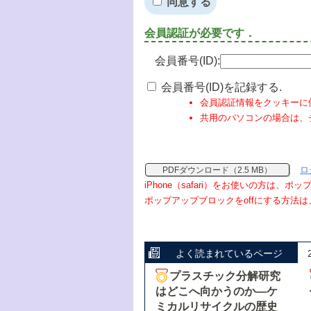
同意する
会員認証が必要です．
会員番号(ID):
会員番号(ID)を記録する.
会員認証情報をクッキーに
共用のパソコンの場合は、
ロ
PDFダウンロード（2.5 MB）
iPhone（safari）をお使いの方は、
ポップアップブロックをoffにする方法は
よく読まれているページ
プラスチック分解研究
はどこへ向かうのか―ケ
ミカルリサイクルの歴史