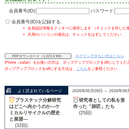
会員番号(ID):
パスワード:
会員番号(ID)を記録する.
会員認証情報をクッキーに保存します.（チェックを外した
共用のパソコンの場合は、チェックをはずしてください．
ログインできない方はこちら
PDFダウンロード（1,023.0 KB）
iPhone（safari）をお使いの方は、ポップアップブロックをoffにしてく
ポップアップブロックをoffにする方法は、
こちら
をご参照ください．
よく読まれているページ
2026年05月09日 ～ 2026年08
プラスチック分解研究
研究者としての私を形
はどこへ向かうのか―ケ
作った「師匠」たち
ミカルリサイクルの歴史
(25回)
と展望―
(32回)