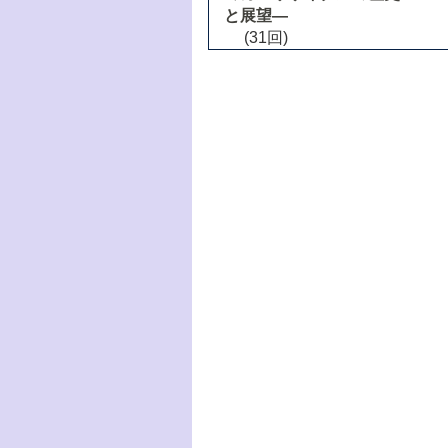
と展望―
(31回)