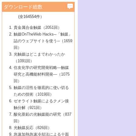
学）
7号 水素を利用する化成品合成の新潮流
6号 新しい固体酸触媒技術
5号 触媒を有効に使うための技術
ールホテル豊橋）
蔵技術の進歩
まで─
3号 メソポーラス物質の新展開
立大学）
3号 実用的ファインケミカル合成プロセス
ダウンロード総数
2号 第97回触媒討論会
1号 最近の触媒担体とその効果
▼46巻（2004年）
7号 ゼオライト合成における最近の進歩
6号 第106回触媒討論会
5号 CO
が関わる触媒・材料
B号 第111回触媒討論会（2013年・関西大
4号 錯体を利用したユニークな表面構造の
を実現する触媒
2
3号 リビング重合触媒の最近の展開
2号 第95回触媒討論会
(全164554件）
1号 部分酸化反応触媒の最前線
▼45巻（2003年）
学）
構築と機能
7号 有機分子触媒による精密有機合成
4号 バイオマス活用のための技術開発
6号 第104回触媒討論会
4号 今後の液体燃料を支える触媒技術
3号 化成品を合成するゼオライト触媒
2号 第93回触媒討論会
1号 なぜこの触媒が良いのか？
▼44巻（2002年）
貴金属合金触媒（2051回）
5号 若手会員による触媒研究の未来展望1：
8号 高機能化ポリオレフィンに向けた重合
5号 こんな物質，あんな物質―新たな触媒
7号 持続可能社会実現のための触媒および
5号 水素製造・貯蔵のための触媒技術の新
4号 水分解用光触媒材料
3号 特殊エネルギー場の触媒反応
触媒OnTheWeb Hacks─「触媒」
企業編
2号 第91回触媒討論会
触媒の最近の進展
1号 高次制御された触媒の化学
▼43巻（2001年）
の可能性―
触媒関連技術
しい展開
誌のウェブサイトを使う─（1659
5号 時間分解分光の進歩と応用
4号 生体内における金属の触媒作用
6号 第102回触媒討論会
3号 最近の自動車排ガス処理技術
2号 第89回触媒討論会
1号 グリーンケミストリーと触媒
▼42巻（2000年）
6号 第100回触媒討論会
8号 未来を拓く金属錯体
回）
6号 第98回触媒討論会
6号 第96回触媒討論会
5号 ファインケミカルズの展開に寄与する
7号 触媒・化学反応における計算化学の進
4号 触媒研究の現状と将来─第90回触媒討論
3号 触媒を利用した電気化学の新展開
2号 第87回触媒討論会特集号
1号 触媒反応工学の明日を拓く
▼41巻（1999年）
7号 『結晶の化学』を活かした触媒研究
光触媒はどこまでわかったか
7号 基礎化学品製造の触媒技術
触媒
歩
会Aから
7号 未来型金属錯体触媒開発への展望
4号 ナノ材料の調製と機能化
（1091回）
3号 生体触媒とバイオプロセス
2号 第85回触媒討論会
8号 イオン液体の応用
1号 孔、穴、あな?-特異な空間とその利用-
▼40巻（1998年）
8号 多機能型リアクター
6号 第94回触媒討論会
8号 若手研究者による触媒研究の未来展望
5号 基礎化学品製造の触媒技術
8号 超臨界流体を用いた化学プロセスの新
住友化学の研究開発戦略―触媒
5号 こんな触媒が欲しい
4号 水素製造・利用の触媒化学
3号 反応ダイナミクス
2号 第83回触媒討論会
1号 創立40周年記念・触媒化学この10年の
▼39巻（1997年）
2：大学・研究所編
展開
研究と高機能材料開発―（1075
7号 サブナノレベルでみた新しい表面現象
6号 第92回触媒討論会
6号 第90回触媒討論会
5号 触媒研究における新しい切り口：コン
進展と21世紀への提言/創立40周年記念・触
4号 超臨界流体の触媒反応への応用
3号 均一系触媒反応最前線
1号 均一系と不均一系触媒反応-その特徴と
回）
▼38巻（1996年）
8号 オレフィン重合触媒の新たな展
7号 基礎化学品製造の触媒技術
ビナトリアルケミストリー
媒学会この10年の歩みとこれから/創立40周
7号 触媒研究と学術雑誌/情報
5号 触媒のおもしろさをどのように伝える
接点
触媒の活性を徹底的に使い切る
4号 実用炭素材料の新展開
1号 触媒の構造と触媒作用/C1化学を中心と
▼37巻（1995年）
年記念・記録は語る
8号 資源の循環と触媒技術
6号 第88回触媒討論会特集号
か
ための技術（1019回）
8号 若い世代からみた触媒化学の現状と未
2号 第79回触媒討論会
5号 研究の方法論を考える
する21世紀への触媒
1号 ファインケミカルズと固体触媒
▼36巻（1994年）
2号 第81回触媒討論会
ゼオライト触媒によるクメン接
来
7号 企業における触媒研究のブレークスル
6号 第86回触媒討論会
3号 最新NO除去触媒の実用化研究
6号 第84回触媒討論会
2号 第77回触媒討論会
2号 第75回触媒討論会
触分解（921回）
1号 電気化学と触媒
▼35巻（1993年）
ー
3号 計算機触媒化学へのさそい
7号 水素化精製触媒の新しい展開
4号 新しい反応場を目指した触媒調製
7号 機能性金属材料と触媒
3号 オリンピックメダル:金・銀・銅はどん
酸化亜鉛の光触媒能の研究（837
3号 希土類を利用した触媒
2号 第73回触媒討論会
8号 この材料を触媒として使ってみません
4号 触媒劣化の制御と予測
1号 工業触媒開発マニュアル―探索から工
▼34巻（1992年）
8号 新しい反応性と機能性を目指した金属
な触媒作用を示すか
回）
5号 反応・分離技術の新しい展開
8号 触媒研究へのNMRの応用と展望
か？
業化まで
4号 触媒とリサイクル
3号 C4化学の展開
5号 最新の実用プロセスと触媒
クラスタ-化学
1号 インパクトを与えたこの研究
▼33巻（1991年）
光触媒反応（826回）
4号 触媒作用における機能の複合化
6号 第80回触媒討論会
2号 第71回触媒討論会
5号 エネルギー変換触媒
4号 《通常号》
6号 第82回触媒討論会
急速加熱急速冷却法による十面
2号 第69回触媒討論会
1号 触媒プロセス開発マニュアル―探索か
▼32巻（1990年）