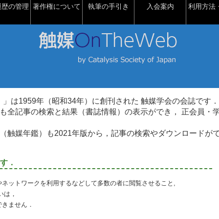
履歴の管理
著作権について
執筆の手引き
入会案内
利用方法・
talysis）」は1959年（昭和34年）に創刊された 触媒学会の会誌です．
も全記事の検索と結果（書誌情報）の表示ができ， 正会員・
（触媒年鑑）も2021年版から，記事の検索やダウンロードが
す．
やネットワークを利用するなどして多数の者に閲覧させること,
いは，
できません．