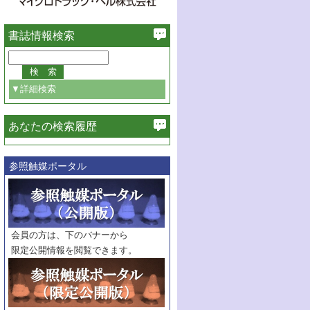
書誌情報検索
▼詳細検索
あなたの検索履歴
必ず含む
参照触媒ポータル
巻・号指定
巻
号
範囲指定
巻
号～
巻
会員の方は、下のバナーから
号
限定公開情報を閲覧できます。
触媒年鑑
年度
記事種別
マーク：
マークあり