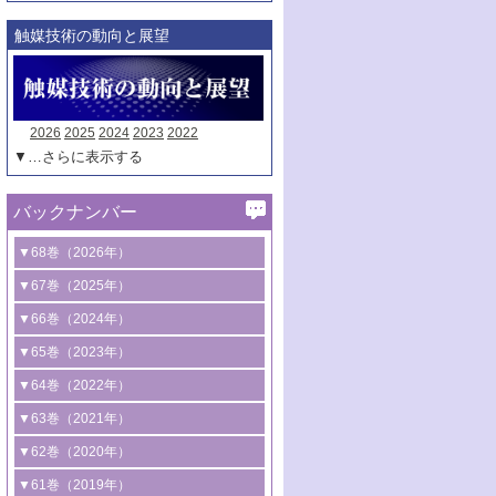
触媒技術の動向と展望
2026
2025
2024
2023
2022
▼…さらに表示する
バックナンバー
▼68巻（2026年）
1号 過酸化水素合成に関する研究動向
▼67巻（2025年）
2号 コンピューター技術により加速する
1号 CO
水素化によるグリーン燃料/グリ
▼66巻（2024年）
2
触媒開発
ーンケミカル製造
1号 低次元ナノ構造を有する触媒材料
▼65巻（2023年）
3号 有機分子変換やCO
資源化のための
2
2号 水素製造のための水分解技術に関す
2号 規制反応場を活用した固体触媒研究
1号 炭素が関わる触媒機能
▼64巻（2022年）
光触媒に関する最近の研究
る最近の研究
の新展開
2号 プラスチックケミカルリサイクルの
1号 合成ガス製造とCOを用いるケミカル
▼63巻（2021年）
B号 第137回触媒討論会（2026年）
3号 オレフィン系樹脂の精密合成に関す
3号 未踏分子変換を目指した酸化触媒プ
ための触媒技術
ズ合成の最新動向
1号 金触媒の新展開
▼62巻（2020年）
る最新技術
ロセスの最前線
3号 非酸化物系金属化合物を基盤とした
2号 化学品合成のための合金触媒開発
2号 ペロブスカイト
1号 触媒設計を拓く欠陥構造のキャラク
▼61巻（2019年）
4号 アルコール類の効率的変換を実現す
4号 シンクロトロン放射光および中性子
触媒材料の開発