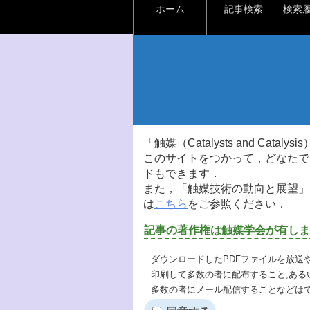
ホーム
記事検索
検索
「触媒（Catalysts and Ca
このサイトをつかって，どなたで
ドもできます．
また，「触媒技術の動向と展望」
は
こちら
をご参照ください．
記事の著作権は触媒学会が有しま
ダウンロードしたPDFファイルを放送
印刷して多数の者に配布すること,ある
多数の者にメール配信することなどは