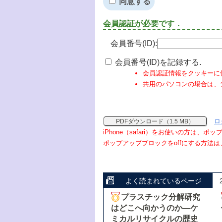
同意する
会員認証が必要です．
会員番号(ID):
会員番号(ID)を記録する.
会員認証情報をクッキーに
共用のパソコンの場合は、
ロ
PDFダウンロード（1.5 MB）
iPhone（safari）をお使いの方は、
ポップアップブロックをoffにする方法は
よく読まれているページ
プラスチック分解研究
はどこへ向かうのか―ケ
ミカルリサイクルの歴史