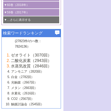
3号 CO
の排出削減および有効活用のた
タリゼーション
2
3号 特殊反応場を利用した触媒的分子変
る非貴金属触媒の研究動向
線を利用した触媒解析技術の最先端
1号 物質移動制御に着目した触媒プロセ
▼60巻（2018年）
4号 格子酸素・格子酸素欠陥を利用した
めの触媒技術
換反応
2号 機能化学品製造に資するクリーンな
ス開発
5号 ゼオライトの合成と応用における研
5号 単原子触媒
触媒反応
1号 固体酸触媒の最新の研究動向
▼59巻（2017年）
触媒的酸化反応
4号 若手による情報発信企画～とびたて
4号 多孔質材料を用いた触媒の新展開
究動向
2号 CO
フリー水素サプライチェーンに
2
6号 参照触媒委員会からのお知らせ
5号 生体触媒によるエネルギー変換反応
2号 二酸化炭素からの有用化学品合成
1号 いたるところに，触媒
▼…さらに表示する
若き触媒の研究者たち～（1）
3号 水処理のための触媒化学
5号 情報学的手法を用いた触媒開発
6号 ヘテロ接合界面
関わる触媒開発動向
B号 第133回触媒討論会（2023年）
6号 窒素とリンの循環のための触媒・機
3号 ナノ粒子・クラスター触媒の最前線
2号 機能性材料の局所構造解析のための
5号 若手による情報発信企画～とびたて
▼58巻（2016年）
4号 光触媒を用いた水分解の最新の研究
6号 カーボンニュートラルに向けた電解
B号 第135回触媒討論会（2025年）
3号 精密高分子合成に関する最近の研究
能性材料
最先端技術
検索ワードランキング
4号 60周年記念企画
若き触媒の研究者たち～（2）
動向
技術
1号 ユニークな構造の高分子を生み出す触
▼57巻（2015年）
動向
B号 第131回触媒討論会（2023年）
3号 無機分離膜材料の開発と触媒反応プ
5号 進化するゼオライト合成技術
6号 石油のノーブル・ユースを志向した
媒技術
(27823件/のべ数：
5号 次世代の触媒プロセスを支えるマイ
B号 第127回触媒討論会（2021年・オン
1号 水素キャリアにかかわる触媒技術の新
4号 バイオマス化成品製造のための触媒
▼56巻（2014年）
ロセスへの適用
触媒技術
7824136）
クロ波
6号 非貴金属系触媒における電気化学的
ライン開催(Zoom)のみ）
2号 リグニンからの化成品製造に向けた触
展開
技術
1号 特殊環境場を利用した材料合成
▼55巻（2013年）
4号 触媒研究における計算科学の利用
酸素還元反応
B号 第129回触媒討論会（2022年・京都
媒技術
6号 メタン転換技術の最新動向
ゼオライト（3070回）
2号 石油精製用触媒の最近の進展
5号 固体触媒による含窒素有機化合物変
2号 光触媒反応機構に関する最新の研究動
1号 高耐久性燃料電池システム用触媒にお
大学：オンライン・対面開催）
▼54巻（2012年）
5号 水素のふるまいを解き明かす最先端
B号 第121回触媒討論会（2018年・東京
3号 触媒研究の最先端～とびたて若き研究
二酸化炭素（2943回）
B号 第125回触媒討論会（2020年・工学
換の最前線
3号 固体酸化物形燃料電池（SOFC）におけ
向
ける新展開
研究
大学）
1号 規則性多孔体の利用技術における最近
▼53巻（2011年）
者たち～（1）
水蒸気改質（2846回）
院大学）
るアノード触媒上での燃料直接改質技術
6号 貴金属使用量低減に向けた自動車排
3号 固体高分子形燃料電池カソード触媒の
2号 リビングラジカル重合の最近の動向
6号 低級アルカンの有効利用のための触
の進歩
アンモニア（2820回）
4号 触媒研究の最先端～とびたて若き研究
1号 金属学から見る合金触媒の新展開
▼52巻（2010年）
ガス浄化触媒の開発
4号 コアシェル構造の制御による触媒機能
開発動向
媒技術
白金（2782回）
3号 天然ガスの化学工業的展開に関する触
2号 第109回触媒討論会
者たち～（2）
2号 第107回触媒討論会
の向上
1号 触媒の劣化対策と長寿命触媒開発
B号 第123回触媒討論会（2019年・大阪
▼51巻（2009年）
4号 人工光合成に向けた近年のアプローチ
光触媒（2667回）
媒技術
B号 第119回触媒討論会（2017年・首都
3号 貴金属低減技術の最新動向
5号 触媒研究の最先端～とびたて若き研究
市立大学）
3号 触媒のその場観察法の進歩（１）
5号 工業触媒およびその周辺技術の最近の
2号 第105回触媒討論会
1号 炭素材料－熱い注目を集める材料－
▼50巻（2008年）
メタン（2663回）
大学東京）
5号 未利用熱エネルギーの有効活用に貢献
4号 貴金属触媒の精密構造制御とその活用
者たち～（3）
4号 貴金属代替技術の最新動向
進歩
水素化（2616回）
4号 触媒のその場観察法の進歩（２）
3号 ナノ構造が拓く新機能
する触媒技術
2号 第103回触媒討論会
1号 触媒化学と学会のこの10年，半世紀，
▼49巻（2007年）
5号 バイオマス化成品製造のための固体触
6号 イオニクス材料と燃料電池・電解合成
5号 光触媒による物質変換反応の新展開
CO2（2567回）
6号 ナノシート
5号 不活性結合の触媒的活性化による有機
そして未来
4号 活性サイトおよびその環境の精密な設
6号 ポリオキソメタレート
3号 環境浄化用光触媒の現状と課題
媒の開発
1号 含フッ素化合物の合成と触媒
▼48巻（2006年）
の最新の研究動向
触媒討論会（2545回）
6号 グラフェン
合成
B号 第115回触媒討論会（2015年・成蹊大
計による触媒の高機能化
2号 第101回触媒討論会
B号 第113回触媒討論会（2014年・ロワジ
4号 水素社会の実現に向けた水素製造・貯
6号 ナノ空間─吸着状態解析から新機能開拓
2号 第99回触媒討論会
B号 第117回触媒討論会（2016年・大阪府
1号 固体酸触媒の最近の進歩
▼47巻（2005年）