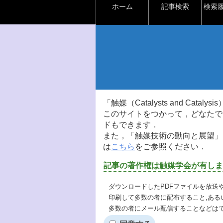
ホーム
記事検索
検索
「触媒（Catalysts and Ca
このサイトをつかって，どなたで
ドもできます．
また，「触媒技術の動向と展望」
は
こちら
をご参照ください．
記事の著作権は触媒学会が有しま
ダウンロードしたPDFファイルを放送
印刷して多数の者に配布すること,ある
多数の者にメール配信することなどは