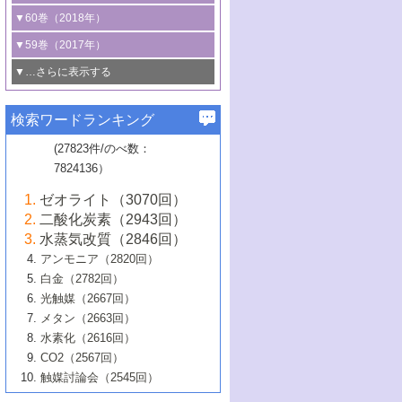
3号 CO
の排出削減および有効活用のた
タリゼーション
2
3号 特殊反応場を利用した触媒的分子変
る非貴金属触媒の研究動向
線を利用した触媒解析技術の最先端
1号 物質移動制御に着目した触媒プロセ
▼60巻（2018年）
4号 格子酸素・格子酸素欠陥を利用した
めの触媒技術
換反応
2号 機能化学品製造に資するクリーンな
ス開発
5号 ゼオライトの合成と応用における研
5号 単原子触媒
触媒反応
1号 固体酸触媒の最新の研究動向
▼59巻（2017年）
触媒的酸化反応
4号 若手による情報発信企画～とびたて
4号 多孔質材料を用いた触媒の新展開
究動向
2号 CO
フリー水素サプライチェーンに
2
6号 参照触媒委員会からのお知らせ
5号 生体触媒によるエネルギー変換反応
2号 二酸化炭素からの有用化学品合成
1号 いたるところに，触媒
▼…さらに表示する
若き触媒の研究者たち～（1）
3号 水処理のための触媒化学
5号 情報学的手法を用いた触媒開発
6号 ヘテロ接合界面
関わる触媒開発動向
B号 第133回触媒討論会（2023年）
6号 窒素とリンの循環のための触媒・機
3号 ナノ粒子・クラスター触媒の最前線
2号 機能性材料の局所構造解析のための
5号 若手による情報発信企画～とびたて
▼58巻（2016年）
4号 光触媒を用いた水分解の最新の研究
6号 カーボンニュートラルに向けた電解
B号 第135回触媒討論会（2025年）
3号 精密高分子合成に関する最近の研究
能性材料
最先端技術
検索ワードランキング
4号 60周年記念企画
若き触媒の研究者たち～（2）
動向
技術
1号 ユニークな構造の高分子を生み出す触
▼57巻（2015年）
動向
B号 第131回触媒討論会（2023年）
3号 無機分離膜材料の開発と触媒反応プ
5号 進化するゼオライト合成技術
6号 石油のノーブル・ユースを志向した
媒技術
(27823件/のべ数：
5号 次世代の触媒プロセスを支えるマイ
B号 第127回触媒討論会（2021年・オン
1号 水素キャリアにかかわる触媒技術の新
4号 バイオマス化成品製造のための触媒
▼56巻（2014年）
ロセスへの適用
触媒技術
7824136）
クロ波
6号 非貴金属系触媒における電気化学的
ライン開催(Zoom)のみ）
2号 リグニンからの化成品製造に向けた触
展開
技術
1号 特殊環境場を利用した材料合成
▼55巻（2013年）
4号 触媒研究における計算科学の利用
酸素還元反応
B号 第129回触媒討論会（2022年・京都
媒技術
6号 メタン転換技術の最新動向
ゼオライト（3070回）
2号 石油精製用触媒の最近の進展
5号 固体触媒による含窒素有機化合物変
2号 光触媒反応機構に関する最新の研究動
1号 高耐久性燃料電池システム用触媒にお
大学：オンライン・対面開催）
▼54巻（2012年）
5号 水素のふるまいを解き明かす最先端
B号 第121回触媒討論会（2018年・東京
3号 触媒研究の最先端～とびたて若き研究
二酸化炭素（2943回）
B号 第125回触媒討論会（2020年・工学
換の最前線
3号 固体酸化物形燃料電池（SOFC）におけ
向
ける新展開
研究
大学）
1号 規則性多孔体の利用技術における最近
▼53巻（2011年）
者たち～（1）
水蒸気改質（2846回）
院大学）
るアノード触媒上での燃料直接改質技術
6号 貴金属使用量低減に向けた自動車排
3号 固体高分子形燃料電池カソード触媒の
2号 リビングラジカル重合の最近の動向
6号 低級アルカンの有効利用のための触
の進歩
アンモニア（2820回）
4号 触媒研究の最先端～とびたて若き研究
1号 金属学から見る合金触媒の新展開
▼52巻（2010年）
ガス浄化触媒の開発
4号 コアシェル構造の制御による触媒機能
開発動向
媒技術
白金（2782回）
3号 天然ガスの化学工業的展開に関する触
2号 第109回触媒討論会
者たち～（2）
2号 第107回触媒討論会
の向上
1号 触媒の劣化対策と長寿命触媒開発
B号 第123回触媒討論会（2019年・大阪
▼51巻（2009年）
4号 人工光合成に向けた近年のアプローチ
光触媒（2667回）
媒技術
B号 第119回触媒討論会（2017年・首都
3号 貴金属低減技術の最新動向
5号 触媒研究の最先端～とびたて若き研究
市立大学）
3号 触媒のその場観察法の進歩（１）
5号 工業触媒およびその周辺技術の最近の
2号 第105回触媒討論会
1号 炭素材料－熱い注目を集める材料－
▼50巻（2008年）
メタン（2663回）
大学東京）
5号 未利用熱エネルギーの有効活用に貢献
4号 貴金属触媒の精密構造制御とその活用
者たち～（3）
4号 貴金属代替技術の最新動向
進歩
水素化（2616回）
4号 触媒のその場観察法の進歩（２）
3号 ナノ構造が拓く新機能
する触媒技術
2号 第103回触媒討論会
1号 触媒化学と学会のこの10年，半世紀，
▼49巻（2007年）
5号 バイオマス化成品製造のための固体触
6号 イオニクス材料と燃料電池・電解合成
5号 光触媒による物質変換反応の新展開
CO2（2567回）
6号 ナノシート
5号 不活性結合の触媒的活性化による有機
そして未来
4号 活性サイトおよびその環境の精密な設
6号 ポリオキソメタレート
3号 環境浄化用光触媒の現状と課題
媒の開発
1号 含フッ素化合物の合成と触媒
▼48巻（2006年）
の最新の研究動向
触媒討論会（2545回）
6号 グラフェン
合成
B号 第115回触媒討論会（2015年・成蹊大
計による触媒の高機能化
2号 第101回触媒討論会
B号 第113回触媒討論会（2014年・ロワジ
4号 水素社会の実現に向けた水素製造・貯
6号 ナノ空間─吸着状態解析から新機能開拓
2号 第99回触媒討論会
B号 第117回触媒討論会（2016年・大阪府
1号 固体酸触媒の最近の進歩
▼47巻（2005年）