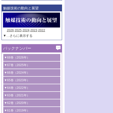
触媒技術の動向と展望
2026
2025
2024
2023
2022
▼…さらに表示する
バックナンバー
▼68巻（2026年）
1号 過酸化水素合成に関する研究動向
▼67巻（2025年）
2号 コンピューター技術により加速する
1号 CO
水素化によるグリーン燃料/グリ
▼66巻（2024年）
2
触媒開発
ーンケミカル製造
1号 低次元ナノ構造を有する触媒材料
▼65巻（2023年）
3号 有機分子変換やCO
資源化のための
2
2号 水素製造のための水分解技術に関す
2号 規制反応場を活用した固体触媒研究
1号 炭素が関わる触媒機能
▼64巻（2022年）
光触媒に関する最近の研究
る最近の研究
の新展開
2号 プラスチックケミカルリサイクルの
1号 合成ガス製造とCOを用いるケミカル
▼63巻（2021年）
B号 第137回触媒討論会（2026年）
3号 オレフィン系樹脂の精密合成に関す
3号 未踏分子変換を目指した酸化触媒プ
ための触媒技術
ズ合成の最新動向
1号 金触媒の新展開
▼62巻（2020年）
る最新技術
ロセスの最前線
3号 非酸化物系金属化合物を基盤とした
2号 化学品合成のための合金触媒開発
2号 ペロブスカイト
1号 触媒設計を拓く欠陥構造のキャラク
▼61巻（2019年）
4号 アルコール類の効率的変換を実現す
4号 シンクロトロン放射光および中性子
触媒材料の開発