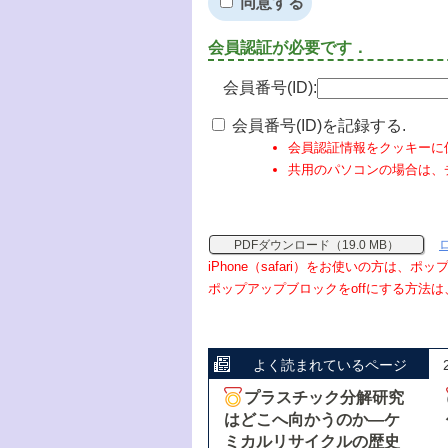
同意する
会員認証が必要です．
会員番号(ID):
会員番号(ID)を記録する.
会員認証情報をクッキーに
共用のパソコンの場合は、
PDFダウンロード（19.0 MB）
iPhone（safari）をお使いの方は、
ポップアップブロックをoffにする方法は
よく読まれているページ
プラスチック分解研究
はどこへ向かうのか―ケ
ミカルリサイクルの歴史