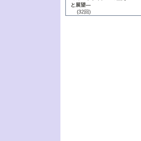
と展望―
(32回)