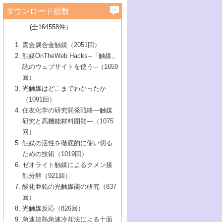
学）
7号 水素を利用する化成品合成の新潮流
6号 新しい固体酸触媒技術
5号 触媒を有効に使うための技術
ールホテル豊橋）
蔵技術の進歩
まで─
3号 メソポーラス物質の新展開
立大学）
3号 実用的ファインケミカル合成プロセス
ダウンロード総数
2号 第97回触媒討論会
1号 最近の触媒担体とその効果
▼46巻（2004年）
7号 ゼオライト合成における最近の進歩
6号 第106回触媒討論会
5号 CO
が関わる触媒・材料
B号 第111回触媒討論会（2013年・関西大
4号 錯体を利用したユニークな表面構造の
を実現する触媒
2
3号 リビング重合触媒の最近の展開
2号 第95回触媒討論会
(全164558件）
1号 部分酸化反応触媒の最前線
▼45巻（2003年）
学）
構築と機能
7号 有機分子触媒による精密有機合成
4号 バイオマス活用のための技術開発
6号 第104回触媒討論会
4号 今後の液体燃料を支える触媒技術
3号 化成品を合成するゼオライト触媒
2号 第93回触媒討論会
1号 なぜこの触媒が良いのか？
▼44巻（2002年）
貴金属合金触媒（2051回）
5号 若手会員による触媒研究の未来展望1：
8号 高機能化ポリオレフィンに向けた重合
5号 こんな物質，あんな物質―新たな触媒
7号 持続可能社会実現のための触媒および
5号 水素製造・貯蔵のための触媒技術の新
4号 水分解用光触媒材料
3号 特殊エネルギー場の触媒反応
触媒OnTheWeb Hacks─「触媒」
企業編
2号 第91回触媒討論会
触媒の最近の進展
1号 高次制御された触媒の化学
▼43巻（2001年）
の可能性―
触媒関連技術
しい展開
誌のウェブサイトを使う─（1659
5号 時間分解分光の進歩と応用
4号 生体内における金属の触媒作用
6号 第102回触媒討論会
3号 最近の自動車排ガス処理技術
2号 第89回触媒討論会
1号 グリーンケミストリーと触媒
▼42巻（2000年）
6号 第100回触媒討論会
8号 未来を拓く金属錯体
回）
6号 第98回触媒討論会
6号 第96回触媒討論会
5号 ファインケミカルズの展開に寄与する
7号 触媒・化学反応における計算化学の進
4号 触媒研究の現状と将来─第90回触媒討論
3号 触媒を利用した電気化学の新展開
2号 第87回触媒討論会特集号
1号 触媒反応工学の明日を拓く
▼41巻（1999年）
7号 『結晶の化学』を活かした触媒研究
光触媒はどこまでわかったか
7号 基礎化学品製造の触媒技術
触媒
歩
会Aから
7号 未来型金属錯体触媒開発への展望
4号 ナノ材料の調製と機能化
（1091回）
3号 生体触媒とバイオプロセス
2号 第85回触媒討論会
8号 イオン液体の応用
1号 孔、穴、あな?-特異な空間とその利用-
▼40巻（1998年）
8号 多機能型リアクター
6号 第94回触媒討論会
8号 若手研究者による触媒研究の未来展望
5号 基礎化学品製造の触媒技術
8号 超臨界流体を用いた化学プロセスの新
住友化学の研究開発戦略―触媒
5号 こんな触媒が欲しい
4号 水素製造・利用の触媒化学
3号 反応ダイナミクス
2号 第83回触媒討論会
1号 創立40周年記念・触媒化学この10年の
▼39巻（1997年）
2：大学・研究所編
展開
研究と高機能材料開発―（1075
7号 サブナノレベルでみた新しい表面現象
6号 第92回触媒討論会
6号 第90回触媒討論会
5号 触媒研究における新しい切り口：コン
進展と21世紀への提言/創立40周年記念・触
4号 超臨界流体の触媒反応への応用
3号 均一系触媒反応最前線
1号 均一系と不均一系触媒反応-その特徴と
回）
▼38巻（1996年）
8号 オレフィン重合触媒の新たな展
7号 基礎化学品製造の触媒技術
ビナトリアルケミストリー
媒学会この10年の歩みとこれから/創立40周
7号 触媒研究と学術雑誌/情報
5号 触媒のおもしろさをどのように伝える
接点
触媒の活性を徹底的に使い切る
4号 実用炭素材料の新展開
1号 触媒の構造と触媒作用/C1化学を中心と
▼37巻（1995年）
年記念・記録は語る
8号 資源の循環と触媒技術
6号 第88回触媒討論会特集号
か
ための技術（1019回）
8号 若い世代からみた触媒化学の現状と未
2号 第79回触媒討論会
5号 研究の方法論を考える
する21世紀への触媒
1号 ファインケミカルズと固体触媒
▼36巻（1994年）
2号 第81回触媒討論会
ゼオライト触媒によるクメン接
来
7号 企業における触媒研究のブレークスル
6号 第86回触媒討論会
3号 最新NO除去触媒の実用化研究
6号 第84回触媒討論会
2号 第77回触媒討論会
2号 第75回触媒討論会
触分解（921回）
1号 電気化学と触媒
▼35巻（1993年）
ー
3号 計算機触媒化学へのさそい
7号 水素化精製触媒の新しい展開
4号 新しい反応場を目指した触媒調製
7号 機能性金属材料と触媒
3号 オリンピックメダル:金・銀・銅はどん
酸化亜鉛の光触媒能の研究（837
3号 希土類を利用した触媒
2号 第73回触媒討論会
8号 この材料を触媒として使ってみません
4号 触媒劣化の制御と予測
1号 工業触媒開発マニュアル―探索から工
▼34巻（1992年）
8号 新しい反応性と機能性を目指した金属
な触媒作用を示すか
回）
5号 反応・分離技術の新しい展開
8号 触媒研究へのNMRの応用と展望
か？
業化まで
4号 触媒とリサイクル
3号 C4化学の展開
5号 最新の実用プロセスと触媒
クラスタ-化学
1号 インパクトを与えたこの研究
▼33巻（1991年）
光触媒反応（826回）
4号 触媒作用における機能の複合化
6号 第80回触媒討論会
2号 第71回触媒討論会
5号 エネルギー変換触媒
4号 《通常号》
6号 第82回触媒討論会
急速加熱急速冷却法による十面
2号 第69回触媒討論会
1号 触媒プロセス開発マニュアル―探索か
▼32巻（1990年）