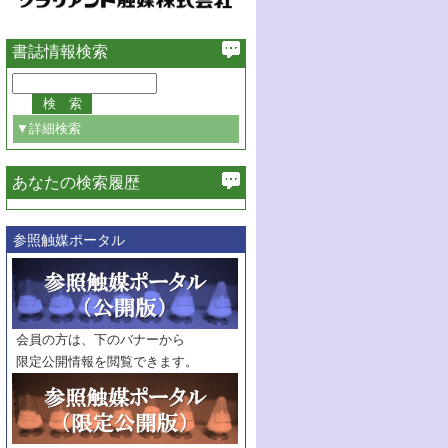
書誌情報検索
▼詳細検索
あなたの検索履歴
必ず含む
参照触媒ポータル
巻・号指定
巻
号
範囲指定
巻
号～
巻
会員の方は、下のバナーから
号
限定公開情報を閲覧できます。
触媒年鑑
年度
記事種別
マーク：
マークあり