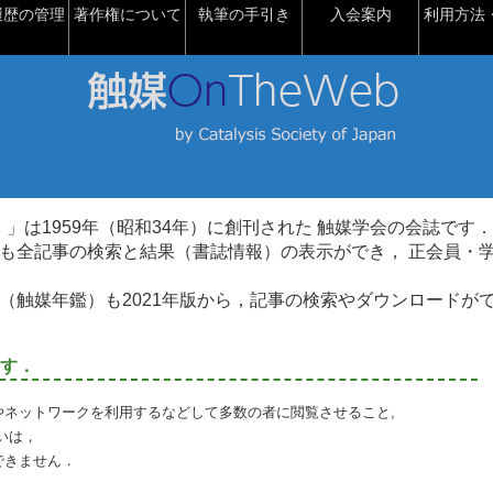
履歴の管理
著作権について
執筆の手引き
入会案内
利用方法・
talysis）」は1959年（昭和34年）に創刊された 触媒学会の会誌です．
も全記事の検索と結果（書誌情報）の表示ができ， 正会員・
（触媒年鑑）も2021年版から，記事の検索やダウンロードが
す．
やネットワークを利用するなどして多数の者に閲覧させること,
いは，
できません．