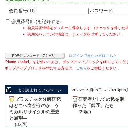
会員番号(ID):
パスワード:
会員番号(ID)を記録する.
会員認証情報をクッキーに保存します.（チェックを外した
共用のパソコンの場合は、チェックをはずしてください．
ログインできない方はこちら
PDFダウンロード（7.6 MB）
iPhone（safari）をお使いの方は、ポップアップブロックをoffにしてく
ポップアップブロックをoffにする方法は、
こちら
をご参照ください．
よく読まれているページ
2026年05月08日 ～ 2026年08
プラスチック分解研究
研究者としての私を形
はどこへ向かうのか―ケ
作った「師匠」たち
ミカルリサイクルの歴史
(26回)
と展望―
(32回)