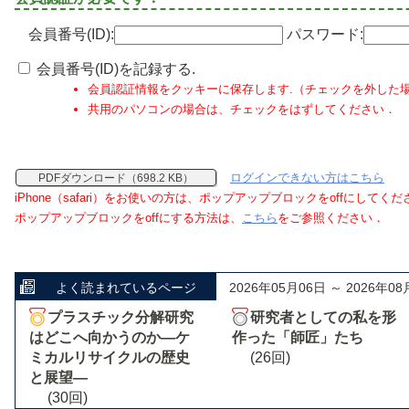
会員番号(ID):
パスワード:
会員番号(ID)を記録する.
会員認証情報をクッキーに保存します.（チェックを外した
共用のパソコンの場合は、チェックをはずしてください．
ログインできない方はこちら
PDFダウンロード（698.2 KB）
iPhone（safari）をお使いの方は、ポップアップブロックをoffにしてく
ポップアップブロックをoffにする方法は、
こちら
をご参照ください．
よく読まれているページ
2026年05月06日 ～ 2026年08
プラスチック分解研究
研究者としての私を形
はどこへ向かうのか―ケ
作った「師匠」たち
ミカルリサイクルの歴史
(26回)
と展望―
(30回)