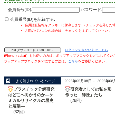
会員番号(ID):
パスワード:
会員番号(ID)を記録する.
会員認証情報をクッキーに保存します.（チェックを外した
共用のパソコンの場合は、チェックをはずしてください．
ログインできない方はこちら
PDFダウンロード（238.3 KB）
iPhone（safari）をお使いの方は、ポップアップブロックをoffにしてく
ポップアップブロックをoffにする方法は、
こちら
をご参照ください．
よく読まれているページ
2026年05月08日 ～ 2026年08
プラスチック分解研究
研究者としての私を形
はどこへ向かうのか―ケ
作った「師匠」たち
ミカルリサイクルの歴史
(26回)
と展望―
(32回)