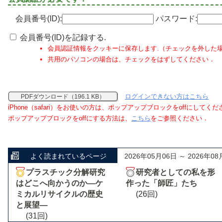
会員番号(ID):
パスワード:
会員番号(ID)を記録する.
会員認証情報をクッキーに保存します.（チェックを外した
共用のパソコンの場合は、チェックをはずしてください．
ログインできない方はこちら
PDFダウンロード（196.1 KB）
iPhone（safari）をお使いの方は、ポップアップブロックをoffにしてく
ポップアップブロックをoffにする方法は、
こちら
をご参照ください．
よく読まれているページ
2026年05月06日 ～ 2026年08
プラスチック分解研究
研究者としての私を形
はどこへ向かうのか―ケ
作った「師匠」たち
ミカルリサイクルの歴史
(26回)
と展望―
(31回)