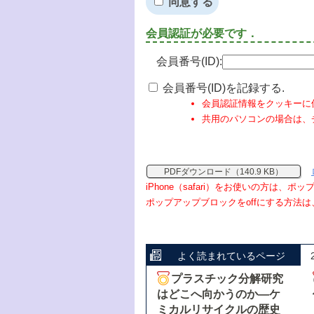
同意する
会員認証が必要です．
会員番号(ID):
会員番号(ID)を記録する.
会員認証情報をクッキーに
共用のパソコンの場合は、
PDFダウンロード（140.9 KB）
iPhone（safari）をお使いの方は、
ポップアップブロックをoffにする方法は
よく読まれているページ
プラスチック分解研究
はどこへ向かうのか―ケ
ミカルリサイクルの歴史