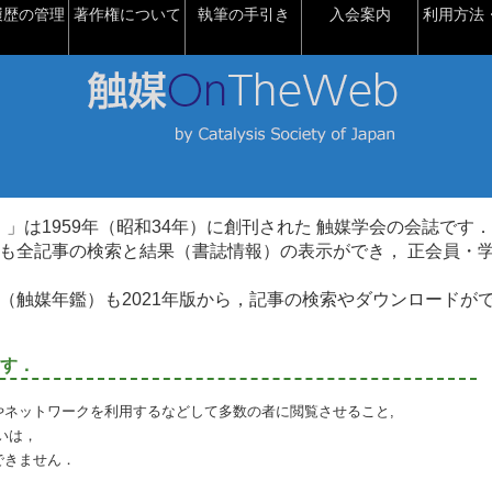
履歴の管理
著作権について
執筆の手引き
入会案内
利用方法・
talysis）」は1959年（昭和34年）に創刊された 触媒学会の会誌です．
も全記事の検索と結果（書誌情報）の表示ができ， 正会員・
（触媒年鑑）も2021年版から，記事の検索やダウンロードが
す．
やネットワークを利用するなどして多数の者に閲覧させること,
いは，
できません．