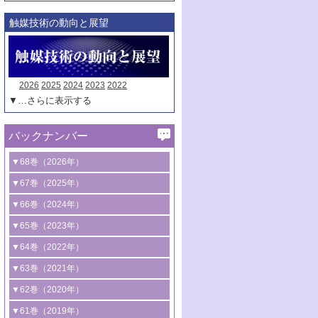
触媒技術の動向と展望
2026
2025
2024
2023
2022
▼…さらに表示する
バックナンバー
▼68巻（2026年）
1号 過酸化水素合成に関する研究動向
▼67巻（2025年）
2号 コンピューター技術により加速する
1号 CO
水素化によるグリーン燃料/グリ
▼66巻（2024年）
2
触媒開発
ーンケミカル製造
1号 低次元ナノ構造を有する触媒材料
▼65巻（2023年）
3号 有機分子変換やCO
資源化のための
2
2号 水素製造のための水分解技術に関す
2号 規制反応場を活用した固体触媒研究
1号 炭素が関わる触媒機能
▼64巻（2022年）
光触媒に関する最近の研究
る最近の研究
の新展開
2号 プラスチックケミカルリサイクルの
1号 合成ガス製造とCOを用いるケミカル
▼63巻（2021年）
B号 第137回触媒討論会（2026年）
3号 オレフィン系樹脂の精密合成に関す
3号 未踏分子変換を目指した酸化触媒プ
ための触媒技術
ズ合成の最新動向
1号 金触媒の新展開
▼62巻（2020年）
る最新技術
ロセスの最前線
3号 非酸化物系金属化合物を基盤とした
2号 化学品合成のための合金触媒開発
2号 ペロブスカイト
1号 触媒設計を拓く欠陥構造のキャラク
▼61巻（2019年）
4号 アルコール類の効率的変換を実現す
4号 シンクロトロン放射光および中性子
触媒材料の開発