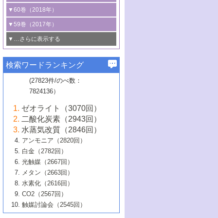
3号 CO
の排出削減および有効活用のた
タリゼーション
2
3号 特殊反応場を利用した触媒的分子変
る非貴金属触媒の研究動向
線を利用した触媒解析技術の最先端
1号 物質移動制御に着目した触媒プロセ
▼60巻（2018年）
4号 格子酸素・格子酸素欠陥を利用した
めの触媒技術
換反応
2号 機能化学品製造に資するクリーンな
ス開発
5号 ゼオライトの合成と応用における研
5号 単原子触媒
触媒反応
1号 固体酸触媒の最新の研究動向
▼59巻（2017年）
触媒的酸化反応
4号 若手による情報発信企画～とびたて
4号 多孔質材料を用いた触媒の新展開
究動向
2号 CO
フリー水素サプライチェーンに
2
6号 参照触媒委員会からのお知らせ
5号 生体触媒によるエネルギー変換反応
2号 二酸化炭素からの有用化学品合成
1号 いたるところに，触媒
▼…さらに表示する
若き触媒の研究者たち～（1）
3号 水処理のための触媒化学
5号 情報学的手法を用いた触媒開発
6号 ヘテロ接合界面
関わる触媒開発動向
B号 第133回触媒討論会（2023年）
6号 窒素とリンの循環のための触媒・機
3号 ナノ粒子・クラスター触媒の最前線
2号 機能性材料の局所構造解析のための
5号 若手による情報発信企画～とびたて
▼58巻（2016年）
4号 光触媒を用いた水分解の最新の研究
6号 カーボンニュートラルに向けた電解
B号 第135回触媒討論会（2025年）
3号 精密高分子合成に関する最近の研究
能性材料
最先端技術
検索ワードランキング
4号 60周年記念企画
若き触媒の研究者たち～（2）
動向
技術
1号 ユニークな構造の高分子を生み出す触
▼57巻（2015年）
動向
B号 第131回触媒討論会（2023年）
3号 無機分離膜材料の開発と触媒反応プ
5号 進化するゼオライト合成技術
6号 石油のノーブル・ユースを志向した
媒技術
(27823件/のべ数：
5号 次世代の触媒プロセスを支えるマイ
B号 第127回触媒討論会（2021年・オン
1号 水素キャリアにかかわる触媒技術の新
4号 バイオマス化成品製造のための触媒
▼56巻（2014年）
ロセスへの適用
触媒技術
7824136）
クロ波
6号 非貴金属系触媒における電気化学的
ライン開催(Zoom)のみ）
2号 リグニンからの化成品製造に向けた触
展開
技術
1号 特殊環境場を利用した材料合成
▼55巻（2013年）
4号 触媒研究における計算科学の利用
酸素還元反応
B号 第129回触媒討論会（2022年・京都
媒技術
6号 メタン転換技術の最新動向
ゼオライト（3070回）
2号 石油精製用触媒の最近の進展
5号 固体触媒による含窒素有機化合物変
2号 光触媒反応機構に関する最新の研究動
1号 高耐久性燃料電池システム用触媒にお
大学：オンライン・対面開催）
▼54巻（2012年）
5号 水素のふるまいを解き明かす最先端
B号 第121回触媒討論会（2018年・東京
3号 触媒研究の最先端～とびたて若き研究
二酸化炭素（2943回）
B号 第125回触媒討論会（2020年・工学
換の最前線
3号 固体酸化物形燃料電池（SOFC）におけ
向
ける新展開
研究
大学）
1号 規則性多孔体の利用技術における最近
▼53巻（2011年）
者たち～（1）
水蒸気改質（2846回）
院大学）
るアノード触媒上での燃料直接改質技術
6号 貴金属使用量低減に向けた自動車排
3号 固体高分子形燃料電池カソード触媒の
2号 リビングラジカル重合の最近の動向
6号 低級アルカンの有効利用のための触
の進歩
アンモニア（2820回）
4号 触媒研究の最先端～とびたて若き研究
1号 金属学から見る合金触媒の新展開
▼52巻（2010年）
ガス浄化触媒の開発
4号 コアシェル構造の制御による触媒機能
開発動向
媒技術
白金（2782回）
3号 天然ガスの化学工業的展開に関する触
2号 第109回触媒討論会
者たち～（2）
2号 第107回触媒討論会
の向上
1号 触媒の劣化対策と長寿命触媒開発
B号 第123回触媒討論会（2019年・大阪
▼51巻（2009年）
4号 人工光合成に向けた近年のアプローチ
光触媒（2667回）
媒技術
B号 第119回触媒討論会（2017年・首都
3号 貴金属低減技術の最新動向
5号 触媒研究の最先端～とびたて若き研究
市立大学）
3号 触媒のその場観察法の進歩（１）
5号 工業触媒およびその周辺技術の最近の
2号 第105回触媒討論会
1号 炭素材料－熱い注目を集める材料－
▼50巻（2008年）
メタン（2663回）
大学東京）
5号 未利用熱エネルギーの有効活用に貢献
4号 貴金属触媒の精密構造制御とその活用
者たち～（3）
4号 貴金属代替技術の最新動向
進歩
水素化（2616回）
4号 触媒のその場観察法の進歩（２）
3号 ナノ構造が拓く新機能
する触媒技術
2号 第103回触媒討論会
1号 触媒化学と学会のこの10年，半世紀，
▼49巻（2007年）
5号 バイオマス化成品製造のための固体触
6号 イオニクス材料と燃料電池・電解合成
5号 光触媒による物質変換反応の新展開
CO2（2567回）
6号 ナノシート
5号 不活性結合の触媒的活性化による有機
そして未来
4号 活性サイトおよびその環境の精密な設
6号 ポリオキソメタレート
3号 環境浄化用光触媒の現状と課題
媒の開発
1号 含フッ素化合物の合成と触媒
▼48巻（2006年）
の最新の研究動向
触媒討論会（2545回）
6号 グラフェン
合成
B号 第115回触媒討論会（2015年・成蹊大
計による触媒の高機能化
2号 第101回触媒討論会
B号 第113回触媒討論会（2014年・ロワジ
4号 水素社会の実現に向けた水素製造・貯
6号 ナノ空間─吸着状態解析から新機能開拓
2号 第99回触媒討論会
B号 第117回触媒討論会（2016年・大阪府
1号 固体酸触媒の最近の進歩
▼47巻（2005年）