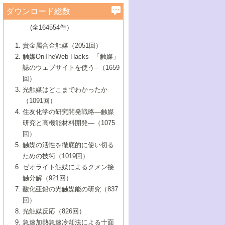
学）
7号 水素を利用する化成品合成の新潮流
6号 新しい固体酸触媒技術
5号 触媒を有効に使うための技術
ールホテル豊橋）
蔵技術の進歩
まで─
3号 メソポーラス物質の新展開
立大学）
3号 実用的ファインケミカル合成プロセス
ダウンロード総数
2号 第97回触媒討論会
1号 最近の触媒担体とその効果
▼46巻（2004年）
7号 ゼオライト合成における最近の進歩
6号 第106回触媒討論会
5号 CO
が関わる触媒・材料
B号 第111回触媒討論会（2013年・関西大
4号 錯体を利用したユニークな表面構造の
を実現する触媒
2
3号 リビング重合触媒の最近の展開
2号 第95回触媒討論会
(全164554件）
1号 部分酸化反応触媒の最前線
▼45巻（2003年）
学）
構築と機能
7号 有機分子触媒による精密有機合成
4号 バイオマス活用のための技術開発
6号 第104回触媒討論会
4号 今後の液体燃料を支える触媒技術
3号 化成品を合成するゼオライト触媒
2号 第93回触媒討論会
1号 なぜこの触媒が良いのか？
▼44巻（2002年）
貴金属合金触媒（2051回）
5号 若手会員による触媒研究の未来展望1：
8号 高機能化ポリオレフィンに向けた重合
5号 こんな物質，あんな物質―新たな触媒
7号 持続可能社会実現のための触媒および
5号 水素製造・貯蔵のための触媒技術の新
4号 水分解用光触媒材料
3号 特殊エネルギー場の触媒反応
触媒OnTheWeb Hacks─「触媒」
企業編
2号 第91回触媒討論会
触媒の最近の進展
1号 高次制御された触媒の化学
▼43巻（2001年）
の可能性―
触媒関連技術
しい展開
誌のウェブサイトを使う─（1659
5号 時間分解分光の進歩と応用
4号 生体内における金属の触媒作用
6号 第102回触媒討論会
3号 最近の自動車排ガス処理技術
2号 第89回触媒討論会
1号 グリーンケミストリーと触媒
▼42巻（2000年）
6号 第100回触媒討論会
8号 未来を拓く金属錯体
回）
6号 第98回触媒討論会
6号 第96回触媒討論会
5号 ファインケミカルズの展開に寄与する
7号 触媒・化学反応における計算化学の進
4号 触媒研究の現状と将来─第90回触媒討論
3号 触媒を利用した電気化学の新展開
2号 第87回触媒討論会特集号
1号 触媒反応工学の明日を拓く
▼41巻（1999年）
7号 『結晶の化学』を活かした触媒研究
光触媒はどこまでわかったか
7号 基礎化学品製造の触媒技術
触媒
歩
会Aから
7号 未来型金属錯体触媒開発への展望
4号 ナノ材料の調製と機能化
（1091回）
3号 生体触媒とバイオプロセス
2号 第85回触媒討論会
8号 イオン液体の応用
1号 孔、穴、あな?-特異な空間とその利用-
▼40巻（1998年）
8号 多機能型リアクター
6号 第94回触媒討論会
8号 若手研究者による触媒研究の未来展望
5号 基礎化学品製造の触媒技術
8号 超臨界流体を用いた化学プロセスの新
住友化学の研究開発戦略―触媒
5号 こんな触媒が欲しい
4号 水素製造・利用の触媒化学
3号 反応ダイナミクス
2号 第83回触媒討論会
1号 創立40周年記念・触媒化学この10年の
▼39巻（1997年）
2：大学・研究所編
展開
研究と高機能材料開発―（1075
7号 サブナノレベルでみた新しい表面現象
6号 第92回触媒討論会
6号 第90回触媒討論会
5号 触媒研究における新しい切り口：コン
進展と21世紀への提言/創立40周年記念・触
4号 超臨界流体の触媒反応への応用
3号 均一系触媒反応最前線
1号 均一系と不均一系触媒反応-その特徴と
回）
▼38巻（1996年）
8号 オレフィン重合触媒の新たな展
7号 基礎化学品製造の触媒技術
ビナトリアルケミストリー
媒学会この10年の歩みとこれから/創立40周
7号 触媒研究と学術雑誌/情報
5号 触媒のおもしろさをどのように伝える
接点
触媒の活性を徹底的に使い切る
4号 実用炭素材料の新展開
1号 触媒の構造と触媒作用/C1化学を中心と
▼37巻（1995年）
年記念・記録は語る
8号 資源の循環と触媒技術
6号 第88回触媒討論会特集号
か
ための技術（1019回）
8号 若い世代からみた触媒化学の現状と未
2号 第79回触媒討論会
5号 研究の方法論を考える
する21世紀への触媒
1号 ファインケミカルズと固体触媒
▼36巻（1994年）
2号 第81回触媒討論会
ゼオライト触媒によるクメン接
来
7号 企業における触媒研究のブレークスル
6号 第86回触媒討論会
3号 最新NO除去触媒の実用化研究
6号 第84回触媒討論会
2号 第77回触媒討論会
2号 第75回触媒討論会
触分解（921回）
1号 電気化学と触媒
▼35巻（1993年）
ー
3号 計算機触媒化学へのさそい
7号 水素化精製触媒の新しい展開
4号 新しい反応場を目指した触媒調製
7号 機能性金属材料と触媒
3号 オリンピックメダル:金・銀・銅はどん
酸化亜鉛の光触媒能の研究（837
3号 希土類を利用した触媒
2号 第73回触媒討論会
8号 この材料を触媒として使ってみません
4号 触媒劣化の制御と予測
1号 工業触媒開発マニュアル―探索から工
▼34巻（1992年）
8号 新しい反応性と機能性を目指した金属
な触媒作用を示すか
回）
5号 反応・分離技術の新しい展開
8号 触媒研究へのNMRの応用と展望
か？
業化まで
4号 触媒とリサイクル
3号 C4化学の展開
5号 最新の実用プロセスと触媒
クラスタ-化学
1号 インパクトを与えたこの研究
▼33巻（1991年）
光触媒反応（826回）
4号 触媒作用における機能の複合化
6号 第80回触媒討論会
2号 第71回触媒討論会
5号 エネルギー変換触媒
4号 《通常号》
6号 第82回触媒討論会
急速加熱急速冷却法による十面
2号 第69回触媒討論会
1号 触媒プロセス開発マニュアル―探索か
▼32巻（1990年）