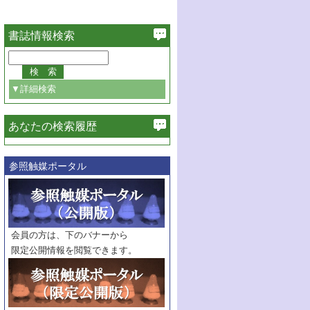
書誌情報検索
▼詳細検索
あなたの検索履歴
必ず含む
参照触媒ポータル
巻・号指定
巻
号
範囲指定
巻
号～
巻
会員の方は、下のバナーから
号
限定公開情報を閲覧できます。
触媒年鑑
年度
記事種別
マーク：
マークあり