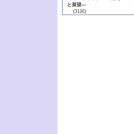
と展望―
(31回)