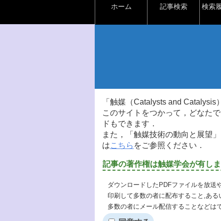
ホーム
記事検索
検索
「触媒（Catalysts and Ca
このサイトをつかって，どなたで
ドもできます．
また，「触媒技術の動向と展望」
は
こちら
をご参照ください．
記事の著作権は触媒学会が有しま
ダウンロードしたPDFファイルを放送
印刷して多数の者に配布すること,ある
多数の者にメール配信することなどは