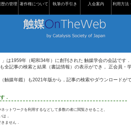
履歴の管理
著作権について
執筆の手引き
入会案内
利用方法・
talysis）」は1959年（昭和34年）に創刊された 触媒学会の会誌です．
も全記事の検索と結果（書誌情報）の表示ができ， 正会員・
（触媒年鑑）も2021年版から，記事の検索やダウンロードが
す．
やネットワークを利用するなどして多数の者に閲覧させること,
いは，
できません．