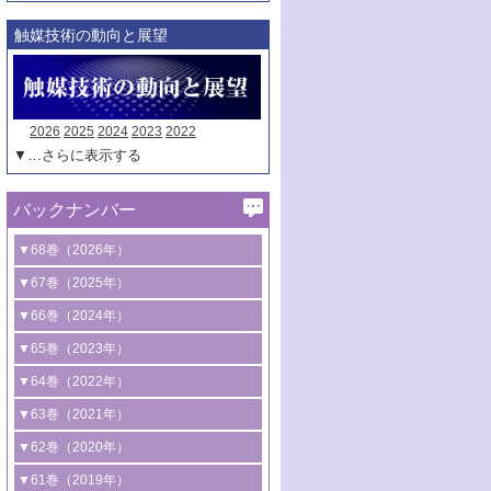
触媒技術の動向と展望
2026
2025
2024
2023
2022
▼…さらに表示する
バックナンバー
▼68巻（2026年）
1号 過酸化水素合成に関する研究動向
▼67巻（2025年）
2号 コンピューター技術により加速する
1号 CO
水素化によるグリーン燃料/グリ
▼66巻（2024年）
2
触媒開発
ーンケミカル製造
1号 低次元ナノ構造を有する触媒材料
▼65巻（2023年）
3号 有機分子変換やCO
資源化のための
2
2号 水素製造のための水分解技術に関す
2号 規制反応場を活用した固体触媒研究
1号 炭素が関わる触媒機能
▼64巻（2022年）
光触媒に関する最近の研究
る最近の研究
の新展開
2号 プラスチックケミカルリサイクルの
1号 合成ガス製造とCOを用いるケミカル
▼63巻（2021年）
B号 第137回触媒討論会（2026年）
3号 オレフィン系樹脂の精密合成に関す
3号 未踏分子変換を目指した酸化触媒プ
ための触媒技術
ズ合成の最新動向
1号 金触媒の新展開
▼62巻（2020年）
る最新技術
ロセスの最前線
3号 非酸化物系金属化合物を基盤とした
2号 化学品合成のための合金触媒開発
2号 ペロブスカイト
1号 触媒設計を拓く欠陥構造のキャラク
▼61巻（2019年）
4号 アルコール類の効率的変換を実現す
4号 シンクロトロン放射光および中性子
触媒材料の開発