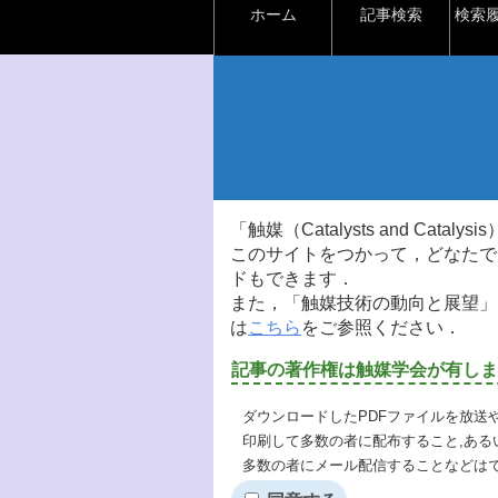
ホーム
記事検索
検索
「触媒（Catalysts and Ca
このサイトをつかって，どなたで
ドもできます．
また，「触媒技術の動向と展望」
は
こちら
をご参照ください．
記事の著作権は触媒学会が有しま
ダウンロードしたPDFファイルを放送
印刷して多数の者に配布すること,ある
多数の者にメール配信することなどは