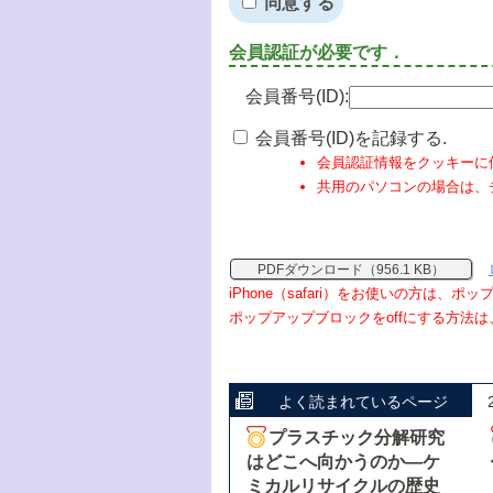
同意する
会員認証が必要です．
会員番号(ID):
会員番号(ID)を記録する.
会員認証情報をクッキーに
共用のパソコンの場合は、
PDFダウンロード（956.1 KB）
iPhone（safari）をお使いの方は、
ポップアップブロックをoffにする方法は
よく読まれているページ
プラスチック分解研究
はどこへ向かうのか―ケ
ミカルリサイクルの歴史