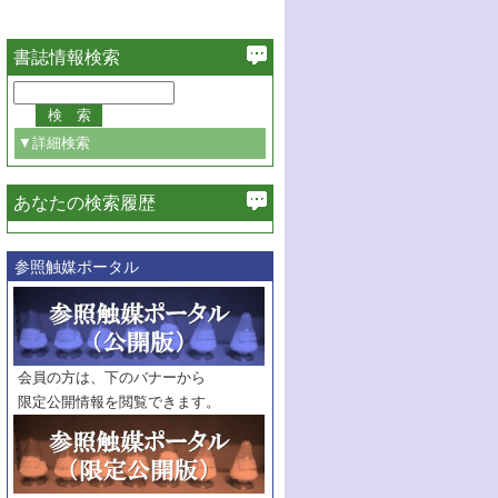
書誌情報検索
▼詳細検索
あなたの検索履歴
必ず含む
参照触媒ポータル
巻・号指定
巻
号
範囲指定
巻
号～
巻
会員の方は、下のバナーから
号
限定公開情報を閲覧できます。
触媒年鑑
年度
記事種別
マーク：
マークあり