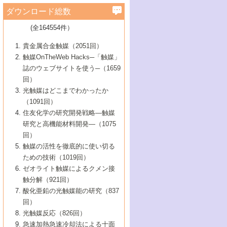
学）
7号 水素を利用する化成品合成の新潮流
6号 新しい固体酸触媒技術
5号 触媒を有効に使うための技術
ールホテル豊橋）
蔵技術の進歩
まで─
3号 メソポーラス物質の新展開
立大学）
3号 実用的ファインケミカル合成プロセス
ダウンロード総数
2号 第97回触媒討論会
1号 最近の触媒担体とその効果
▼46巻（2004年）
7号 ゼオライト合成における最近の進歩
6号 第106回触媒討論会
5号 CO
が関わる触媒・材料
B号 第111回触媒討論会（2013年・関西大
4号 錯体を利用したユニークな表面構造の
を実現する触媒
2
3号 リビング重合触媒の最近の展開
2号 第95回触媒討論会
(全164554件）
1号 部分酸化反応触媒の最前線
▼45巻（2003年）
学）
構築と機能
7号 有機分子触媒による精密有機合成
4号 バイオマス活用のための技術開発
6号 第104回触媒討論会
4号 今後の液体燃料を支える触媒技術
3号 化成品を合成するゼオライト触媒
2号 第93回触媒討論会
1号 なぜこの触媒が良いのか？
▼44巻（2002年）
貴金属合金触媒（2051回）
5号 若手会員による触媒研究の未来展望1：
8号 高機能化ポリオレフィンに向けた重合
5号 こんな物質，あんな物質―新たな触媒
7号 持続可能社会実現のための触媒および
5号 水素製造・貯蔵のための触媒技術の新
4号 水分解用光触媒材料
3号 特殊エネルギー場の触媒反応
触媒OnTheWeb Hacks─「触媒」
企業編
2号 第91回触媒討論会
触媒の最近の進展
1号 高次制御された触媒の化学
▼43巻（2001年）
の可能性―
触媒関連技術
しい展開
誌のウェブサイトを使う─（1659
5号 時間分解分光の進歩と応用
4号 生体内における金属の触媒作用
6号 第102回触媒討論会
3号 最近の自動車排ガス処理技術
2号 第89回触媒討論会
1号 グリーンケミストリーと触媒
▼42巻（2000年）
6号 第100回触媒討論会
8号 未来を拓く金属錯体
回）
6号 第98回触媒討論会
6号 第96回触媒討論会
5号 ファインケミカルズの展開に寄与する
7号 触媒・化学反応における計算化学の進
4号 触媒研究の現状と将来─第90回触媒討論
3号 触媒を利用した電気化学の新展開
2号 第87回触媒討論会特集号
1号 触媒反応工学の明日を拓く
▼41巻（1999年）
7号 『結晶の化学』を活かした触媒研究
光触媒はどこまでわかったか
7号 基礎化学品製造の触媒技術
触媒
歩
会Aから
7号 未来型金属錯体触媒開発への展望
4号 ナノ材料の調製と機能化
（1091回）
3号 生体触媒とバイオプロセス
2号 第85回触媒討論会
8号 イオン液体の応用
1号 孔、穴、あな?-特異な空間とその利用-
▼40巻（1998年）
8号 多機能型リアクター
6号 第94回触媒討論会
8号 若手研究者による触媒研究の未来展望
5号 基礎化学品製造の触媒技術
8号 超臨界流体を用いた化学プロセスの新
住友化学の研究開発戦略―触媒
5号 こんな触媒が欲しい
4号 水素製造・利用の触媒化学
3号 反応ダイナミクス
2号 第83回触媒討論会
1号 創立40周年記念・触媒化学この10年の
▼39巻（1997年）
2：大学・研究所編
展開
研究と高機能材料開発―（1075
7号 サブナノレベルでみた新しい表面現象
6号 第92回触媒討論会
6号 第90回触媒討論会
5号 触媒研究における新しい切り口：コン
進展と21世紀への提言/創立40周年記念・触
4号 超臨界流体の触媒反応への応用
3号 均一系触媒反応最前線
1号 均一系と不均一系触媒反応-その特徴と
回）
▼38巻（1996年）
8号 オレフィン重合触媒の新たな展
7号 基礎化学品製造の触媒技術
ビナトリアルケミストリー
媒学会この10年の歩みとこれから/創立40周
7号 触媒研究と学術雑誌/情報
5号 触媒のおもしろさをどのように伝える
接点
触媒の活性を徹底的に使い切る
4号 実用炭素材料の新展開
1号 触媒の構造と触媒作用/C1化学を中心と
▼37巻（1995年）
年記念・記録は語る
8号 資源の循環と触媒技術
6号 第88回触媒討論会特集号
か
ための技術（1019回）
8号 若い世代からみた触媒化学の現状と未
2号 第79回触媒討論会
5号 研究の方法論を考える
する21世紀への触媒
1号 ファインケミカルズと固体触媒
▼36巻（1994年）
2号 第81回触媒討論会
ゼオライト触媒によるクメン接
来
7号 企業における触媒研究のブレークスル
6号 第86回触媒討論会
3号 最新NO除去触媒の実用化研究
6号 第84回触媒討論会
2号 第77回触媒討論会
2号 第75回触媒討論会
触分解（921回）
1号 電気化学と触媒
▼35巻（1993年）
ー
3号 計算機触媒化学へのさそい
7号 水素化精製触媒の新しい展開
4号 新しい反応場を目指した触媒調製
7号 機能性金属材料と触媒
3号 オリンピックメダル:金・銀・銅はどん
酸化亜鉛の光触媒能の研究（837
3号 希土類を利用した触媒
2号 第73回触媒討論会
8号 この材料を触媒として使ってみません
4号 触媒劣化の制御と予測
1号 工業触媒開発マニュアル―探索から工
▼34巻（1992年）
8号 新しい反応性と機能性を目指した金属
な触媒作用を示すか
回）
5号 反応・分離技術の新しい展開
8号 触媒研究へのNMRの応用と展望
か？
業化まで
4号 触媒とリサイクル
3号 C4化学の展開
5号 最新の実用プロセスと触媒
クラスタ-化学
1号 インパクトを与えたこの研究
▼33巻（1991年）
光触媒反応（826回）
4号 触媒作用における機能の複合化
6号 第80回触媒討論会
2号 第71回触媒討論会
5号 エネルギー変換触媒
4号 《通常号》
6号 第82回触媒討論会
急速加熱急速冷却法による十面
2号 第69回触媒討論会
1号 触媒プロセス開発マニュアル―探索か
▼32巻（1990年）