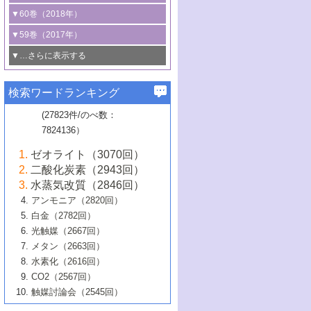
3号 CO
の排出削減および有効活用のた
タリゼーション
2
3号 特殊反応場を利用した触媒的分子変
る非貴金属触媒の研究動向
線を利用した触媒解析技術の最先端
1号 物質移動制御に着目した触媒プロセ
▼60巻（2018年）
4号 格子酸素・格子酸素欠陥を利用した
めの触媒技術
換反応
2号 機能化学品製造に資するクリーンな
ス開発
5号 ゼオライトの合成と応用における研
5号 単原子触媒
触媒反応
1号 固体酸触媒の最新の研究動向
▼59巻（2017年）
触媒的酸化反応
4号 若手による情報発信企画～とびたて
4号 多孔質材料を用いた触媒の新展開
究動向
2号 CO
フリー水素サプライチェーンに
2
6号 参照触媒委員会からのお知らせ
5号 生体触媒によるエネルギー変換反応
2号 二酸化炭素からの有用化学品合成
1号 いたるところに，触媒
▼…さらに表示する
若き触媒の研究者たち～（1）
3号 水処理のための触媒化学
5号 情報学的手法を用いた触媒開発
6号 ヘテロ接合界面
関わる触媒開発動向
B号 第133回触媒討論会（2023年）
6号 窒素とリンの循環のための触媒・機
3号 ナノ粒子・クラスター触媒の最前線
2号 機能性材料の局所構造解析のための
5号 若手による情報発信企画～とびたて
▼58巻（2016年）
4号 光触媒を用いた水分解の最新の研究
6号 カーボンニュートラルに向けた電解
B号 第135回触媒討論会（2025年）
3号 精密高分子合成に関する最近の研究
能性材料
最先端技術
検索ワードランキング
4号 60周年記念企画
若き触媒の研究者たち～（2）
動向
技術
1号 ユニークな構造の高分子を生み出す触
▼57巻（2015年）
動向
B号 第131回触媒討論会（2023年）
3号 無機分離膜材料の開発と触媒反応プ
5号 進化するゼオライト合成技術
6号 石油のノーブル・ユースを志向した
媒技術
(27823件/のべ数：
5号 次世代の触媒プロセスを支えるマイ
B号 第127回触媒討論会（2021年・オン
1号 水素キャリアにかかわる触媒技術の新
4号 バイオマス化成品製造のための触媒
▼56巻（2014年）
ロセスへの適用
触媒技術
7824136）
クロ波
6号 非貴金属系触媒における電気化学的
ライン開催(Zoom)のみ）
2号 リグニンからの化成品製造に向けた触
展開
技術
1号 特殊環境場を利用した材料合成
▼55巻（2013年）
4号 触媒研究における計算科学の利用
酸素還元反応
B号 第129回触媒討論会（2022年・京都
媒技術
6号 メタン転換技術の最新動向
ゼオライト（3070回）
2号 石油精製用触媒の最近の進展
5号 固体触媒による含窒素有機化合物変
2号 光触媒反応機構に関する最新の研究動
1号 高耐久性燃料電池システム用触媒にお
大学：オンライン・対面開催）
▼54巻（2012年）
5号 水素のふるまいを解き明かす最先端
B号 第121回触媒討論会（2018年・東京
3号 触媒研究の最先端～とびたて若き研究
二酸化炭素（2943回）
B号 第125回触媒討論会（2020年・工学
換の最前線
3号 固体酸化物形燃料電池（SOFC）におけ
向
ける新展開
研究
大学）
1号 規則性多孔体の利用技術における最近
▼53巻（2011年）
者たち～（1）
水蒸気改質（2846回）
院大学）
るアノード触媒上での燃料直接改質技術
6号 貴金属使用量低減に向けた自動車排
3号 固体高分子形燃料電池カソード触媒の
2号 リビングラジカル重合の最近の動向
6号 低級アルカンの有効利用のための触
の進歩
アンモニア（2820回）
4号 触媒研究の最先端～とびたて若き研究
1号 金属学から見る合金触媒の新展開
▼52巻（2010年）
ガス浄化触媒の開発
4号 コアシェル構造の制御による触媒機能
開発動向
媒技術
白金（2782回）
3号 天然ガスの化学工業的展開に関する触
2号 第109回触媒討論会
者たち～（2）
2号 第107回触媒討論会
の向上
1号 触媒の劣化対策と長寿命触媒開発
B号 第123回触媒討論会（2019年・大阪
▼51巻（2009年）
4号 人工光合成に向けた近年のアプローチ
光触媒（2667回）
媒技術
B号 第119回触媒討論会（2017年・首都
3号 貴金属低減技術の最新動向
5号 触媒研究の最先端～とびたて若き研究
市立大学）
3号 触媒のその場観察法の進歩（１）
5号 工業触媒およびその周辺技術の最近の
2号 第105回触媒討論会
1号 炭素材料－熱い注目を集める材料－
▼50巻（2008年）
メタン（2663回）
大学東京）
5号 未利用熱エネルギーの有効活用に貢献
4号 貴金属触媒の精密構造制御とその活用
者たち～（3）
4号 貴金属代替技術の最新動向
進歩
水素化（2616回）
4号 触媒のその場観察法の進歩（２）
3号 ナノ構造が拓く新機能
する触媒技術
2号 第103回触媒討論会
1号 触媒化学と学会のこの10年，半世紀，
▼49巻（2007年）
5号 バイオマス化成品製造のための固体触
6号 イオニクス材料と燃料電池・電解合成
5号 光触媒による物質変換反応の新展開
CO2（2567回）
6号 ナノシート
5号 不活性結合の触媒的活性化による有機
そして未来
4号 活性サイトおよびその環境の精密な設
6号 ポリオキソメタレート
3号 環境浄化用光触媒の現状と課題
媒の開発
1号 含フッ素化合物の合成と触媒
▼48巻（2006年）
の最新の研究動向
触媒討論会（2545回）
6号 グラフェン
合成
B号 第115回触媒討論会（2015年・成蹊大
計による触媒の高機能化
2号 第101回触媒討論会
B号 第113回触媒討論会（2014年・ロワジ
4号 水素社会の実現に向けた水素製造・貯
6号 ナノ空間─吸着状態解析から新機能開拓
2号 第99回触媒討論会
B号 第117回触媒討論会（2016年・大阪府
1号 固体酸触媒の最近の進歩
▼47巻（2005年）