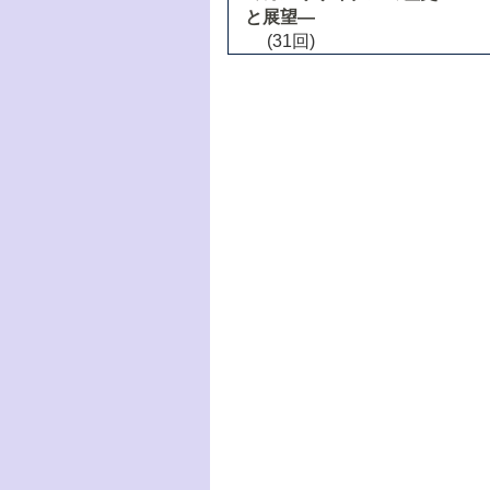
と展望―
(31回)