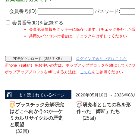
会員番号(ID):
パスワード:
会員番号(ID)を記録する.
会員認証情報をクッキーに保存します.（チェックを外した
共用のパソコンの場合は、チェックをはずしてください．
ログインできない方はこちら
PDFダウンロード（358.7 KB）
iPhone（safari）をお使いの方は、ポップアップブロックをoffにしてく
ポップアップブロックをoffにする方法は、
こちら
をご参照ください．
よく読まれているページ
2026年05月10日 ～ 2026年08
プラスチック分解研究
研究者としての私を形
はどこへ向かうのか―ケ
作った「師匠」たち
ミカルリサイクルの歴史
(25回)
と展望―
(32回)