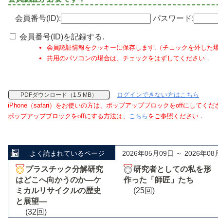
会員番号(ID):
パスワード:
会員番号(ID)を記録する.
会員認証情報をクッキーに保存します.（チェックを外した
共用のパソコンの場合は、チェックをはずしてください．
ログインできない方はこちら
PDFダウンロード（1.5 MB）
iPhone（safari）をお使いの方は、ポップアップブロックをoffにしてく
ポップアップブロックをoffにする方法は、
こちら
をご参照ください．
よく読まれているページ
2026年05月09日 ～ 2026年08
プラスチック分解研究
研究者としての私を形
はどこへ向かうのか―ケ
作った「師匠」たち
ミカルリサイクルの歴史
(25回)
と展望―
(32回)