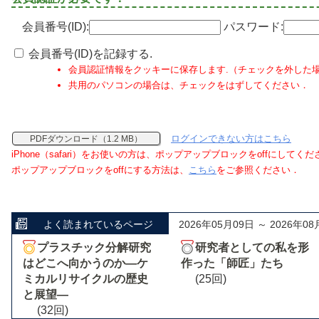
会員番号(ID):
パスワード:
会員番号(ID)を記録する.
会員認証情報をクッキーに保存します.（チェックを外した
共用のパソコンの場合は、チェックをはずしてください．
ログインできない方はこちら
PDFダウンロード（1.2 MB）
iPhone（safari）をお使いの方は、ポップアップブロックをoffにしてく
ポップアップブロックをoffにする方法は、
こちら
をご参照ください．
よく読まれているページ
2026年05月09日 ～ 2026年08
プラスチック分解研究
研究者としての私を形
はどこへ向かうのか―ケ
作った「師匠」たち
ミカルリサイクルの歴史
(25回)
と展望―
(32回)