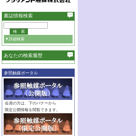
書誌情報検索
▼詳細検索
あなたの検索履歴
必ず含む
参照触媒ポータル
巻・号指定
巻
号
範囲指定
巻
号～
巻
会員の方は、下のバナーから
号
限定公開情報を閲覧できます。
触媒年鑑
年度
記事種別
マーク：
マークあり