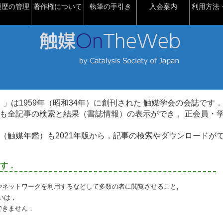
履歴の管理
著作権について
執筆の手引き
入会案内
利用方法・
talysis）」は1959年（昭和34年）に創刊された 触媒学会の会誌です．
も全記事の検索と結果（書誌情報）の表示ができ， 正会員・
（触媒年鑑）も2021年版から，記事の検索やダウンロードが
す．
やネットワークを利用するなどして多数の者に閲覧させること,
いは，
できません．