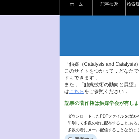
ホーム
記事検索
検索
「触媒（Catalysts and Ca
このサイトをつかって，どなたで
ドもできます．
また，「触媒技術の動向と展望」
は
こちら
をご参照ください．
記事の著作権は触媒学会が有しま
ダウンロードしたPDFファイルを放送
印刷して多数の者に配布すること,ある
多数の者にメール配信することなどは