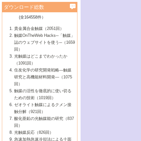
学）
7号 水素を利用する化成品合成の新潮流
6号 新しい固体酸触媒技術
5号 触媒を有効に使うための技術
ールホテル豊橋）
蔵技術の進歩
まで─
3号 メソポーラス物質の新展開
立大学）
3号 実用的ファインケミカル合成プロセス
ダウンロード総数
2号 第97回触媒討論会
1号 最近の触媒担体とその効果
▼46巻（2004年）
7号 ゼオライト合成における最近の進歩
6号 第106回触媒討論会
5号 CO
が関わる触媒・材料
B号 第111回触媒討論会（2013年・関西大
4号 錯体を利用したユニークな表面構造の
を実現する触媒
2
3号 リビング重合触媒の最近の展開
2号 第95回触媒討論会
(全164558件）
1号 部分酸化反応触媒の最前線
▼45巻（2003年）
学）
構築と機能
7号 有機分子触媒による精密有機合成
4号 バイオマス活用のための技術開発
6号 第104回触媒討論会
4号 今後の液体燃料を支える触媒技術
3号 化成品を合成するゼオライト触媒
2号 第93回触媒討論会
1号 なぜこの触媒が良いのか？
▼44巻（2002年）
貴金属合金触媒（2051回）
5号 若手会員による触媒研究の未来展望1：
8号 高機能化ポリオレフィンに向けた重合
5号 こんな物質，あんな物質―新たな触媒
7号 持続可能社会実現のための触媒および
5号 水素製造・貯蔵のための触媒技術の新
4号 水分解用光触媒材料
3号 特殊エネルギー場の触媒反応
触媒OnTheWeb Hacks─「触媒」
企業編
2号 第91回触媒討論会
触媒の最近の進展
1号 高次制御された触媒の化学
▼43巻（2001年）
の可能性―
触媒関連技術
しい展開
誌のウェブサイトを使う─（1659
5号 時間分解分光の進歩と応用
4号 生体内における金属の触媒作用
6号 第102回触媒討論会
3号 最近の自動車排ガス処理技術
2号 第89回触媒討論会
1号 グリーンケミストリーと触媒
▼42巻（2000年）
6号 第100回触媒討論会
8号 未来を拓く金属錯体
回）
6号 第98回触媒討論会
6号 第96回触媒討論会
5号 ファインケミカルズの展開に寄与する
7号 触媒・化学反応における計算化学の進
4号 触媒研究の現状と将来─第90回触媒討論
3号 触媒を利用した電気化学の新展開
2号 第87回触媒討論会特集号
1号 触媒反応工学の明日を拓く
▼41巻（1999年）
7号 『結晶の化学』を活かした触媒研究
光触媒はどこまでわかったか
7号 基礎化学品製造の触媒技術
触媒
歩
会Aから
7号 未来型金属錯体触媒開発への展望
4号 ナノ材料の調製と機能化
（1091回）
3号 生体触媒とバイオプロセス
2号 第85回触媒討論会
8号 イオン液体の応用
1号 孔、穴、あな?-特異な空間とその利用-
▼40巻（1998年）
8号 多機能型リアクター
6号 第94回触媒討論会
8号 若手研究者による触媒研究の未来展望
5号 基礎化学品製造の触媒技術
8号 超臨界流体を用いた化学プロセスの新
住友化学の研究開発戦略―触媒
5号 こんな触媒が欲しい
4号 水素製造・利用の触媒化学
3号 反応ダイナミクス
2号 第83回触媒討論会
1号 創立40周年記念・触媒化学この10年の
▼39巻（1997年）
2：大学・研究所編
展開
研究と高機能材料開発―（1075
7号 サブナノレベルでみた新しい表面現象
6号 第92回触媒討論会
6号 第90回触媒討論会
5号 触媒研究における新しい切り口：コン
進展と21世紀への提言/創立40周年記念・触
4号 超臨界流体の触媒反応への応用
3号 均一系触媒反応最前線
1号 均一系と不均一系触媒反応-その特徴と
回）
▼38巻（1996年）
8号 オレフィン重合触媒の新たな展
7号 基礎化学品製造の触媒技術
ビナトリアルケミストリー
媒学会この10年の歩みとこれから/創立40周
7号 触媒研究と学術雑誌/情報
5号 触媒のおもしろさをどのように伝える
接点
触媒の活性を徹底的に使い切る
4号 実用炭素材料の新展開
1号 触媒の構造と触媒作用/C1化学を中心と
▼37巻（1995年）
年記念・記録は語る
8号 資源の循環と触媒技術
6号 第88回触媒討論会特集号
か
ための技術（1019回）
8号 若い世代からみた触媒化学の現状と未
2号 第79回触媒討論会
5号 研究の方法論を考える
する21世紀への触媒
1号 ファインケミカルズと固体触媒
▼36巻（1994年）
2号 第81回触媒討論会
ゼオライト触媒によるクメン接
来
7号 企業における触媒研究のブレークスル
6号 第86回触媒討論会
3号 最新NO除去触媒の実用化研究
6号 第84回触媒討論会
2号 第77回触媒討論会
2号 第75回触媒討論会
触分解（921回）
1号 電気化学と触媒
▼35巻（1993年）
ー
3号 計算機触媒化学へのさそい
7号 水素化精製触媒の新しい展開
4号 新しい反応場を目指した触媒調製
7号 機能性金属材料と触媒
3号 オリンピックメダル:金・銀・銅はどん
酸化亜鉛の光触媒能の研究（837
3号 希土類を利用した触媒
2号 第73回触媒討論会
8号 この材料を触媒として使ってみません
4号 触媒劣化の制御と予測
1号 工業触媒開発マニュアル―探索から工
▼34巻（1992年）
8号 新しい反応性と機能性を目指した金属
な触媒作用を示すか
回）
5号 反応・分離技術の新しい展開
8号 触媒研究へのNMRの応用と展望
か？
業化まで
4号 触媒とリサイクル
3号 C4化学の展開
5号 最新の実用プロセスと触媒
クラスタ-化学
1号 インパクトを与えたこの研究
▼33巻（1991年）
光触媒反応（826回）
4号 触媒作用における機能の複合化
6号 第80回触媒討論会
2号 第71回触媒討論会
5号 エネルギー変換触媒
4号 《通常号》
6号 第82回触媒討論会
急速加熱急速冷却法による十面
2号 第69回触媒討論会
1号 触媒プロセス開発マニュアル―探索か
▼32巻（1990年）