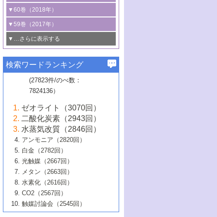
3号 CO
の排出削減および有効活用のた
タリゼーション
2
3号 特殊反応場を利用した触媒的分子変
る非貴金属触媒の研究動向
線を利用した触媒解析技術の最先端
1号 物質移動制御に着目した触媒プロセ
▼60巻（2018年）
4号 格子酸素・格子酸素欠陥を利用した
めの触媒技術
換反応
2号 機能化学品製造に資するクリーンな
ス開発
5号 ゼオライトの合成と応用における研
5号 単原子触媒
触媒反応
1号 固体酸触媒の最新の研究動向
▼59巻（2017年）
触媒的酸化反応
4号 若手による情報発信企画～とびたて
4号 多孔質材料を用いた触媒の新展開
究動向
2号 CO
フリー水素サプライチェーンに
2
6号 参照触媒委員会からのお知らせ
5号 生体触媒によるエネルギー変換反応
2号 二酸化炭素からの有用化学品合成
1号 いたるところに，触媒
▼…さらに表示する
若き触媒の研究者たち～（1）
3号 水処理のための触媒化学
5号 情報学的手法を用いた触媒開発
6号 ヘテロ接合界面
関わる触媒開発動向
B号 第133回触媒討論会（2023年）
6号 窒素とリンの循環のための触媒・機
3号 ナノ粒子・クラスター触媒の最前線
2号 機能性材料の局所構造解析のための
5号 若手による情報発信企画～とびたて
▼58巻（2016年）
4号 光触媒を用いた水分解の最新の研究
6号 カーボンニュートラルに向けた電解
B号 第135回触媒討論会（2025年）
3号 精密高分子合成に関する最近の研究
能性材料
最先端技術
検索ワードランキング
4号 60周年記念企画
若き触媒の研究者たち～（2）
動向
技術
1号 ユニークな構造の高分子を生み出す触
▼57巻（2015年）
動向
B号 第131回触媒討論会（2023年）
3号 無機分離膜材料の開発と触媒反応プ
5号 進化するゼオライト合成技術
6号 石油のノーブル・ユースを志向した
媒技術
(27823件/のべ数：
5号 次世代の触媒プロセスを支えるマイ
B号 第127回触媒討論会（2021年・オン
1号 水素キャリアにかかわる触媒技術の新
4号 バイオマス化成品製造のための触媒
▼56巻（2014年）
ロセスへの適用
触媒技術
7824136）
クロ波
6号 非貴金属系触媒における電気化学的
ライン開催(Zoom)のみ）
2号 リグニンからの化成品製造に向けた触
展開
技術
1号 特殊環境場を利用した材料合成
▼55巻（2013年）
4号 触媒研究における計算科学の利用
酸素還元反応
B号 第129回触媒討論会（2022年・京都
媒技術
6号 メタン転換技術の最新動向
ゼオライト（3070回）
2号 石油精製用触媒の最近の進展
5号 固体触媒による含窒素有機化合物変
2号 光触媒反応機構に関する最新の研究動
1号 高耐久性燃料電池システム用触媒にお
大学：オンライン・対面開催）
▼54巻（2012年）
5号 水素のふるまいを解き明かす最先端
B号 第121回触媒討論会（2018年・東京
3号 触媒研究の最先端～とびたて若き研究
二酸化炭素（2943回）
B号 第125回触媒討論会（2020年・工学
換の最前線
3号 固体酸化物形燃料電池（SOFC）におけ
向
ける新展開
研究
大学）
1号 規則性多孔体の利用技術における最近
▼53巻（2011年）
者たち～（1）
水蒸気改質（2846回）
院大学）
るアノード触媒上での燃料直接改質技術
6号 貴金属使用量低減に向けた自動車排
3号 固体高分子形燃料電池カソード触媒の
2号 リビングラジカル重合の最近の動向
6号 低級アルカンの有効利用のための触
の進歩
アンモニア（2820回）
4号 触媒研究の最先端～とびたて若き研究
1号 金属学から見る合金触媒の新展開
▼52巻（2010年）
ガス浄化触媒の開発
4号 コアシェル構造の制御による触媒機能
開発動向
媒技術
白金（2782回）
3号 天然ガスの化学工業的展開に関する触
2号 第109回触媒討論会
者たち～（2）
2号 第107回触媒討論会
の向上
1号 触媒の劣化対策と長寿命触媒開発
B号 第123回触媒討論会（2019年・大阪
▼51巻（2009年）
4号 人工光合成に向けた近年のアプローチ
光触媒（2667回）
媒技術
B号 第119回触媒討論会（2017年・首都
3号 貴金属低減技術の最新動向
5号 触媒研究の最先端～とびたて若き研究
市立大学）
3号 触媒のその場観察法の進歩（１）
5号 工業触媒およびその周辺技術の最近の
2号 第105回触媒討論会
1号 炭素材料－熱い注目を集める材料－
▼50巻（2008年）
メタン（2663回）
大学東京）
5号 未利用熱エネルギーの有効活用に貢献
4号 貴金属触媒の精密構造制御とその活用
者たち～（3）
4号 貴金属代替技術の最新動向
進歩
水素化（2616回）
4号 触媒のその場観察法の進歩（２）
3号 ナノ構造が拓く新機能
する触媒技術
2号 第103回触媒討論会
1号 触媒化学と学会のこの10年，半世紀，
▼49巻（2007年）
5号 バイオマス化成品製造のための固体触
6号 イオニクス材料と燃料電池・電解合成
5号 光触媒による物質変換反応の新展開
CO2（2567回）
6号 ナノシート
5号 不活性結合の触媒的活性化による有機
そして未来
4号 活性サイトおよびその環境の精密な設
6号 ポリオキソメタレート
3号 環境浄化用光触媒の現状と課題
媒の開発
1号 含フッ素化合物の合成と触媒
▼48巻（2006年）
の最新の研究動向
触媒討論会（2545回）
6号 グラフェン
合成
B号 第115回触媒討論会（2015年・成蹊大
計による触媒の高機能化
2号 第101回触媒討論会
B号 第113回触媒討論会（2014年・ロワジ
4号 水素社会の実現に向けた水素製造・貯
6号 ナノ空間─吸着状態解析から新機能開拓
2号 第99回触媒討論会
B号 第117回触媒討論会（2016年・大阪府
1号 固体酸触媒の最近の進歩
▼47巻（2005年）