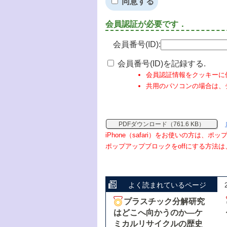
同意する
会員認証が必要です．
会員番号(ID):
会員番号(ID)を記録する.
会員認証情報をクッキーに
共用のパソコンの場合は、
PDFダウンロード（761.6 KB）
iPhone（safari）をお使いの方は、
ポップアップブロックをoffにする方法は
よく読まれているページ
プラスチック分解研究
はどこへ向かうのか―ケ
ミカルリサイクルの歴史