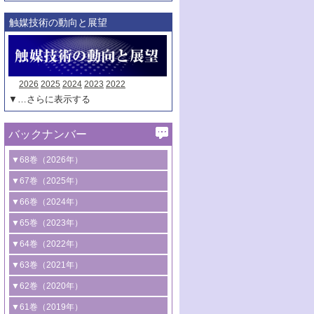
触媒技術の動向と展望
2026
2025
2024
2023
2022
▼…さらに表示する
バックナンバー
▼68巻（2026年）
1号 過酸化水素合成に関する研究動向
▼67巻（2025年）
2号 コンピューター技術により加速する
1号 CO
水素化によるグリーン燃料/グリ
▼66巻（2024年）
2
触媒開発
ーンケミカル製造
1号 低次元ナノ構造を有する触媒材料
▼65巻（2023年）
3号 有機分子変換やCO
資源化のための
2
2号 水素製造のための水分解技術に関す
2号 規制反応場を活用した固体触媒研究
1号 炭素が関わる触媒機能
▼64巻（2022年）
光触媒に関する最近の研究
る最近の研究
の新展開
2号 プラスチックケミカルリサイクルの
1号 合成ガス製造とCOを用いるケミカル
▼63巻（2021年）
B号 第137回触媒討論会（2026年）
3号 オレフィン系樹脂の精密合成に関す
3号 未踏分子変換を目指した酸化触媒プ
ための触媒技術
ズ合成の最新動向
1号 金触媒の新展開
▼62巻（2020年）
る最新技術
ロセスの最前線
3号 非酸化物系金属化合物を基盤とした
2号 化学品合成のための合金触媒開発
2号 ペロブスカイト
1号 触媒設計を拓く欠陥構造のキャラク
▼61巻（2019年）
4号 アルコール類の効率的変換を実現す
4号 シンクロトロン放射光および中性子
触媒材料の開発