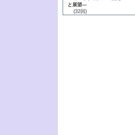
と展望―
(32回)