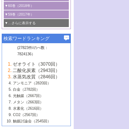
3号 CO
の排出削減および有効活用のた
タリゼーション
2
3号 特殊反応場を利用した触媒的分子変
る非貴金属触媒の研究動向
線を利用した触媒解析技術の最先端
1号 物質移動制御に着目した触媒プロセ
▼60巻（2018年）
4号 格子酸素・格子酸素欠陥を利用した
めの触媒技術
換反応
2号 機能化学品製造に資するクリーンな
ス開発
5号 ゼオライトの合成と応用における研
5号 単原子触媒
触媒反応
1号 固体酸触媒の最新の研究動向
▼59巻（2017年）
触媒的酸化反応
4号 若手による情報発信企画～とびたて
4号 多孔質材料を用いた触媒の新展開
究動向
2号 CO
フリー水素サプライチェーンに
2
6号 参照触媒委員会からのお知らせ
5号 生体触媒によるエネルギー変換反応
2号 二酸化炭素からの有用化学品合成
1号 いたるところに，触媒
▼…さらに表示する
若き触媒の研究者たち～（1）
3号 水処理のための触媒化学
5号 情報学的手法を用いた触媒開発
6号 ヘテロ接合界面
関わる触媒開発動向
B号 第133回触媒討論会（2023年）
6号 窒素とリンの循環のための触媒・機
3号 ナノ粒子・クラスター触媒の最前線
2号 機能性材料の局所構造解析のための
5号 若手による情報発信企画～とびたて
▼58巻（2016年）
4号 光触媒を用いた水分解の最新の研究
6号 カーボンニュートラルに向けた電解
B号 第135回触媒討論会（2025年）
3号 精密高分子合成に関する最近の研究
能性材料
最先端技術
検索ワードランキング
4号 60周年記念企画
若き触媒の研究者たち～（2）
動向
技術
1号 ユニークな構造の高分子を生み出す触
▼57巻（2015年）
動向
B号 第131回触媒討論会（2023年）
3号 無機分離膜材料の開発と触媒反応プ
5号 進化するゼオライト合成技術
6号 石油のノーブル・ユースを志向した
媒技術
(27823件/のべ数：
5号 次世代の触媒プロセスを支えるマイ
B号 第127回触媒討論会（2021年・オン
1号 水素キャリアにかかわる触媒技術の新
4号 バイオマス化成品製造のための触媒
▼56巻（2014年）
ロセスへの適用
触媒技術
7824136）
クロ波
6号 非貴金属系触媒における電気化学的
ライン開催(Zoom)のみ）
2号 リグニンからの化成品製造に向けた触
展開
技術
1号 特殊環境場を利用した材料合成
▼55巻（2013年）
4号 触媒研究における計算科学の利用
酸素還元反応
B号 第129回触媒討論会（2022年・京都
媒技術
6号 メタン転換技術の最新動向
ゼオライト（3070回）
2号 石油精製用触媒の最近の進展
5号 固体触媒による含窒素有機化合物変
2号 光触媒反応機構に関する最新の研究動
1号 高耐久性燃料電池システム用触媒にお
大学：オンライン・対面開催）
▼54巻（2012年）
5号 水素のふるまいを解き明かす最先端
B号 第121回触媒討論会（2018年・東京
3号 触媒研究の最先端～とびたて若き研究
二酸化炭素（2943回）
B号 第125回触媒討論会（2020年・工学
換の最前線
3号 固体酸化物形燃料電池（SOFC）におけ
向
ける新展開
研究
大学）
1号 規則性多孔体の利用技術における最近
▼53巻（2011年）
者たち～（1）
水蒸気改質（2846回）
院大学）
るアノード触媒上での燃料直接改質技術
6号 貴金属使用量低減に向けた自動車排
3号 固体高分子形燃料電池カソード触媒の
2号 リビングラジカル重合の最近の動向
6号 低級アルカンの有効利用のための触
の進歩
アンモニア（2820回）
4号 触媒研究の最先端～とびたて若き研究
1号 金属学から見る合金触媒の新展開
▼52巻（2010年）
ガス浄化触媒の開発
4号 コアシェル構造の制御による触媒機能
開発動向
媒技術
白金（2782回）
3号 天然ガスの化学工業的展開に関する触
2号 第109回触媒討論会
者たち～（2）
2号 第107回触媒討論会
の向上
1号 触媒の劣化対策と長寿命触媒開発
B号 第123回触媒討論会（2019年・大阪
▼51巻（2009年）
4号 人工光合成に向けた近年のアプローチ
光触媒（2667回）
媒技術
B号 第119回触媒討論会（2017年・首都
3号 貴金属低減技術の最新動向
5号 触媒研究の最先端～とびたて若き研究
市立大学）
3号 触媒のその場観察法の進歩（１）
5号 工業触媒およびその周辺技術の最近の
2号 第105回触媒討論会
1号 炭素材料－熱い注目を集める材料－
▼50巻（2008年）
メタン（2663回）
大学東京）
5号 未利用熱エネルギーの有効活用に貢献
4号 貴金属触媒の精密構造制御とその活用
者たち～（3）
4号 貴金属代替技術の最新動向
進歩
水素化（2616回）
4号 触媒のその場観察法の進歩（２）
3号 ナノ構造が拓く新機能
する触媒技術
2号 第103回触媒討論会
1号 触媒化学と学会のこの10年，半世紀，
▼49巻（2007年）
5号 バイオマス化成品製造のための固体触
6号 イオニクス材料と燃料電池・電解合成
5号 光触媒による物質変換反応の新展開
CO2（2567回）
6号 ナノシート
5号 不活性結合の触媒的活性化による有機
そして未来
4号 活性サイトおよびその環境の精密な設
6号 ポリオキソメタレート
3号 環境浄化用光触媒の現状と課題
媒の開発
1号 含フッ素化合物の合成と触媒
▼48巻（2006年）
の最新の研究動向
触媒討論会（2545回）
6号 グラフェン
合成
B号 第115回触媒討論会（2015年・成蹊大
計による触媒の高機能化
2号 第101回触媒討論会
B号 第113回触媒討論会（2014年・ロワジ
4号 水素社会の実現に向けた水素製造・貯
6号 ナノ空間─吸着状態解析から新機能開拓
2号 第99回触媒討論会
B号 第117回触媒討論会（2016年・大阪府
1号 固体酸触媒の最近の進歩
▼47巻（2005年）