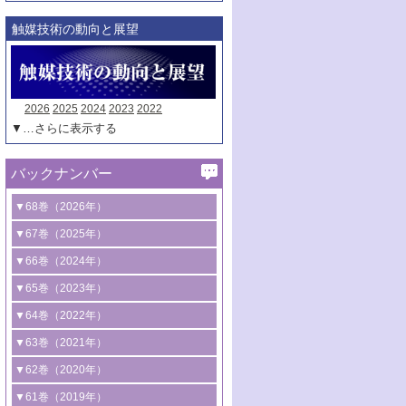
触媒技術の動向と展望
2026
2025
2024
2023
2022
▼…さらに表示する
バックナンバー
▼68巻（2026年）
1号 過酸化水素合成に関する研究動向
▼67巻（2025年）
2号 コンピューター技術により加速する
1号 CO
水素化によるグリーン燃料/グリ
▼66巻（2024年）
2
触媒開発
ーンケミカル製造
1号 低次元ナノ構造を有する触媒材料
▼65巻（2023年）
3号 有機分子変換やCO
資源化のための
2
2号 水素製造のための水分解技術に関す
2号 規制反応場を活用した固体触媒研究
1号 炭素が関わる触媒機能
▼64巻（2022年）
光触媒に関する最近の研究
る最近の研究
の新展開
2号 プラスチックケミカルリサイクルの
1号 合成ガス製造とCOを用いるケミカル
▼63巻（2021年）
B号 第137回触媒討論会（2026年）
3号 オレフィン系樹脂の精密合成に関す
3号 未踏分子変換を目指した酸化触媒プ
ための触媒技術
ズ合成の最新動向
1号 金触媒の新展開
▼62巻（2020年）
る最新技術
ロセスの最前線
3号 非酸化物系金属化合物を基盤とした
2号 化学品合成のための合金触媒開発
2号 ペロブスカイト
1号 触媒設計を拓く欠陥構造のキャラク
▼61巻（2019年）
4号 アルコール類の効率的変換を実現す
4号 シンクロトロン放射光および中性子
触媒材料の開発