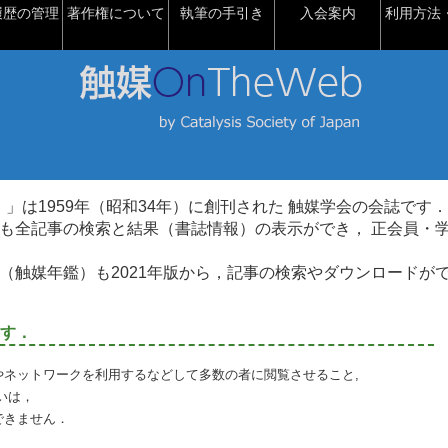
履歴の管理
著作権について
執筆の手引き
入会案内
利用方法・
talysis）」は1959年（昭和34年）に創刊された 触媒学会の会誌です．
も全記事の検索と結果（書誌情報）の表示ができ， 正会員・
（触媒年鑑）も2021年版から，記事の検索やダウンロードが
す．
やネットワークを利用するなどして多数の者に閲覧させること,
いは，
できません．