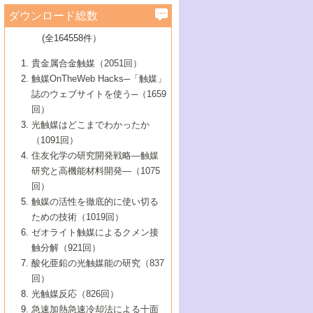
学）
7号 水素を利用する化成品合成の新潮流
6号 新しい固体酸触媒技術
5号 触媒を有効に使うための技術
ールホテル豊橋）
蔵技術の進歩
まで─
3号 メソポーラス物質の新展開
立大学）
3号 実用的ファインケミカル合成プロセス
ダウンロード総数
2号 第97回触媒討論会
1号 最近の触媒担体とその効果
▼46巻（2004年）
7号 ゼオライト合成における最近の進歩
6号 第106回触媒討論会
5号 CO
が関わる触媒・材料
B号 第111回触媒討論会（2013年・関西大
4号 錯体を利用したユニークな表面構造の
を実現する触媒
2
3号 リビング重合触媒の最近の展開
2号 第95回触媒討論会
(全164558件）
1号 部分酸化反応触媒の最前線
▼45巻（2003年）
学）
構築と機能
7号 有機分子触媒による精密有機合成
4号 バイオマス活用のための技術開発
6号 第104回触媒討論会
4号 今後の液体燃料を支える触媒技術
3号 化成品を合成するゼオライト触媒
2号 第93回触媒討論会
1号 なぜこの触媒が良いのか？
▼44巻（2002年）
貴金属合金触媒（2051回）
5号 若手会員による触媒研究の未来展望1：
8号 高機能化ポリオレフィンに向けた重合
5号 こんな物質，あんな物質―新たな触媒
7号 持続可能社会実現のための触媒および
5号 水素製造・貯蔵のための触媒技術の新
4号 水分解用光触媒材料
3号 特殊エネルギー場の触媒反応
触媒OnTheWeb Hacks─「触媒」
企業編
2号 第91回触媒討論会
触媒の最近の進展
1号 高次制御された触媒の化学
▼43巻（2001年）
の可能性―
触媒関連技術
しい展開
誌のウェブサイトを使う─（1659
5号 時間分解分光の進歩と応用
4号 生体内における金属の触媒作用
6号 第102回触媒討論会
3号 最近の自動車排ガス処理技術
2号 第89回触媒討論会
1号 グリーンケミストリーと触媒
▼42巻（2000年）
6号 第100回触媒討論会
8号 未来を拓く金属錯体
回）
6号 第98回触媒討論会
6号 第96回触媒討論会
5号 ファインケミカルズの展開に寄与する
7号 触媒・化学反応における計算化学の進
4号 触媒研究の現状と将来─第90回触媒討論
3号 触媒を利用した電気化学の新展開
2号 第87回触媒討論会特集号
1号 触媒反応工学の明日を拓く
▼41巻（1999年）
7号 『結晶の化学』を活かした触媒研究
光触媒はどこまでわかったか
7号 基礎化学品製造の触媒技術
触媒
歩
会Aから
7号 未来型金属錯体触媒開発への展望
4号 ナノ材料の調製と機能化
（1091回）
3号 生体触媒とバイオプロセス
2号 第85回触媒討論会
8号 イオン液体の応用
1号 孔、穴、あな?-特異な空間とその利用-
▼40巻（1998年）
8号 多機能型リアクター
6号 第94回触媒討論会
8号 若手研究者による触媒研究の未来展望
5号 基礎化学品製造の触媒技術
8号 超臨界流体を用いた化学プロセスの新
住友化学の研究開発戦略―触媒
5号 こんな触媒が欲しい
4号 水素製造・利用の触媒化学
3号 反応ダイナミクス
2号 第83回触媒討論会
1号 創立40周年記念・触媒化学この10年の
▼39巻（1997年）
2：大学・研究所編
展開
研究と高機能材料開発―（1075
7号 サブナノレベルでみた新しい表面現象
6号 第92回触媒討論会
6号 第90回触媒討論会
5号 触媒研究における新しい切り口：コン
進展と21世紀への提言/創立40周年記念・触
4号 超臨界流体の触媒反応への応用
3号 均一系触媒反応最前線
1号 均一系と不均一系触媒反応-その特徴と
回）
▼38巻（1996年）
8号 オレフィン重合触媒の新たな展
7号 基礎化学品製造の触媒技術
ビナトリアルケミストリー
媒学会この10年の歩みとこれから/創立40周
7号 触媒研究と学術雑誌/情報
5号 触媒のおもしろさをどのように伝える
接点
触媒の活性を徹底的に使い切る
4号 実用炭素材料の新展開
1号 触媒の構造と触媒作用/C1化学を中心と
▼37巻（1995年）
年記念・記録は語る
8号 資源の循環と触媒技術
6号 第88回触媒討論会特集号
か
ための技術（1019回）
8号 若い世代からみた触媒化学の現状と未
2号 第79回触媒討論会
5号 研究の方法論を考える
する21世紀への触媒
1号 ファインケミカルズと固体触媒
▼36巻（1994年）
2号 第81回触媒討論会
ゼオライト触媒によるクメン接
来
7号 企業における触媒研究のブレークスル
6号 第86回触媒討論会
3号 最新NO除去触媒の実用化研究
6号 第84回触媒討論会
2号 第77回触媒討論会
2号 第75回触媒討論会
触分解（921回）
1号 電気化学と触媒
▼35巻（1993年）
ー
3号 計算機触媒化学へのさそい
7号 水素化精製触媒の新しい展開
4号 新しい反応場を目指した触媒調製
7号 機能性金属材料と触媒
3号 オリンピックメダル:金・銀・銅はどん
酸化亜鉛の光触媒能の研究（837
3号 希土類を利用した触媒
2号 第73回触媒討論会
8号 この材料を触媒として使ってみません
4号 触媒劣化の制御と予測
1号 工業触媒開発マニュアル―探索から工
▼34巻（1992年）
8号 新しい反応性と機能性を目指した金属
な触媒作用を示すか
回）
5号 反応・分離技術の新しい展開
8号 触媒研究へのNMRの応用と展望
か？
業化まで
4号 触媒とリサイクル
3号 C4化学の展開
5号 最新の実用プロセスと触媒
クラスタ-化学
1号 インパクトを与えたこの研究
▼33巻（1991年）
光触媒反応（826回）
4号 触媒作用における機能の複合化
6号 第80回触媒討論会
2号 第71回触媒討論会
5号 エネルギー変換触媒
4号 《通常号》
6号 第82回触媒討論会
急速加熱急速冷却法による十面
2号 第69回触媒討論会
1号 触媒プロセス開発マニュアル―探索か
▼32巻（1990年）