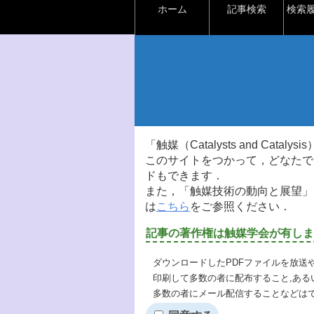
ホーム
記事検索
検索
「触媒（Catalysts and Ca
このサイトをつかって，どなたで
ドもできます．
また，「触媒技術の動向と展望」
は
こちら
をご参照ください．
記事の著作権は触媒学会が有しま
ダウンロードしたPDFファイルを放送
印刷して多数の者に配布すること,ある
多数の者にメール配信することなどは