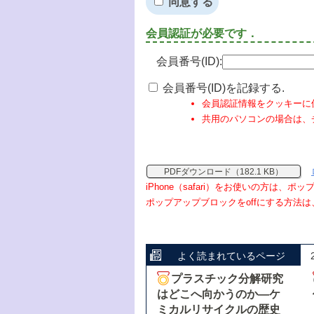
同意する
会員認証が必要です．
会員番号(ID):
会員番号(ID)を記録する.
会員認証情報をクッキーに
共用のパソコンの場合は、
PDFダウンロード（182.1 KB）
iPhone（safari）をお使いの方は、
ポップアップブロックをoffにする方法は
よく読まれているページ
プラスチック分解研究
はどこへ向かうのか―ケ
ミカルリサイクルの歴史