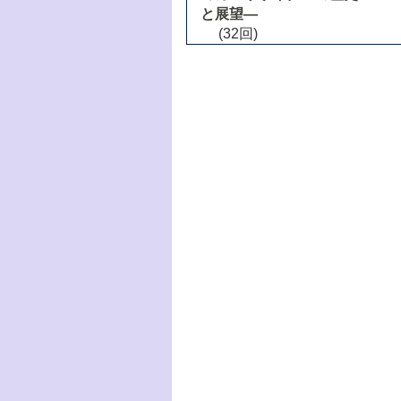
と展望―
(32回)