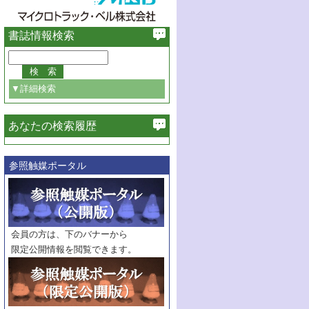
書誌情報検索
▼詳細検索
あなたの検索履歴
必ず含む
参照触媒ポータル
巻・号指定
巻
号
範囲指定
巻
号～
巻
会員の方は、下のバナーから
号
限定公開情報を閲覧できます。
触媒年鑑
年度
記事種別
マーク：
マークあり