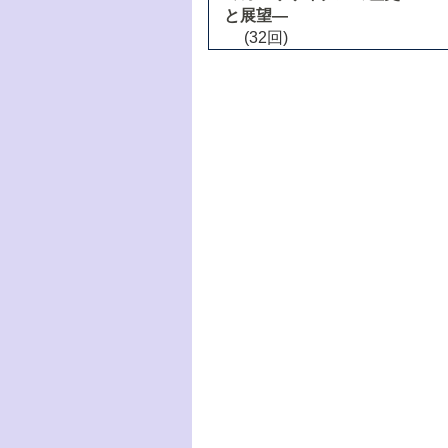
と展望―
(32回)