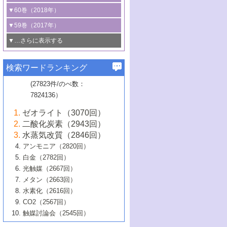
3号 CO
の排出削減および有効活用のた
タリゼーション
2
3号 特殊反応場を利用した触媒的分子変
る非貴金属触媒の研究動向
線を利用した触媒解析技術の最先端
1号 物質移動制御に着目した触媒プロセ
▼60巻（2018年）
4号 格子酸素・格子酸素欠陥を利用した
めの触媒技術
換反応
2号 機能化学品製造に資するクリーンな
ス開発
5号 ゼオライトの合成と応用における研
5号 単原子触媒
触媒反応
1号 固体酸触媒の最新の研究動向
▼59巻（2017年）
触媒的酸化反応
4号 若手による情報発信企画～とびたて
4号 多孔質材料を用いた触媒の新展開
究動向
2号 CO
フリー水素サプライチェーンに
2
6号 参照触媒委員会からのお知らせ
5号 生体触媒によるエネルギー変換反応
2号 二酸化炭素からの有用化学品合成
1号 いたるところに，触媒
▼…さらに表示する
若き触媒の研究者たち～（1）
3号 水処理のための触媒化学
5号 情報学的手法を用いた触媒開発
6号 ヘテロ接合界面
関わる触媒開発動向
B号 第133回触媒討論会（2023年）
6号 窒素とリンの循環のための触媒・機
3号 ナノ粒子・クラスター触媒の最前線
2号 機能性材料の局所構造解析のための
5号 若手による情報発信企画～とびたて
▼58巻（2016年）
4号 光触媒を用いた水分解の最新の研究
6号 カーボンニュートラルに向けた電解
B号 第135回触媒討論会（2025年）
3号 精密高分子合成に関する最近の研究
能性材料
最先端技術
検索ワードランキング
4号 60周年記念企画
若き触媒の研究者たち～（2）
動向
技術
1号 ユニークな構造の高分子を生み出す触
▼57巻（2015年）
動向
B号 第131回触媒討論会（2023年）
3号 無機分離膜材料の開発と触媒反応プ
5号 進化するゼオライト合成技術
6号 石油のノーブル・ユースを志向した
媒技術
(27823件/のべ数：
5号 次世代の触媒プロセスを支えるマイ
B号 第127回触媒討論会（2021年・オン
1号 水素キャリアにかかわる触媒技術の新
4号 バイオマス化成品製造のための触媒
▼56巻（2014年）
ロセスへの適用
触媒技術
7824136）
クロ波
6号 非貴金属系触媒における電気化学的
ライン開催(Zoom)のみ）
2号 リグニンからの化成品製造に向けた触
展開
技術
1号 特殊環境場を利用した材料合成
▼55巻（2013年）
4号 触媒研究における計算科学の利用
酸素還元反応
B号 第129回触媒討論会（2022年・京都
媒技術
6号 メタン転換技術の最新動向
ゼオライト（3070回）
2号 石油精製用触媒の最近の進展
5号 固体触媒による含窒素有機化合物変
2号 光触媒反応機構に関する最新の研究動
1号 高耐久性燃料電池システム用触媒にお
大学：オンライン・対面開催）
▼54巻（2012年）
5号 水素のふるまいを解き明かす最先端
B号 第121回触媒討論会（2018年・東京
3号 触媒研究の最先端～とびたて若き研究
二酸化炭素（2943回）
B号 第125回触媒討論会（2020年・工学
換の最前線
3号 固体酸化物形燃料電池（SOFC）におけ
向
ける新展開
研究
大学）
1号 規則性多孔体の利用技術における最近
▼53巻（2011年）
者たち～（1）
水蒸気改質（2846回）
院大学）
るアノード触媒上での燃料直接改質技術
6号 貴金属使用量低減に向けた自動車排
3号 固体高分子形燃料電池カソード触媒の
2号 リビングラジカル重合の最近の動向
6号 低級アルカンの有効利用のための触
の進歩
アンモニア（2820回）
4号 触媒研究の最先端～とびたて若き研究
1号 金属学から見る合金触媒の新展開
▼52巻（2010年）
ガス浄化触媒の開発
4号 コアシェル構造の制御による触媒機能
開発動向
媒技術
白金（2782回）
3号 天然ガスの化学工業的展開に関する触
2号 第109回触媒討論会
者たち～（2）
2号 第107回触媒討論会
の向上
1号 触媒の劣化対策と長寿命触媒開発
B号 第123回触媒討論会（2019年・大阪
▼51巻（2009年）
4号 人工光合成に向けた近年のアプローチ
光触媒（2667回）
媒技術
B号 第119回触媒討論会（2017年・首都
3号 貴金属低減技術の最新動向
5号 触媒研究の最先端～とびたて若き研究
市立大学）
3号 触媒のその場観察法の進歩（１）
5号 工業触媒およびその周辺技術の最近の
2号 第105回触媒討論会
1号 炭素材料－熱い注目を集める材料－
▼50巻（2008年）
メタン（2663回）
大学東京）
5号 未利用熱エネルギーの有効活用に貢献
4号 貴金属触媒の精密構造制御とその活用
者たち～（3）
4号 貴金属代替技術の最新動向
進歩
水素化（2616回）
4号 触媒のその場観察法の進歩（２）
3号 ナノ構造が拓く新機能
する触媒技術
2号 第103回触媒討論会
1号 触媒化学と学会のこの10年，半世紀，
▼49巻（2007年）
5号 バイオマス化成品製造のための固体触
6号 イオニクス材料と燃料電池・電解合成
5号 光触媒による物質変換反応の新展開
CO2（2567回）
6号 ナノシート
5号 不活性結合の触媒的活性化による有機
そして未来
4号 活性サイトおよびその環境の精密な設
6号 ポリオキソメタレート
3号 環境浄化用光触媒の現状と課題
媒の開発
1号 含フッ素化合物の合成と触媒
▼48巻（2006年）
の最新の研究動向
触媒討論会（2545回）
6号 グラフェン
合成
B号 第115回触媒討論会（2015年・成蹊大
計による触媒の高機能化
2号 第101回触媒討論会
B号 第113回触媒討論会（2014年・ロワジ
4号 水素社会の実現に向けた水素製造・貯
6号 ナノ空間─吸着状態解析から新機能開拓
2号 第99回触媒討論会
B号 第117回触媒討論会（2016年・大阪府
1号 固体酸触媒の最近の進歩
▼47巻（2005年）