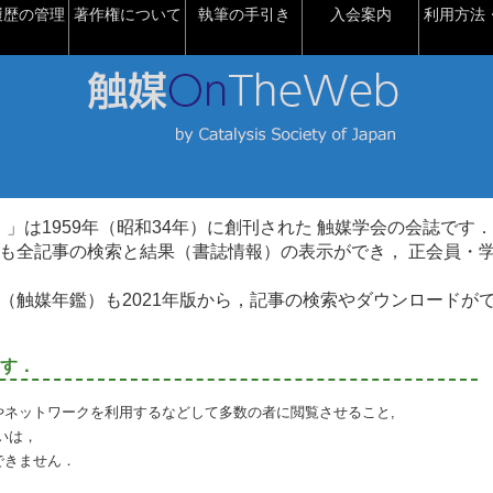
履歴の管理
著作権について
執筆の手引き
入会案内
利用方法・
talysis）」は1959年（昭和34年）に創刊された 触媒学会の会誌です．
も全記事の検索と結果（書誌情報）の表示ができ， 正会員・
（触媒年鑑）も2021年版から，記事の検索やダウンロードが
す．
やネットワークを利用するなどして多数の者に閲覧させること,
いは，
できません．