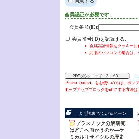
同意する
会員認証が必要です．
会員番号(ID):
会員番号(ID)を記録する.
会員認証情報をクッキーに
共用のパソコンの場合は、
ロ
PDFダウンロード（2.1 MB）
iPhone（safari）をお使いの方は、
ポップアップブロックをoffにする方法は
よく読まれているページ
プラスチック分解研究
はどこへ向かうのか―ケ
ミカルリサイクルの歴史