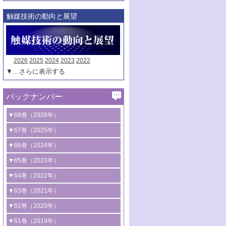
触媒技術の動向と展望
2026
2025
2024
2023
2022
▼…さらに表示する
バックナンバー
▼68巻（2026年）
1号 過酸化水素合成に関する研究動向
▼67巻（2025年）
2号 コンピューター技術により加速する
1号 CO
水素化によるグリーン燃料/グリ
▼66巻（2024年）
2
触媒開発
ーンケミカル製造
1号 低次元ナノ構造を有する触媒材料
▼65巻（2023年）
3号 有機分子変換やCO
資源化のための
2
2号 水素製造のための水分解技術に関す
2号 規制反応場を活用した固体触媒研究
1号 炭素が関わる触媒機能
▼64巻（2022年）
光触媒に関する最近の研究
る最近の研究
の新展開
2号 プラスチックケミカルリサイクルの
1号 合成ガス製造とCOを用いるケミカル
▼63巻（2021年）
B号 第137回触媒討論会（2026年）
3号 オレフィン系樹脂の精密合成に関す
3号 未踏分子変換を目指した酸化触媒プ
ための触媒技術
ズ合成の最新動向
1号 金触媒の新展開
▼62巻（2020年）
る最新技術
ロセスの最前線
3号 非酸化物系金属化合物を基盤とした
2号 化学品合成のための合金触媒開発
2号 ペロブスカイト
1号 触媒設計を拓く欠陥構造のキャラク
▼61巻（2019年）
4号 アルコール類の効率的変換を実現す
4号 シンクロトロン放射光および中性子
触媒材料の開発