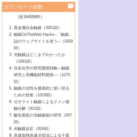
学）
7号 水素を利用する化成品合成の新潮流
6号 新しい固体酸触媒技術
5号 触媒を有効に使うための技術
ールホテル豊橋）
蔵技術の進歩
まで─
3号 メソポーラス物質の新展開
立大学）
3号 実用的ファインケミカル合成プロセス
ダウンロード総数
2号 第97回触媒討論会
1号 最近の触媒担体とその効果
▼46巻（2004年）
7号 ゼオライト合成における最近の進歩
6号 第106回触媒討論会
5号 CO
が関わる触媒・材料
B号 第111回触媒討論会（2013年・関西大
4号 錯体を利用したユニークな表面構造の
を実現する触媒
2
3号 リビング重合触媒の最近の展開
2号 第95回触媒討論会
(全164558件）
1号 部分酸化反応触媒の最前線
▼45巻（2003年）
学）
構築と機能
7号 有機分子触媒による精密有機合成
4号 バイオマス活用のための技術開発
6号 第104回触媒討論会
4号 今後の液体燃料を支える触媒技術
3号 化成品を合成するゼオライト触媒
2号 第93回触媒討論会
1号 なぜこの触媒が良いのか？
▼44巻（2002年）
貴金属合金触媒（2051回）
5号 若手会員による触媒研究の未来展望1：
8号 高機能化ポリオレフィンに向けた重合
5号 こんな物質，あんな物質―新たな触媒
7号 持続可能社会実現のための触媒および
5号 水素製造・貯蔵のための触媒技術の新
4号 水分解用光触媒材料
3号 特殊エネルギー場の触媒反応
触媒OnTheWeb Hacks─「触媒」
企業編
2号 第91回触媒討論会
触媒の最近の進展
1号 高次制御された触媒の化学
▼43巻（2001年）
の可能性―
触媒関連技術
しい展開
誌のウェブサイトを使う─（1659
5号 時間分解分光の進歩と応用
4号 生体内における金属の触媒作用
6号 第102回触媒討論会
3号 最近の自動車排ガス処理技術
2号 第89回触媒討論会
1号 グリーンケミストリーと触媒
▼42巻（2000年）
6号 第100回触媒討論会
8号 未来を拓く金属錯体
回）
6号 第98回触媒討論会
6号 第96回触媒討論会
5号 ファインケミカルズの展開に寄与する
7号 触媒・化学反応における計算化学の進
4号 触媒研究の現状と将来─第90回触媒討論
3号 触媒を利用した電気化学の新展開
2号 第87回触媒討論会特集号
1号 触媒反応工学の明日を拓く
▼41巻（1999年）
7号 『結晶の化学』を活かした触媒研究
光触媒はどこまでわかったか
7号 基礎化学品製造の触媒技術
触媒
歩
会Aから
7号 未来型金属錯体触媒開発への展望
4号 ナノ材料の調製と機能化
（1091回）
3号 生体触媒とバイオプロセス
2号 第85回触媒討論会
8号 イオン液体の応用
1号 孔、穴、あな?-特異な空間とその利用-
▼40巻（1998年）
8号 多機能型リアクター
6号 第94回触媒討論会
8号 若手研究者による触媒研究の未来展望
5号 基礎化学品製造の触媒技術
8号 超臨界流体を用いた化学プロセスの新
住友化学の研究開発戦略―触媒
5号 こんな触媒が欲しい
4号 水素製造・利用の触媒化学
3号 反応ダイナミクス
2号 第83回触媒討論会
1号 創立40周年記念・触媒化学この10年の
▼39巻（1997年）
2：大学・研究所編
展開
研究と高機能材料開発―（1075
7号 サブナノレベルでみた新しい表面現象
6号 第92回触媒討論会
6号 第90回触媒討論会
5号 触媒研究における新しい切り口：コン
進展と21世紀への提言/創立40周年記念・触
4号 超臨界流体の触媒反応への応用
3号 均一系触媒反応最前線
1号 均一系と不均一系触媒反応-その特徴と
回）
▼38巻（1996年）
8号 オレフィン重合触媒の新たな展
7号 基礎化学品製造の触媒技術
ビナトリアルケミストリー
媒学会この10年の歩みとこれから/創立40周
7号 触媒研究と学術雑誌/情報
5号 触媒のおもしろさをどのように伝える
接点
触媒の活性を徹底的に使い切る
4号 実用炭素材料の新展開
1号 触媒の構造と触媒作用/C1化学を中心と
▼37巻（1995年）
年記念・記録は語る
8号 資源の循環と触媒技術
6号 第88回触媒討論会特集号
か
ための技術（1019回）
8号 若い世代からみた触媒化学の現状と未
2号 第79回触媒討論会
5号 研究の方法論を考える
する21世紀への触媒
1号 ファインケミカルズと固体触媒
▼36巻（1994年）
2号 第81回触媒討論会
ゼオライト触媒によるクメン接
来
7号 企業における触媒研究のブレークスル
6号 第86回触媒討論会
3号 最新NO除去触媒の実用化研究
6号 第84回触媒討論会
2号 第77回触媒討論会
2号 第75回触媒討論会
触分解（921回）
1号 電気化学と触媒
▼35巻（1993年）
ー
3号 計算機触媒化学へのさそい
7号 水素化精製触媒の新しい展開
4号 新しい反応場を目指した触媒調製
7号 機能性金属材料と触媒
3号 オリンピックメダル:金・銀・銅はどん
酸化亜鉛の光触媒能の研究（837
3号 希土類を利用した触媒
2号 第73回触媒討論会
8号 この材料を触媒として使ってみません
4号 触媒劣化の制御と予測
1号 工業触媒開発マニュアル―探索から工
▼34巻（1992年）
8号 新しい反応性と機能性を目指した金属
な触媒作用を示すか
回）
5号 反応・分離技術の新しい展開
8号 触媒研究へのNMRの応用と展望
か？
業化まで
4号 触媒とリサイクル
3号 C4化学の展開
5号 最新の実用プロセスと触媒
クラスタ-化学
1号 インパクトを与えたこの研究
▼33巻（1991年）
光触媒反応（826回）
4号 触媒作用における機能の複合化
6号 第80回触媒討論会
2号 第71回触媒討論会
5号 エネルギー変換触媒
4号 《通常号》
6号 第82回触媒討論会
急速加熱急速冷却法による十面
2号 第69回触媒討論会
1号 触媒プロセス開発マニュアル―探索か
▼32巻（1990年）