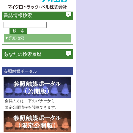
書誌情報検索
▼詳細検索
あなたの検索履歴
必ず含む
参照触媒ポータル
巻・号指定
巻
号
範囲指定
巻
号～
巻
会員の方は、下のバナーから
号
限定公開情報を閲覧できます。
触媒年鑑
年度
記事種別
マーク：
マークあり