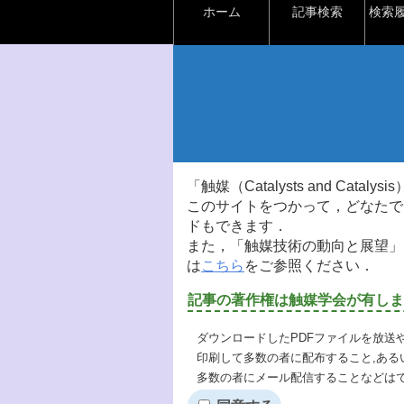
ホーム
記事検索
検索
「触媒（Catalysts and Ca
このサイトをつかって，どなたで
ドもできます．
また，「触媒技術の動向と展望」
は
こちら
をご参照ください．
記事の著作権は触媒学会が有しま
ダウンロードしたPDFファイルを放送
印刷して多数の者に配布すること,ある
多数の者にメール配信することなどは