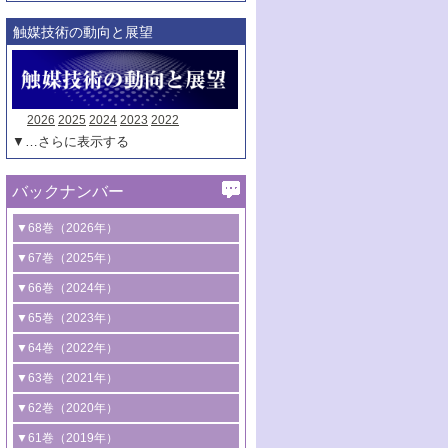
触媒技術の動向と展望
2026
2025
2024
2023
2022
▼…さらに表示する
バックナンバー
▼68巻（2026年）
1号 過酸化水素合成に関する研究動向
▼67巻（2025年）
2号 コンピューター技術により加速する
1号 CO
水素化によるグリーン燃料/グリ
▼66巻（2024年）
2
触媒開発
ーンケミカル製造
1号 低次元ナノ構造を有する触媒材料
▼65巻（2023年）
3号 有機分子変換やCO
資源化のための
2
2号 水素製造のための水分解技術に関す
2号 規制反応場を活用した固体触媒研究
1号 炭素が関わる触媒機能
▼64巻（2022年）
光触媒に関する最近の研究
る最近の研究
の新展開
2号 プラスチックケミカルリサイクルの
1号 合成ガス製造とCOを用いるケミカル
▼63巻（2021年）
B号 第137回触媒討論会（2026年）
3号 オレフィン系樹脂の精密合成に関す
3号 未踏分子変換を目指した酸化触媒プ
ための触媒技術
ズ合成の最新動向
1号 金触媒の新展開
▼62巻（2020年）
る最新技術
ロセスの最前線
3号 非酸化物系金属化合物を基盤とした
2号 化学品合成のための合金触媒開発
2号 ペロブスカイト
1号 触媒設計を拓く欠陥構造のキャラク
▼61巻（2019年）
4号 アルコール類の効率的変換を実現す
4号 シンクロトロン放射光および中性子
触媒材料の開発