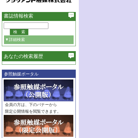
書誌情報検索
▼詳細検索
あなたの検索履歴
必ず含む
参照触媒ポータル
巻・号指定
巻
号
範囲指定
巻
号～
巻
会員の方は、下のバナーから
号
限定公開情報を閲覧できます。
触媒年鑑
年度
記事種別
マーク：
マークあり