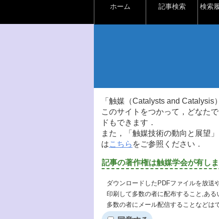
ホーム
記事検索
検索
「触媒（Catalysts and Ca
このサイトをつかって，どなたで
ドもできます．
また，「触媒技術の動向と展望」
は
こちら
をご参照ください．
記事の著作権は触媒学会が有しま
ダウンロードしたPDFファイルを放送
印刷して多数の者に配布すること,ある
多数の者にメール配信することなどは