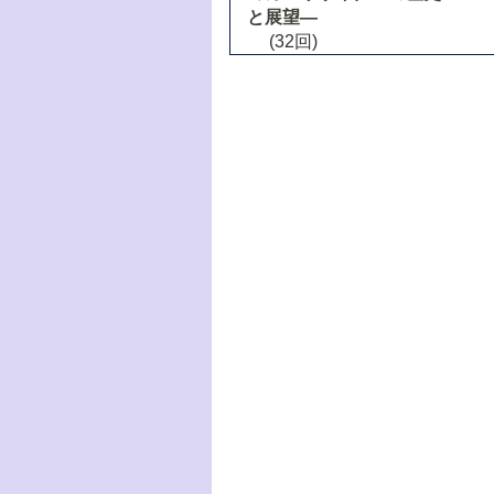
と展望―
(32回)