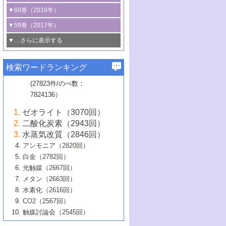
3号 CO
の排出削減および有効活用のた
タリゼーション
2
3号 特殊反応場を利用した触媒的分子変
る非貴金属触媒の研究動向
線を利用した触媒解析技術の最先端
1号 物質移動制御に着目した触媒プロセ
▼60巻（2018年）
4号 格子酸素・格子酸素欠陥を利用した
めの触媒技術
換反応
2号 機能化学品製造に資するクリーンな
ス開発
5号 ゼオライトの合成と応用における研
5号 単原子触媒
触媒反応
1号 固体酸触媒の最新の研究動向
▼59巻（2017年）
触媒的酸化反応
4号 若手による情報発信企画～とびたて
4号 多孔質材料を用いた触媒の新展開
究動向
2号 CO
フリー水素サプライチェーンに
2
6号 参照触媒委員会からのお知らせ
5号 生体触媒によるエネルギー変換反応
2号 二酸化炭素からの有用化学品合成
1号 いたるところに，触媒
▼…さらに表示する
若き触媒の研究者たち～（1）
3号 水処理のための触媒化学
5号 情報学的手法を用いた触媒開発
6号 ヘテロ接合界面
関わる触媒開発動向
B号 第133回触媒討論会（2023年）
6号 窒素とリンの循環のための触媒・機
3号 ナノ粒子・クラスター触媒の最前線
2号 機能性材料の局所構造解析のための
5号 若手による情報発信企画～とびたて
▼58巻（2016年）
4号 光触媒を用いた水分解の最新の研究
6号 カーボンニュートラルに向けた電解
B号 第135回触媒討論会（2025年）
3号 精密高分子合成に関する最近の研究
能性材料
最先端技術
検索ワードランキング
4号 60周年記念企画
若き触媒の研究者たち～（2）
動向
技術
1号 ユニークな構造の高分子を生み出す触
▼57巻（2015年）
動向
B号 第131回触媒討論会（2023年）
3号 無機分離膜材料の開発と触媒反応プ
5号 進化するゼオライト合成技術
6号 石油のノーブル・ユースを志向した
媒技術
(27823件/のべ数：
5号 次世代の触媒プロセスを支えるマイ
B号 第127回触媒討論会（2021年・オン
1号 水素キャリアにかかわる触媒技術の新
4号 バイオマス化成品製造のための触媒
▼56巻（2014年）
ロセスへの適用
触媒技術
7824136）
クロ波
6号 非貴金属系触媒における電気化学的
ライン開催(Zoom)のみ）
2号 リグニンからの化成品製造に向けた触
展開
技術
1号 特殊環境場を利用した材料合成
▼55巻（2013年）
4号 触媒研究における計算科学の利用
酸素還元反応
B号 第129回触媒討論会（2022年・京都
媒技術
6号 メタン転換技術の最新動向
ゼオライト（3070回）
2号 石油精製用触媒の最近の進展
5号 固体触媒による含窒素有機化合物変
2号 光触媒反応機構に関する最新の研究動
1号 高耐久性燃料電池システム用触媒にお
大学：オンライン・対面開催）
▼54巻（2012年）
5号 水素のふるまいを解き明かす最先端
B号 第121回触媒討論会（2018年・東京
3号 触媒研究の最先端～とびたて若き研究
二酸化炭素（2943回）
B号 第125回触媒討論会（2020年・工学
換の最前線
3号 固体酸化物形燃料電池（SOFC）におけ
向
ける新展開
研究
大学）
1号 規則性多孔体の利用技術における最近
▼53巻（2011年）
者たち～（1）
水蒸気改質（2846回）
院大学）
るアノード触媒上での燃料直接改質技術
6号 貴金属使用量低減に向けた自動車排
3号 固体高分子形燃料電池カソード触媒の
2号 リビングラジカル重合の最近の動向
6号 低級アルカンの有効利用のための触
の進歩
アンモニア（2820回）
4号 触媒研究の最先端～とびたて若き研究
1号 金属学から見る合金触媒の新展開
▼52巻（2010年）
ガス浄化触媒の開発
4号 コアシェル構造の制御による触媒機能
開発動向
媒技術
白金（2782回）
3号 天然ガスの化学工業的展開に関する触
2号 第109回触媒討論会
者たち～（2）
2号 第107回触媒討論会
の向上
1号 触媒の劣化対策と長寿命触媒開発
B号 第123回触媒討論会（2019年・大阪
▼51巻（2009年）
4号 人工光合成に向けた近年のアプローチ
光触媒（2667回）
媒技術
B号 第119回触媒討論会（2017年・首都
3号 貴金属低減技術の最新動向
5号 触媒研究の最先端～とびたて若き研究
市立大学）
3号 触媒のその場観察法の進歩（１）
5号 工業触媒およびその周辺技術の最近の
2号 第105回触媒討論会
1号 炭素材料－熱い注目を集める材料－
▼50巻（2008年）
メタン（2663回）
大学東京）
5号 未利用熱エネルギーの有効活用に貢献
4号 貴金属触媒の精密構造制御とその活用
者たち～（3）
4号 貴金属代替技術の最新動向
進歩
水素化（2616回）
4号 触媒のその場観察法の進歩（２）
3号 ナノ構造が拓く新機能
する触媒技術
2号 第103回触媒討論会
1号 触媒化学と学会のこの10年，半世紀，
▼49巻（2007年）
5号 バイオマス化成品製造のための固体触
6号 イオニクス材料と燃料電池・電解合成
5号 光触媒による物質変換反応の新展開
CO2（2567回）
6号 ナノシート
5号 不活性結合の触媒的活性化による有機
そして未来
4号 活性サイトおよびその環境の精密な設
6号 ポリオキソメタレート
3号 環境浄化用光触媒の現状と課題
媒の開発
1号 含フッ素化合物の合成と触媒
▼48巻（2006年）
の最新の研究動向
触媒討論会（2545回）
6号 グラフェン
合成
B号 第115回触媒討論会（2015年・成蹊大
計による触媒の高機能化
2号 第101回触媒討論会
B号 第113回触媒討論会（2014年・ロワジ
4号 水素社会の実現に向けた水素製造・貯
6号 ナノ空間─吸着状態解析から新機能開拓
2号 第99回触媒討論会
B号 第117回触媒討論会（2016年・大阪府
1号 固体酸触媒の最近の進歩
▼47巻（2005年）