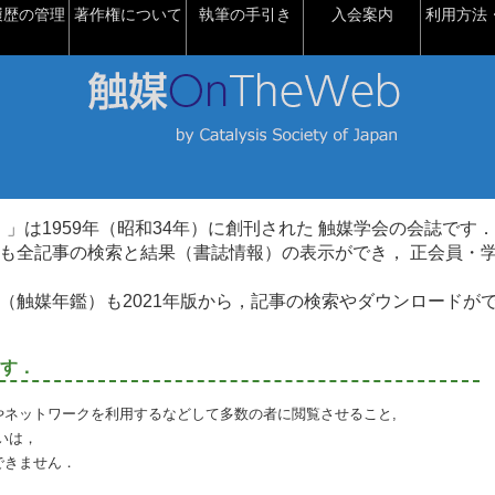
履歴の管理
著作権について
執筆の手引き
入会案内
利用方法・
talysis）」は1959年（昭和34年）に創刊された 触媒学会の会誌です．
も全記事の検索と結果（書誌情報）の表示ができ， 正会員・
（触媒年鑑）も2021年版から，記事の検索やダウンロードが
す．
やネットワークを利用するなどして多数の者に閲覧させること,
いは，
できません．