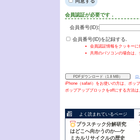
同意する
会員認証が必要です．
会員番号(ID):
会員番号(ID)を記録する.
会員認証情報をクッキーに
共用のパソコンの場合は、
ロ
PDFダウンロード（1.8 MB）
iPhone（safari）をお使いの方は、
ポップアップブロックをoffにする方法は
よく読まれているページ
プラスチック分解研究
はどこへ向かうのか―ケ
ミカルリサイクルの歴史