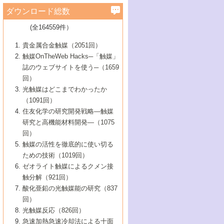
学）
7号 水素を利用する化成品合成の新潮流
6号 新しい固体酸触媒技術
5号 触媒を有効に使うための技術
ールホテル豊橋）
蔵技術の進歩
まで─
3号 メソポーラス物質の新展開
立大学）
3号 実用的ファインケミカル合成プロセス
ダウンロード総数
2号 第97回触媒討論会
1号 最近の触媒担体とその効果
▼46巻（2004年）
7号 ゼオライト合成における最近の進歩
6号 第106回触媒討論会
5号 CO
が関わる触媒・材料
B号 第111回触媒討論会（2013年・関西大
4号 錯体を利用したユニークな表面構造の
を実現する触媒
2
3号 リビング重合触媒の最近の展開
2号 第95回触媒討論会
(全164559件）
1号 部分酸化反応触媒の最前線
▼45巻（2003年）
学）
構築と機能
7号 有機分子触媒による精密有機合成
4号 バイオマス活用のための技術開発
6号 第104回触媒討論会
4号 今後の液体燃料を支える触媒技術
3号 化成品を合成するゼオライト触媒
2号 第93回触媒討論会
1号 なぜこの触媒が良いのか？
▼44巻（2002年）
貴金属合金触媒（2051回）
5号 若手会員による触媒研究の未来展望1：
8号 高機能化ポリオレフィンに向けた重合
5号 こんな物質，あんな物質―新たな触媒
7号 持続可能社会実現のための触媒および
5号 水素製造・貯蔵のための触媒技術の新
4号 水分解用光触媒材料
3号 特殊エネルギー場の触媒反応
触媒OnTheWeb Hacks─「触媒」
企業編
2号 第91回触媒討論会
触媒の最近の進展
1号 高次制御された触媒の化学
▼43巻（2001年）
の可能性―
触媒関連技術
しい展開
誌のウェブサイトを使う─（1659
5号 時間分解分光の進歩と応用
4号 生体内における金属の触媒作用
6号 第102回触媒討論会
3号 最近の自動車排ガス処理技術
2号 第89回触媒討論会
1号 グリーンケミストリーと触媒
▼42巻（2000年）
6号 第100回触媒討論会
8号 未来を拓く金属錯体
回）
6号 第98回触媒討論会
6号 第96回触媒討論会
5号 ファインケミカルズの展開に寄与する
7号 触媒・化学反応における計算化学の進
4号 触媒研究の現状と将来─第90回触媒討論
3号 触媒を利用した電気化学の新展開
2号 第87回触媒討論会特集号
1号 触媒反応工学の明日を拓く
▼41巻（1999年）
7号 『結晶の化学』を活かした触媒研究
光触媒はどこまでわかったか
7号 基礎化学品製造の触媒技術
触媒
歩
会Aから
7号 未来型金属錯体触媒開発への展望
4号 ナノ材料の調製と機能化
（1091回）
3号 生体触媒とバイオプロセス
2号 第85回触媒討論会
8号 イオン液体の応用
1号 孔、穴、あな?-特異な空間とその利用-
▼40巻（1998年）
8号 多機能型リアクター
6号 第94回触媒討論会
8号 若手研究者による触媒研究の未来展望
5号 基礎化学品製造の触媒技術
8号 超臨界流体を用いた化学プロセスの新
住友化学の研究開発戦略―触媒
5号 こんな触媒が欲しい
4号 水素製造・利用の触媒化学
3号 反応ダイナミクス
2号 第83回触媒討論会
1号 創立40周年記念・触媒化学この10年の
▼39巻（1997年）
2：大学・研究所編
展開
研究と高機能材料開発―（1075
7号 サブナノレベルでみた新しい表面現象
6号 第92回触媒討論会
6号 第90回触媒討論会
5号 触媒研究における新しい切り口：コン
進展と21世紀への提言/創立40周年記念・触
4号 超臨界流体の触媒反応への応用
3号 均一系触媒反応最前線
1号 均一系と不均一系触媒反応-その特徴と
回）
▼38巻（1996年）
8号 オレフィン重合触媒の新たな展
7号 基礎化学品製造の触媒技術
ビナトリアルケミストリー
媒学会この10年の歩みとこれから/創立40周
7号 触媒研究と学術雑誌/情報
5号 触媒のおもしろさをどのように伝える
接点
触媒の活性を徹底的に使い切る
4号 実用炭素材料の新展開
1号 触媒の構造と触媒作用/C1化学を中心と
▼37巻（1995年）
年記念・記録は語る
8号 資源の循環と触媒技術
6号 第88回触媒討論会特集号
か
ための技術（1019回）
8号 若い世代からみた触媒化学の現状と未
2号 第79回触媒討論会
5号 研究の方法論を考える
する21世紀への触媒
1号 ファインケミカルズと固体触媒
▼36巻（1994年）
2号 第81回触媒討論会
ゼオライト触媒によるクメン接
来
7号 企業における触媒研究のブレークスル
6号 第86回触媒討論会
3号 最新NO除去触媒の実用化研究
6号 第84回触媒討論会
2号 第77回触媒討論会
2号 第75回触媒討論会
触分解（921回）
1号 電気化学と触媒
▼35巻（1993年）
ー
3号 計算機触媒化学へのさそい
7号 水素化精製触媒の新しい展開
4号 新しい反応場を目指した触媒調製
7号 機能性金属材料と触媒
3号 オリンピックメダル:金・銀・銅はどん
酸化亜鉛の光触媒能の研究（837
3号 希土類を利用した触媒
2号 第73回触媒討論会
8号 この材料を触媒として使ってみません
4号 触媒劣化の制御と予測
1号 工業触媒開発マニュアル―探索から工
▼34巻（1992年）
8号 新しい反応性と機能性を目指した金属
な触媒作用を示すか
回）
5号 反応・分離技術の新しい展開
8号 触媒研究へのNMRの応用と展望
か？
業化まで
4号 触媒とリサイクル
3号 C4化学の展開
5号 最新の実用プロセスと触媒
クラスタ-化学
1号 インパクトを与えたこの研究
▼33巻（1991年）
光触媒反応（826回）
4号 触媒作用における機能の複合化
6号 第80回触媒討論会
2号 第71回触媒討論会
5号 エネルギー変換触媒
4号 《通常号》
6号 第82回触媒討論会
急速加熱急速冷却法による十面
2号 第69回触媒討論会
1号 触媒プロセス開発マニュアル―探索か
▼32巻（1990年）