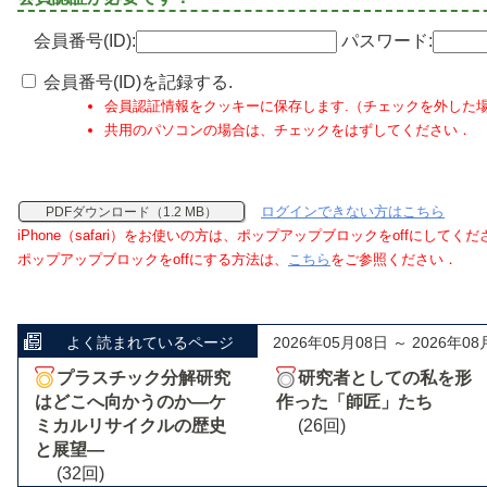
会員番号(ID):
パスワード:
会員番号(ID)を記録する.
会員認証情報をクッキーに保存します.（チェックを外した
共用のパソコンの場合は、チェックをはずしてください．
ログインできない方はこちら
PDFダウンロード（1.2 MB）
iPhone（safari）をお使いの方は、ポップアップブロックをoffにしてく
ポップアップブロックをoffにする方法は、
こちら
をご参照ください．
よく読まれているページ
2026年05月08日 ～ 2026年08
プラスチック分解研究
研究者としての私を形
はどこへ向かうのか―ケ
作った「師匠」たち
ミカルリサイクルの歴史
(26回)
と展望―
(32回)