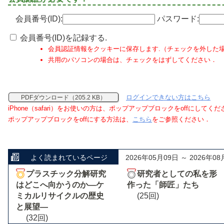
会員番号(ID):
パスワード:
会員番号(ID)を記録する.
会員認証情報をクッキーに保存します.（チェックを外した
共用のパソコンの場合は、チェックをはずしてください．
ログインできない方はこちら
PDFダウンロード（205.2 KB）
iPhone（safari）をお使いの方は、ポップアップブロックをoffにしてく
ポップアップブロックをoffにする方法は、
こちら
をご参照ください．
よく読まれているページ
2026年05月09日 ～ 2026年08
プラスチック分解研究
研究者としての私を形
はどこへ向かうのか―ケ
作った「師匠」たち
ミカルリサイクルの歴史
(25回)
と展望―
(32回)