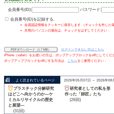
会員番号(ID):
パスワード:
会員番号(ID)を記録する.
会員認証情報をクッキーに保存します.（チェックを外した
共用のパソコンの場合は、チェックをはずしてください．
ログインできない方はこちら
PDFダウンロード（1.7 MB）
iPhone（safari）をお使いの方は、ポップアップブロックをoffにしてく
ポップアップブロックをoffにする方法は、
こちら
をご参照ください．
よく読まれているページ
2026年05月07日 ～ 2026年08
プラスチック分解研究
研究者としての私を形
はどこへ向かうのか―ケ
作った「師匠」たち
ミカルリサイクルの歴史
(26回)
と展望―
(31回)