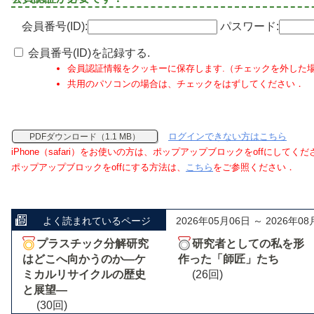
会員番号(ID):
パスワード:
会員番号(ID)を記録する.
会員認証情報をクッキーに保存します.（チェックを外した
共用のパソコンの場合は、チェックをはずしてください．
ログインできない方はこちら
PDFダウンロード（1.1 MB）
iPhone（safari）をお使いの方は、ポップアップブロックをoffにしてく
ポップアップブロックをoffにする方法は、
こちら
をご参照ください．
よく読まれているページ
2026年05月06日 ～ 2026年08
プラスチック分解研究
研究者としての私を形
はどこへ向かうのか―ケ
作った「師匠」たち
ミカルリサイクルの歴史
(26回)
と展望―
(30回)