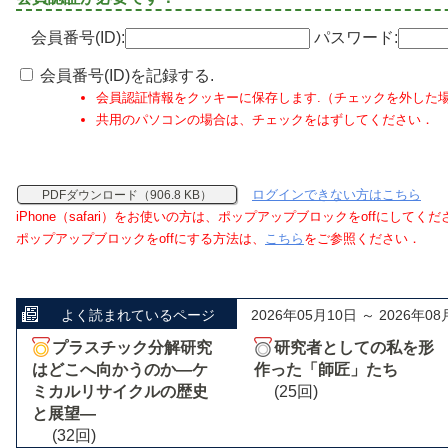
会員番号(ID):
パスワード:
会員番号(ID)を記録する.
会員認証情報をクッキーに保存します.（チェックを外した
共用のパソコンの場合は、チェックをはずしてください．
ログインできない方はこちら
PDFダウンロード（906.8 KB）
iPhone（safari）をお使いの方は、ポップアップブロックをoffにしてく
ポップアップブロックをoffにする方法は、
こちら
をご参照ください．
よく読まれているページ
2026年05月10日 ～ 2026年08
プラスチック分解研究
研究者としての私を形
はどこへ向かうのか―ケ
作った「師匠」たち
ミカルリサイクルの歴史
(25回)
と展望―
(32回)