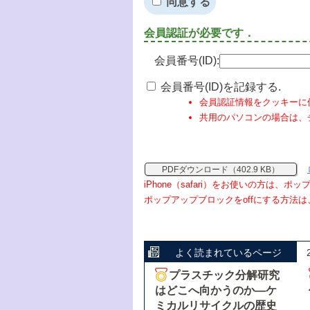
同意する
会員認証が必要です．
会員番号(ID):
会員番号(ID)を記録する.
会員認証情報をクッキーに
共用のパソコンの場合は、
PDFダウンロード（402.9 KB）
iPhone（safari）をお使いの方は、
ポップアップブロックをoffにする方法は
よく読まれているページ
プラスチック分解研究
はどこへ向かうのか―ケ
ミカルリサイクルの歴史