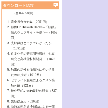
学）
7号 水素を利用する化成品合成の新潮流
6号 新しい固体酸触媒技術
5号 触媒を有効に使うための技術
ールホテル豊橋）
蔵技術の進歩
まで─
3号 メソポーラス物質の新展開
立大学）
3号 実用的ファインケミカル合成プロセス
ダウンロード総数
2号 第97回触媒討論会
1号 最近の触媒担体とその効果
▼46巻（2004年）
7号 ゼオライト合成における最近の進歩
6号 第106回触媒討論会
5号 CO
が関わる触媒・材料
B号 第111回触媒討論会（2013年・関西大
4号 錯体を利用したユニークな表面構造の
を実現する触媒
2
3号 リビング重合触媒の最近の展開
2号 第95回触媒討論会
(全164558件）
1号 部分酸化反応触媒の最前線
▼45巻（2003年）
学）
構築と機能
7号 有機分子触媒による精密有機合成
4号 バイオマス活用のための技術開発
6号 第104回触媒討論会
4号 今後の液体燃料を支える触媒技術
3号 化成品を合成するゼオライト触媒
2号 第93回触媒討論会
1号 なぜこの触媒が良いのか？
▼44巻（2002年）
貴金属合金触媒（2051回）
5号 若手会員による触媒研究の未来展望1：
8号 高機能化ポリオレフィンに向けた重合
5号 こんな物質，あんな物質―新たな触媒
7号 持続可能社会実現のための触媒および
5号 水素製造・貯蔵のための触媒技術の新
4号 水分解用光触媒材料
3号 特殊エネルギー場の触媒反応
触媒OnTheWeb Hacks─「触媒」
企業編
2号 第91回触媒討論会
触媒の最近の進展
1号 高次制御された触媒の化学
▼43巻（2001年）
の可能性―
触媒関連技術
しい展開
誌のウェブサイトを使う─（1659
5号 時間分解分光の進歩と応用
4号 生体内における金属の触媒作用
6号 第102回触媒討論会
3号 最近の自動車排ガス処理技術
2号 第89回触媒討論会
1号 グリーンケミストリーと触媒
▼42巻（2000年）
6号 第100回触媒討論会
8号 未来を拓く金属錯体
回）
6号 第98回触媒討論会
6号 第96回触媒討論会
5号 ファインケミカルズの展開に寄与する
7号 触媒・化学反応における計算化学の進
4号 触媒研究の現状と将来─第90回触媒討論
3号 触媒を利用した電気化学の新展開
2号 第87回触媒討論会特集号
1号 触媒反応工学の明日を拓く
▼41巻（1999年）
7号 『結晶の化学』を活かした触媒研究
光触媒はどこまでわかったか
7号 基礎化学品製造の触媒技術
触媒
歩
会Aから
7号 未来型金属錯体触媒開発への展望
4号 ナノ材料の調製と機能化
（1091回）
3号 生体触媒とバイオプロセス
2号 第85回触媒討論会
8号 イオン液体の応用
1号 孔、穴、あな?-特異な空間とその利用-
▼40巻（1998年）
8号 多機能型リアクター
6号 第94回触媒討論会
8号 若手研究者による触媒研究の未来展望
5号 基礎化学品製造の触媒技術
8号 超臨界流体を用いた化学プロセスの新
住友化学の研究開発戦略―触媒
5号 こんな触媒が欲しい
4号 水素製造・利用の触媒化学
3号 反応ダイナミクス
2号 第83回触媒討論会
1号 創立40周年記念・触媒化学この10年の
▼39巻（1997年）
2：大学・研究所編
展開
研究と高機能材料開発―（1075
7号 サブナノレベルでみた新しい表面現象
6号 第92回触媒討論会
6号 第90回触媒討論会
5号 触媒研究における新しい切り口：コン
進展と21世紀への提言/創立40周年記念・触
4号 超臨界流体の触媒反応への応用
3号 均一系触媒反応最前線
1号 均一系と不均一系触媒反応-その特徴と
回）
▼38巻（1996年）
8号 オレフィン重合触媒の新たな展
7号 基礎化学品製造の触媒技術
ビナトリアルケミストリー
媒学会この10年の歩みとこれから/創立40周
7号 触媒研究と学術雑誌/情報
5号 触媒のおもしろさをどのように伝える
接点
触媒の活性を徹底的に使い切る
4号 実用炭素材料の新展開
1号 触媒の構造と触媒作用/C1化学を中心と
▼37巻（1995年）
年記念・記録は語る
8号 資源の循環と触媒技術
6号 第88回触媒討論会特集号
か
ための技術（1019回）
8号 若い世代からみた触媒化学の現状と未
2号 第79回触媒討論会
5号 研究の方法論を考える
する21世紀への触媒
1号 ファインケミカルズと固体触媒
▼36巻（1994年）
2号 第81回触媒討論会
ゼオライト触媒によるクメン接
来
7号 企業における触媒研究のブレークスル
6号 第86回触媒討論会
3号 最新NO除去触媒の実用化研究
6号 第84回触媒討論会
2号 第77回触媒討論会
2号 第75回触媒討論会
触分解（921回）
1号 電気化学と触媒
▼35巻（1993年）
ー
3号 計算機触媒化学へのさそい
7号 水素化精製触媒の新しい展開
4号 新しい反応場を目指した触媒調製
7号 機能性金属材料と触媒
3号 オリンピックメダル:金・銀・銅はどん
酸化亜鉛の光触媒能の研究（837
3号 希土類を利用した触媒
2号 第73回触媒討論会
8号 この材料を触媒として使ってみません
4号 触媒劣化の制御と予測
1号 工業触媒開発マニュアル―探索から工
▼34巻（1992年）
8号 新しい反応性と機能性を目指した金属
な触媒作用を示すか
回）
5号 反応・分離技術の新しい展開
8号 触媒研究へのNMRの応用と展望
か？
業化まで
4号 触媒とリサイクル
3号 C4化学の展開
5号 最新の実用プロセスと触媒
クラスタ-化学
1号 インパクトを与えたこの研究
▼33巻（1991年）
光触媒反応（826回）
4号 触媒作用における機能の複合化
6号 第80回触媒討論会
2号 第71回触媒討論会
5号 エネルギー変換触媒
4号 《通常号》
6号 第82回触媒討論会
急速加熱急速冷却法による十面
2号 第69回触媒討論会
1号 触媒プロセス開発マニュアル―探索か
▼32巻（1990年）