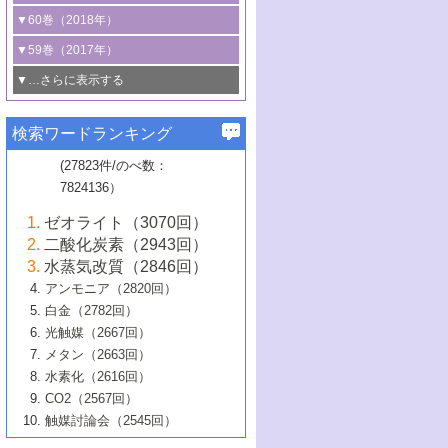
3号 CO
の排出削減および有効活用のた
タリゼーション
2
3号 特殊反応場を利用した触媒的分子変
る非貴金属触媒の研究動向
線を利用した触媒解析技術の最先端
1号 物質移動制御に着目した触媒プロセ
▼60巻（2018年）
4号 格子酸素・格子酸素欠陥を利用した
めの触媒技術
換反応
2号 機能化学品製造に資するクリーンな
ス開発
5号 ゼオライトの合成と応用における研
5号 単原子触媒
触媒反応
1号 固体酸触媒の最新の研究動向
▼59巻（2017年）
触媒的酸化反応
4号 若手による情報発信企画～とびたて
4号 多孔質材料を用いた触媒の新展開
究動向
2号 CO
フリー水素サプライチェーンに
2
6号 参照触媒委員会からのお知らせ
5号 生体触媒によるエネルギー変換反応
2号 二酸化炭素からの有用化学品合成
1号 いたるところに，触媒
▼…さらに表示する
若き触媒の研究者たち～（1）
3号 水処理のための触媒化学
5号 情報学的手法を用いた触媒開発
6号 ヘテロ接合界面
関わる触媒開発動向
B号 第133回触媒討論会（2023年）
6号 窒素とリンの循環のための触媒・機
3号 ナノ粒子・クラスター触媒の最前線
2号 機能性材料の局所構造解析のための
5号 若手による情報発信企画～とびたて
▼58巻（2016年）
4号 光触媒を用いた水分解の最新の研究
6号 カーボンニュートラルに向けた電解
B号 第135回触媒討論会（2025年）
3号 精密高分子合成に関する最近の研究
能性材料
最先端技術
検索ワードランキング
4号 60周年記念企画
若き触媒の研究者たち～（2）
動向
技術
1号 ユニークな構造の高分子を生み出す触
▼57巻（2015年）
動向
B号 第131回触媒討論会（2023年）
3号 無機分離膜材料の開発と触媒反応プ
5号 進化するゼオライト合成技術
6号 石油のノーブル・ユースを志向した
媒技術
(27823件/のべ数：
5号 次世代の触媒プロセスを支えるマイ
B号 第127回触媒討論会（2021年・オン
1号 水素キャリアにかかわる触媒技術の新
4号 バイオマス化成品製造のための触媒
▼56巻（2014年）
ロセスへの適用
触媒技術
7824136）
クロ波
6号 非貴金属系触媒における電気化学的
ライン開催(Zoom)のみ）
2号 リグニンからの化成品製造に向けた触
展開
技術
1号 特殊環境場を利用した材料合成
▼55巻（2013年）
4号 触媒研究における計算科学の利用
酸素還元反応
B号 第129回触媒討論会（2022年・京都
媒技術
6号 メタン転換技術の最新動向
ゼオライト（3070回）
2号 石油精製用触媒の最近の進展
5号 固体触媒による含窒素有機化合物変
2号 光触媒反応機構に関する最新の研究動
1号 高耐久性燃料電池システム用触媒にお
大学：オンライン・対面開催）
▼54巻（2012年）
5号 水素のふるまいを解き明かす最先端
B号 第121回触媒討論会（2018年・東京
3号 触媒研究の最先端～とびたて若き研究
二酸化炭素（2943回）
B号 第125回触媒討論会（2020年・工学
換の最前線
3号 固体酸化物形燃料電池（SOFC）におけ
向
ける新展開
研究
大学）
1号 規則性多孔体の利用技術における最近
▼53巻（2011年）
者たち～（1）
水蒸気改質（2846回）
院大学）
るアノード触媒上での燃料直接改質技術
6号 貴金属使用量低減に向けた自動車排
3号 固体高分子形燃料電池カソード触媒の
2号 リビングラジカル重合の最近の動向
6号 低級アルカンの有効利用のための触
の進歩
アンモニア（2820回）
4号 触媒研究の最先端～とびたて若き研究
1号 金属学から見る合金触媒の新展開
▼52巻（2010年）
ガス浄化触媒の開発
4号 コアシェル構造の制御による触媒機能
開発動向
媒技術
白金（2782回）
3号 天然ガスの化学工業的展開に関する触
2号 第109回触媒討論会
者たち～（2）
2号 第107回触媒討論会
の向上
1号 触媒の劣化対策と長寿命触媒開発
B号 第123回触媒討論会（2019年・大阪
▼51巻（2009年）
4号 人工光合成に向けた近年のアプローチ
光触媒（2667回）
媒技術
B号 第119回触媒討論会（2017年・首都
3号 貴金属低減技術の最新動向
5号 触媒研究の最先端～とびたて若き研究
市立大学）
3号 触媒のその場観察法の進歩（１）
5号 工業触媒およびその周辺技術の最近の
2号 第105回触媒討論会
1号 炭素材料－熱い注目を集める材料－
▼50巻（2008年）
メタン（2663回）
大学東京）
5号 未利用熱エネルギーの有効活用に貢献
4号 貴金属触媒の精密構造制御とその活用
者たち～（3）
4号 貴金属代替技術の最新動向
進歩
水素化（2616回）
4号 触媒のその場観察法の進歩（２）
3号 ナノ構造が拓く新機能
する触媒技術
2号 第103回触媒討論会
1号 触媒化学と学会のこの10年，半世紀，
▼49巻（2007年）
5号 バイオマス化成品製造のための固体触
6号 イオニクス材料と燃料電池・電解合成
5号 光触媒による物質変換反応の新展開
CO2（2567回）
6号 ナノシート
5号 不活性結合の触媒的活性化による有機
そして未来
4号 活性サイトおよびその環境の精密な設
6号 ポリオキソメタレート
3号 環境浄化用光触媒の現状と課題
媒の開発
1号 含フッ素化合物の合成と触媒
▼48巻（2006年）
の最新の研究動向
触媒討論会（2545回）
6号 グラフェン
合成
B号 第115回触媒討論会（2015年・成蹊大
計による触媒の高機能化
2号 第101回触媒討論会
B号 第113回触媒討論会（2014年・ロワジ
4号 水素社会の実現に向けた水素製造・貯
6号 ナノ空間─吸着状態解析から新機能開拓
2号 第99回触媒討論会
B号 第117回触媒討論会（2016年・大阪府
1号 固体酸触媒の最近の進歩
▼47巻（2005年）