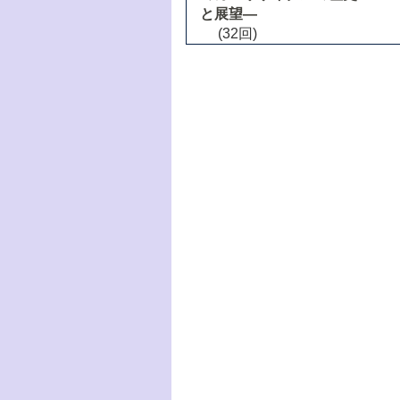
と展望―
(32回)