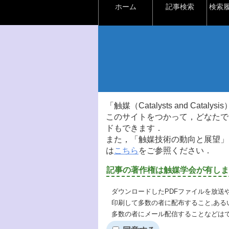
ホーム
記事検索
検索
「触媒（Catalysts and Ca
このサイトをつかって，どなたで
ドもできます．
また，「触媒技術の動向と展望」
は
こちら
をご参照ください．
記事の著作権は触媒学会が有しま
ダウンロードしたPDFファイルを放送
印刷して多数の者に配布すること,ある
多数の者にメール配信することなどは