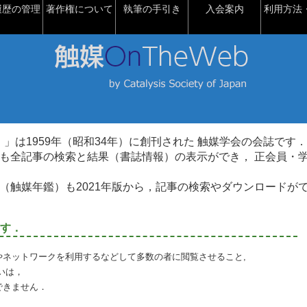
履歴の管理
著作権について
執筆の手引き
入会案内
利用方法・
talysis）」は1959年（昭和34年）に創刊された 触媒学会の会誌です．
も全記事の検索と結果（書誌情報）の表示ができ， 正会員・
（触媒年鑑）も2021年版から，記事の検索やダウンロードが
す．
やネットワークを利用するなどして多数の者に閲覧させること,
いは，
できません．