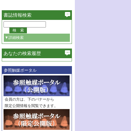
書誌情報検索
▼詳細検索
あなたの検索履歴
必ず含む
参照触媒ポータル
巻・号指定
巻
号
範囲指定
巻
号～
巻
会員の方は、下のバナーから
号
限定公開情報を閲覧できます。
触媒年鑑
年度
記事種別
マーク：
マークあり