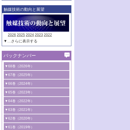
触媒技術の動向と展望
2026
2025
2024
2023
2022
▼…さらに表示する
バックナンバー
▼68巻（2026年）
1号 過酸化水素合成に関する研究動向
▼67巻（2025年）
2号 コンピューター技術により加速する
1号 CO
水素化によるグリーン燃料/グリ
▼66巻（2024年）
2
触媒開発
ーンケミカル製造
1号 低次元ナノ構造を有する触媒材料
▼65巻（2023年）
3号 有機分子変換やCO
資源化のための
2
2号 水素製造のための水分解技術に関す
2号 規制反応場を活用した固体触媒研究
1号 炭素が関わる触媒機能
▼64巻（2022年）
光触媒に関する最近の研究
る最近の研究
の新展開
2号 プラスチックケミカルリサイクルの
1号 合成ガス製造とCOを用いるケミカル
▼63巻（2021年）
B号 第137回触媒討論会（2026年）
3号 オレフィン系樹脂の精密合成に関す
3号 未踏分子変換を目指した酸化触媒プ
ための触媒技術
ズ合成の最新動向
1号 金触媒の新展開
▼62巻（2020年）
る最新技術
ロセスの最前線
3号 非酸化物系金属化合物を基盤とした
2号 化学品合成のための合金触媒開発
2号 ペロブスカイト
1号 触媒設計を拓く欠陥構造のキャラク
▼61巻（2019年）
4号 アルコール類の効率的変換を実現す
4号 シンクロトロン放射光および中性子
触媒材料の開発