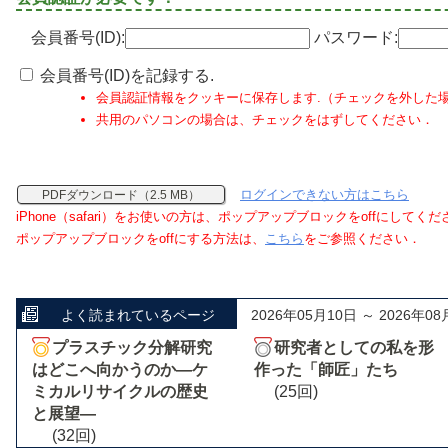
会員番号(ID):
パスワード:
会員番号(ID)を記録する.
会員認証情報をクッキーに保存します.（チェックを外した
共用のパソコンの場合は、チェックをはずしてください．
ログインできない方はこちら
PDFダウンロード（2.5 MB）
iPhone（safari）をお使いの方は、ポップアップブロックをoffにしてく
ポップアップブロックをoffにする方法は、
こちら
をご参照ください．
よく読まれているページ
2026年05月10日 ～ 2026年08
プラスチック分解研究
研究者としての私を形
はどこへ向かうのか―ケ
作った「師匠」たち
ミカルリサイクルの歴史
(25回)
と展望―
(32回)