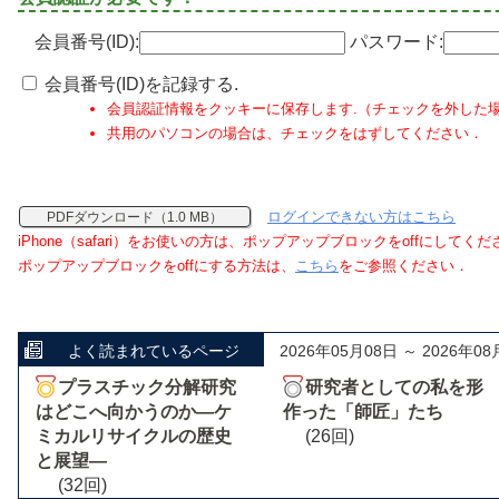
会員番号(ID):
パスワード:
会員番号(ID)を記録する.
会員認証情報をクッキーに保存します.（チェックを外した
共用のパソコンの場合は、チェックをはずしてください．
ログインできない方はこちら
PDFダウンロード（1.0 MB）
iPhone（safari）をお使いの方は、ポップアップブロックをoffにしてく
ポップアップブロックをoffにする方法は、
こちら
をご参照ください．
よく読まれているページ
2026年05月08日 ～ 2026年08
プラスチック分解研究
研究者としての私を形
はどこへ向かうのか―ケ
作った「師匠」たち
ミカルリサイクルの歴史
(26回)
と展望―
(32回)