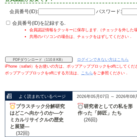
会員番号(ID):
パスワード:
会員番号(ID)を記録する.
会員認証情報をクッキーに保存します.（チェックを外した
共用のパソコンの場合は、チェックをはずしてください．
ログインできない方はこちら
PDFダウンロード（110.8 KB）
iPhone（safari）をお使いの方は、ポップアップブロックをoffにしてく
ポップアップブロックをoffにする方法は、
こちら
をご参照ください．
よく読まれているページ
2026年05月07日 ～ 2026年08
プラスチック分解研究
研究者としての私を形
はどこへ向かうのか―ケ
作った「師匠」たち
ミカルリサイクルの歴史
(26回)
と展望―
(32回)