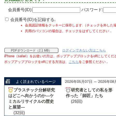
会員番号(ID):
パスワード:
会員番号(ID)を記録する.
会員認証情報をクッキーに保存します.（チェックを外した
共用のパソコンの場合は、チェックをはずしてください．
ログインできない方はこちら
PDFダウンロード（2.1 MB）
iPhone（safari）をお使いの方は、ポップアップブロックをoffにしてく
ポップアップブロックをoffにする方法は、
こちら
をご参照ください．
よく読まれているページ
2026年05月07日 ～ 2026年08
プラスチック分解研究
研究者としての私を形
はどこへ向かうのか―ケ
作った「師匠」たち
ミカルリサイクルの歴史
(26回)
と展望―
(32回)