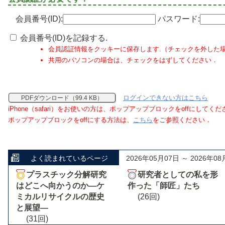
会員番号(ID):
パスワード:
会員番号(ID)を記録する.
会員認証情報をクッキーに保存します.（チェックを外した
共用のパソコンの場合は、チェックをはずしてください．
ログインできない方はこちら
PDFダウンロード（99.4 KB）
iPhone（safari）をお使いの方は、ポップアップブロックをoffにしてく
ポップアップブロックをoffにする方法は、
こちら
をご参照ください．
よく読まれているページ
2026年05月07日 ～ 2026年08
プラスチック分解研究
研究者としての私を形
はどこへ向かうのか―ケ
作った「師匠」たち
ミカルリサイクルの歴史
(26回)
と展望―
(31回)