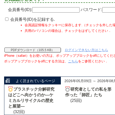
会員番号(ID):
パスワード:
会員番号(ID)を記録する.
会員認証情報をクッキーに保存します.（チェックを外した
共用のパソコンの場合は、チェックをはずしてください．
ログインできない方はこちら
PDFダウンロード（105.5 KB）
iPhone（safari）をお使いの方は、ポップアップブロックをoffにしてく
ポップアップブロックをoffにする方法は、
こちら
をご参照ください．
よく読まれているページ
2026年05月09日 ～ 2026年08
プラスチック分解研究
研究者としての私を形
はどこへ向かうのか―ケ
作った「師匠」たち
ミカルリサイクルの歴史
(25回)
と展望―
(32回)