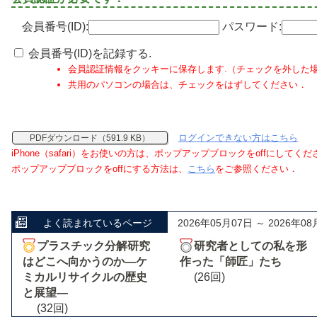
会員番号(ID):
パスワード:
会員番号(ID)を記録する.
会員認証情報をクッキーに保存します.（チェックを外した
共用のパソコンの場合は、チェックをはずしてください．
ログインできない方はこちら
PDFダウンロード（591.9 KB）
iPhone（safari）をお使いの方は、ポップアップブロックをoffにしてく
ポップアップブロックをoffにする方法は、
こちら
をご参照ください．
よく読まれているページ
2026年05月07日 ～ 2026年08
プラスチック分解研究
研究者としての私を形
はどこへ向かうのか―ケ
作った「師匠」たち
ミカルリサイクルの歴史
(26回)
と展望―
(32回)