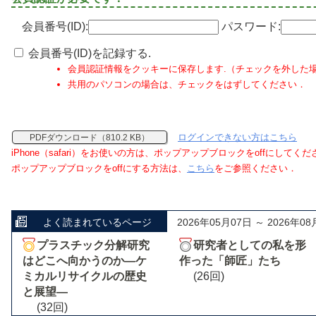
会員番号(ID):
パスワード:
会員番号(ID)を記録する.
会員認証情報をクッキーに保存します.（チェックを外した
共用のパソコンの場合は、チェックをはずしてください．
ログインできない方はこちら
PDFダウンロード（810.2 KB）
iPhone（safari）をお使いの方は、ポップアップブロックをoffにしてく
ポップアップブロックをoffにする方法は、
こちら
をご参照ください．
よく読まれているページ
2026年05月07日 ～ 2026年08
プラスチック分解研究
研究者としての私を形
はどこへ向かうのか―ケ
作った「師匠」たち
ミカルリサイクルの歴史
(26回)
と展望―
(32回)