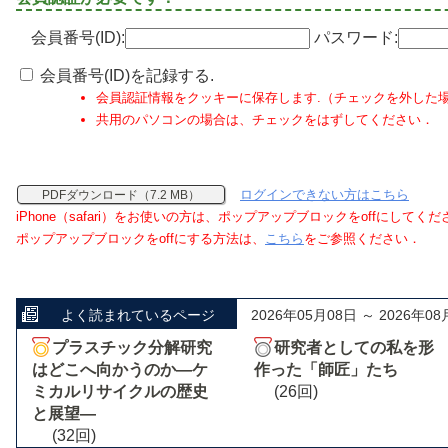
会員番号(ID):
パスワード:
会員番号(ID)を記録する.
会員認証情報をクッキーに保存します.（チェックを外した
共用のパソコンの場合は、チェックをはずしてください．
ログインできない方はこちら
PDFダウンロード（7.2 MB）
iPhone（safari）をお使いの方は、ポップアップブロックをoffにしてく
ポップアップブロックをoffにする方法は、
こちら
をご参照ください．
よく読まれているページ
2026年05月08日 ～ 2026年08
プラスチック分解研究
研究者としての私を形
はどこへ向かうのか―ケ
作った「師匠」たち
ミカルリサイクルの歴史
(26回)
と展望―
(32回)