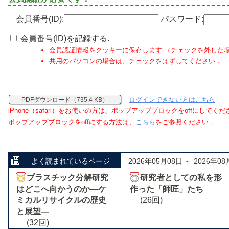
会員番号(ID):
パスワード:
会員番号(ID)を記録する.
会員認証情報をクッキーに保存します.（チェックを外した
共用のパソコンの場合は、チェックをはずしてください．
ログインできない方はこちら
PDFダウンロード（735.4 KB）
iPhone（safari）をお使いの方は、ポップアップブロックをoffにしてく
ポップアップブロックをoffにする方法は、
こちら
をご参照ください．
よく読まれているページ
2026年05月08日 ～ 2026年08
プラスチック分解研究
研究者としての私を形
はどこへ向かうのか―ケ
作った「師匠」たち
ミカルリサイクルの歴史
(26回)
と展望―
(32回)