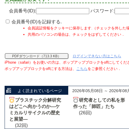
会員番号(ID):
パスワード:
会員番号(ID)を記録する.
会員認証情報をクッキーに保存します.（チェックを外した
共用のパソコンの場合は、チェックをはずしてください．
ログインできない方はこちら
PDFダウンロード（713.3 KB）
iPhone（safari）をお使いの方は、ポップアップブロックをoffにしてく
ポップアップブロックをoffにする方法は、
こちら
をご参照ください．
よく読まれているページ
2026年05月08日 ～ 2026年08
プラスチック分解研究
研究者としての私を形
はどこへ向かうのか―ケ
作った「師匠」たち
ミカルリサイクルの歴史
(26回)
と展望―
(32回)