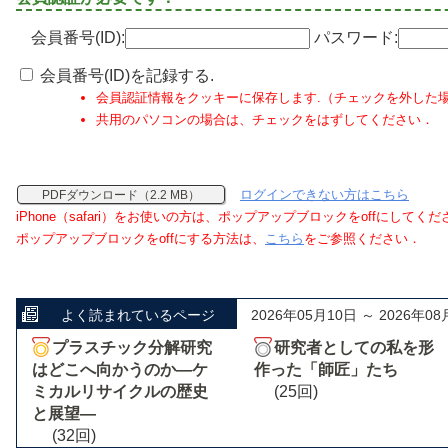
会員番号(ID):
パスワード:
会員番号(ID)を記録する.
会員認証情報をクッキーに保存します.（チェックを外した
共用のパソコンの場合は、チェックをはずしてください．
ログインできない方はこちら
PDFダウンロード（2.2 MB）
iPhone（safari）をお使いの方は、ポップアップブロックをoffにしてく
ポップアップブロックをoffにする方法は、
こちら
をご参照ください．
よく読まれているページ
2026年05月10日 ～ 2026年08
プラスチック分解研究
研究者としての私を形
はどこへ向かうのか―ケ
作った「師匠」たち
ミカルリサイクルの歴史
(25回)
と展望―
(32回)