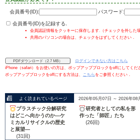
会員番号(ID):
パスワード:
会員番号(ID)を記録する.
会員認証情報をクッキーに保存します.（チェックを外した
共用のパソコンの場合は、チェックをはずしてください．
ログインできない方はこちら
PDFダウンロード（2.7 MB）
iPhone（safari）をお使いの方は、ポップアップブロックをoffにしてく
ポップアップブロックをoffにする方法は、
こちら
をご参照ください．
よく読まれているページ
2026年05月07日 ～ 2026年08
プラスチック分解研究
研究者としての私を形
はどこへ向かうのか―ケ
作った「師匠」たち
ミカルリサイクルの歴史
(26回)
と展望―
(31回)