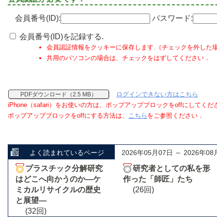
会員番号(ID):
パスワード:
会員番号(ID)を記録する.
会員認証情報をクッキーに保存します.（チェックを外した
共用のパソコンの場合は、チェックをはずしてください．
ログインできない方はこちら
PDFダウンロード（2.5 MB）
iPhone（safari）をお使いの方は、ポップアップブロックをoffにしてく
ポップアップブロックをoffにする方法は、
こちら
をご参照ください．
よく読まれているページ
2026年05月07日 ～ 2026年08
プラスチック分解研究
研究者としての私を形
はどこへ向かうのか―ケ
作った「師匠」たち
ミカルリサイクルの歴史
(26回)
と展望―
(32回)