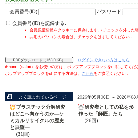
会員番号(ID):
パスワード:
会員番号(ID)を記録する.
会員認証情報をクッキーに保存します.（チェックを外した
共用のパソコンの場合は、チェックをはずしてください．
ログインできない方はこちら
PDFダウンロード（168.0 KB）
iPhone（safari）をお使いの方は、ポップアップブロックをoffにしてく
ポップアップブロックをoffにする方法は、
こちら
をご参照ください．
よく読まれているページ
2026年05月06日 ～ 2026年08
プラスチック分解研究
研究者としての私を形
はどこへ向かうのか―ケ
作った「師匠」たち
ミカルリサイクルの歴史
(26回)
と展望―
(31回)