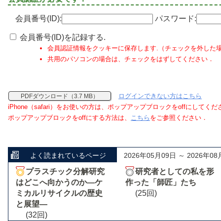
会員番号(ID):
パスワード:
会員番号(ID)を記録する.
会員認証情報をクッキーに保存します.（チェックを外した
共用のパソコンの場合は、チェックをはずしてください．
ログインできない方はこちら
PDFダウンロード（3.7 MB）
iPhone（safari）をお使いの方は、ポップアップブロックをoffにしてく
ポップアップブロックをoffにする方法は、
こちら
をご参照ください．
よく読まれているページ
2026年05月09日 ～ 2026年08
プラスチック分解研究
研究者としての私を形
はどこへ向かうのか―ケ
作った「師匠」たち
ミカルリサイクルの歴史
(25回)
と展望―
(32回)