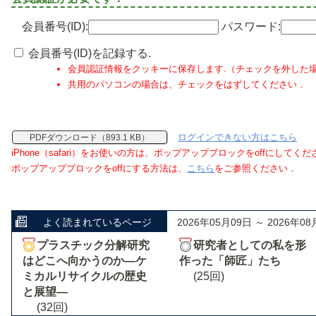
会員番号(ID):
パスワード:
会員番号(ID)を記録する.
会員認証情報をクッキーに保存します.（チェックを外した
共用のパソコンの場合は、チェックをはずしてください．
ログインできない方はこちら
PDFダウンロード（893.1 KB）
iPhone（safari）をお使いの方は、ポップアップブロックをoffにしてく
ポップアップブロックをoffにする方法は、
こちら
をご参照ください．
よく読まれているページ
2026年05月09日 ～ 2026年08
プラスチック分解研究
研究者としての私を形
はどこへ向かうのか―ケ
作った「師匠」たち
ミカルリサイクルの歴史
(25回)
と展望―
(32回)