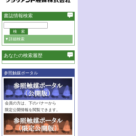
書誌情報検索
▼詳細検索
あなたの検索履歴
必ず含む
参照触媒ポータル
巻・号指定
巻
号
範囲指定
巻
号～
巻
会員の方は、下のバナーから
号
限定公開情報を閲覧できます。
触媒年鑑
年度
記事種別
マーク：
マークあり