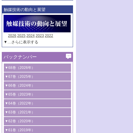
触媒技術の動向と展望
2026
2025
2024
2023
2022
▼…さらに表示する
バックナンバー
▼68巻（2026年）
1号 過酸化水素合成に関する研究動向
▼67巻（2025年）
2号 コンピューター技術により加速する
1号 CO
水素化によるグリーン燃料/グリ
▼66巻（2024年）
2
触媒開発
ーンケミカル製造
1号 低次元ナノ構造を有する触媒材料
▼65巻（2023年）
3号 有機分子変換やCO
資源化のための
2
2号 水素製造のための水分解技術に関す
2号 規制反応場を活用した固体触媒研究
1号 炭素が関わる触媒機能
▼64巻（2022年）
光触媒に関する最近の研究
る最近の研究
の新展開
2号 プラスチックケミカルリサイクルの
1号 合成ガス製造とCOを用いるケミカル
▼63巻（2021年）
B号 第137回触媒討論会（2026年）
3号 オレフィン系樹脂の精密合成に関す
3号 未踏分子変換を目指した酸化触媒プ
ための触媒技術
ズ合成の最新動向
1号 金触媒の新展開
▼62巻（2020年）
る最新技術
ロセスの最前線
3号 非酸化物系金属化合物を基盤とした
2号 化学品合成のための合金触媒開発
2号 ペロブスカイト
1号 触媒設計を拓く欠陥構造のキャラク
▼61巻（2019年）
4号 アルコール類の効率的変換を実現す
4号 シンクロトロン放射光および中性子
触媒材料の開発