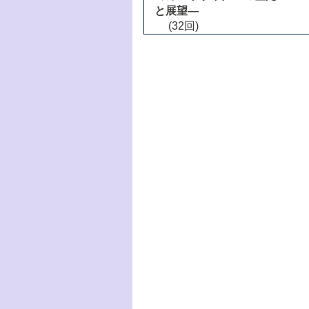
と展望―
(32回)