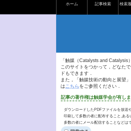
ホーム
記事検索
検索
「触媒（Catalysts and Ca
このサイトをつかって，どなたで
ドもできます．
また，「触媒技術の動向と展望」
は
こちら
をご参照ください．
記事の著作権は触媒学会が有しま
ダウンロードしたPDFファイルを放送
印刷して多数の者に配布すること,ある
多数の者にメール配信することなどは