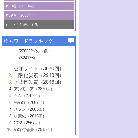
3号 CO
の排出削減および有効活用のた
タリゼーション
2
3号 特殊反応場を利用した触媒的分子変
る非貴金属触媒の研究動向
線を利用した触媒解析技術の最先端
1号 物質移動制御に着目した触媒プロセ
▼60巻（2018年）
4号 格子酸素・格子酸素欠陥を利用した
めの触媒技術
換反応
2号 機能化学品製造に資するクリーンな
ス開発
5号 ゼオライトの合成と応用における研
5号 単原子触媒
触媒反応
1号 固体酸触媒の最新の研究動向
▼59巻（2017年）
触媒的酸化反応
4号 若手による情報発信企画～とびたて
4号 多孔質材料を用いた触媒の新展開
究動向
2号 CO
フリー水素サプライチェーンに
2
6号 参照触媒委員会からのお知らせ
5号 生体触媒によるエネルギー変換反応
2号 二酸化炭素からの有用化学品合成
1号 いたるところに，触媒
▼…さらに表示する
若き触媒の研究者たち～（1）
3号 水処理のための触媒化学
5号 情報学的手法を用いた触媒開発
6号 ヘテロ接合界面
関わる触媒開発動向
B号 第133回触媒討論会（2023年）
6号 窒素とリンの循環のための触媒・機
3号 ナノ粒子・クラスター触媒の最前線
2号 機能性材料の局所構造解析のための
5号 若手による情報発信企画～とびたて
▼58巻（2016年）
4号 光触媒を用いた水分解の最新の研究
6号 カーボンニュートラルに向けた電解
B号 第135回触媒討論会（2025年）
3号 精密高分子合成に関する最近の研究
能性材料
最先端技術
検索ワードランキング
4号 60周年記念企画
若き触媒の研究者たち～（2）
動向
技術
1号 ユニークな構造の高分子を生み出す触
▼57巻（2015年）
動向
B号 第131回触媒討論会（2023年）
3号 無機分離膜材料の開発と触媒反応プ
5号 進化するゼオライト合成技術
6号 石油のノーブル・ユースを志向した
媒技術
(27823件/のべ数：
5号 次世代の触媒プロセスを支えるマイ
B号 第127回触媒討論会（2021年・オン
1号 水素キャリアにかかわる触媒技術の新
4号 バイオマス化成品製造のための触媒
▼56巻（2014年）
ロセスへの適用
触媒技術
7824136）
クロ波
6号 非貴金属系触媒における電気化学的
ライン開催(Zoom)のみ）
2号 リグニンからの化成品製造に向けた触
展開
技術
1号 特殊環境場を利用した材料合成
▼55巻（2013年）
4号 触媒研究における計算科学の利用
酸素還元反応
B号 第129回触媒討論会（2022年・京都
媒技術
6号 メタン転換技術の最新動向
ゼオライト（3070回）
2号 石油精製用触媒の最近の進展
5号 固体触媒による含窒素有機化合物変
2号 光触媒反応機構に関する最新の研究動
1号 高耐久性燃料電池システム用触媒にお
大学：オンライン・対面開催）
▼54巻（2012年）
5号 水素のふるまいを解き明かす最先端
B号 第121回触媒討論会（2018年・東京
3号 触媒研究の最先端～とびたて若き研究
二酸化炭素（2943回）
B号 第125回触媒討論会（2020年・工学
換の最前線
3号 固体酸化物形燃料電池（SOFC）におけ
向
ける新展開
研究
大学）
1号 規則性多孔体の利用技術における最近
▼53巻（2011年）
者たち～（1）
水蒸気改質（2846回）
院大学）
るアノード触媒上での燃料直接改質技術
6号 貴金属使用量低減に向けた自動車排
3号 固体高分子形燃料電池カソード触媒の
2号 リビングラジカル重合の最近の動向
6号 低級アルカンの有効利用のための触
の進歩
アンモニア（2820回）
4号 触媒研究の最先端～とびたて若き研究
1号 金属学から見る合金触媒の新展開
▼52巻（2010年）
ガス浄化触媒の開発
4号 コアシェル構造の制御による触媒機能
開発動向
媒技術
白金（2782回）
3号 天然ガスの化学工業的展開に関する触
2号 第109回触媒討論会
者たち～（2）
2号 第107回触媒討論会
の向上
1号 触媒の劣化対策と長寿命触媒開発
B号 第123回触媒討論会（2019年・大阪
▼51巻（2009年）
4号 人工光合成に向けた近年のアプローチ
光触媒（2667回）
媒技術
B号 第119回触媒討論会（2017年・首都
3号 貴金属低減技術の最新動向
5号 触媒研究の最先端～とびたて若き研究
市立大学）
3号 触媒のその場観察法の進歩（１）
5号 工業触媒およびその周辺技術の最近の
2号 第105回触媒討論会
1号 炭素材料－熱い注目を集める材料－
▼50巻（2008年）
メタン（2663回）
大学東京）
5号 未利用熱エネルギーの有効活用に貢献
4号 貴金属触媒の精密構造制御とその活用
者たち～（3）
4号 貴金属代替技術の最新動向
進歩
水素化（2616回）
4号 触媒のその場観察法の進歩（２）
3号 ナノ構造が拓く新機能
する触媒技術
2号 第103回触媒討論会
1号 触媒化学と学会のこの10年，半世紀，
▼49巻（2007年）
5号 バイオマス化成品製造のための固体触
6号 イオニクス材料と燃料電池・電解合成
5号 光触媒による物質変換反応の新展開
CO2（2567回）
6号 ナノシート
5号 不活性結合の触媒的活性化による有機
そして未来
4号 活性サイトおよびその環境の精密な設
6号 ポリオキソメタレート
3号 環境浄化用光触媒の現状と課題
媒の開発
1号 含フッ素化合物の合成と触媒
▼48巻（2006年）
の最新の研究動向
触媒討論会（2545回）
6号 グラフェン
合成
B号 第115回触媒討論会（2015年・成蹊大
計による触媒の高機能化
2号 第101回触媒討論会
B号 第113回触媒討論会（2014年・ロワジ
4号 水素社会の実現に向けた水素製造・貯
6号 ナノ空間─吸着状態解析から新機能開拓
2号 第99回触媒討論会
B号 第117回触媒討論会（2016年・大阪府
1号 固体酸触媒の最近の進歩
▼47巻（2005年）