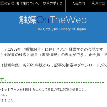
履歴の管理
著作権について
執筆の手引き
入会案内
利用方法・
talysis）」は1959年（昭和34年）に創刊された 触媒学会の会誌です．
も全記事の検索と結果（書誌情報）の表示ができ， 正会員・
（触媒年鑑）も2021年版から，記事の検索やダウンロードが
す．
やネットワークを利用するなどして多数の者に閲覧させること,
いは，
できません．