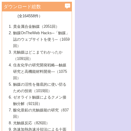
学）
7号 水素を利用する化成品合成の新潮流
6号 新しい固体酸触媒技術
5号 触媒を有効に使うための技術
ールホテル豊橋）
蔵技術の進歩
まで─
3号 メソポーラス物質の新展開
立大学）
3号 実用的ファインケミカル合成プロセス
ダウンロード総数
2号 第97回触媒討論会
1号 最近の触媒担体とその効果
▼46巻（2004年）
7号 ゼオライト合成における最近の進歩
6号 第106回触媒討論会
5号 CO
が関わる触媒・材料
B号 第111回触媒討論会（2013年・関西大
4号 錯体を利用したユニークな表面構造の
を実現する触媒
2
3号 リビング重合触媒の最近の展開
2号 第95回触媒討論会
(全164558件）
1号 部分酸化反応触媒の最前線
▼45巻（2003年）
学）
構築と機能
7号 有機分子触媒による精密有機合成
4号 バイオマス活用のための技術開発
6号 第104回触媒討論会
4号 今後の液体燃料を支える触媒技術
3号 化成品を合成するゼオライト触媒
2号 第93回触媒討論会
1号 なぜこの触媒が良いのか？
▼44巻（2002年）
貴金属合金触媒（2051回）
5号 若手会員による触媒研究の未来展望1：
8号 高機能化ポリオレフィンに向けた重合
5号 こんな物質，あんな物質―新たな触媒
7号 持続可能社会実現のための触媒および
5号 水素製造・貯蔵のための触媒技術の新
4号 水分解用光触媒材料
3号 特殊エネルギー場の触媒反応
触媒OnTheWeb Hacks─「触媒」
企業編
2号 第91回触媒討論会
触媒の最近の進展
1号 高次制御された触媒の化学
▼43巻（2001年）
の可能性―
触媒関連技術
しい展開
誌のウェブサイトを使う─（1659
5号 時間分解分光の進歩と応用
4号 生体内における金属の触媒作用
6号 第102回触媒討論会
3号 最近の自動車排ガス処理技術
2号 第89回触媒討論会
1号 グリーンケミストリーと触媒
▼42巻（2000年）
6号 第100回触媒討論会
8号 未来を拓く金属錯体
回）
6号 第98回触媒討論会
6号 第96回触媒討論会
5号 ファインケミカルズの展開に寄与する
7号 触媒・化学反応における計算化学の進
4号 触媒研究の現状と将来─第90回触媒討論
3号 触媒を利用した電気化学の新展開
2号 第87回触媒討論会特集号
1号 触媒反応工学の明日を拓く
▼41巻（1999年）
7号 『結晶の化学』を活かした触媒研究
光触媒はどこまでわかったか
7号 基礎化学品製造の触媒技術
触媒
歩
会Aから
7号 未来型金属錯体触媒開発への展望
4号 ナノ材料の調製と機能化
（1091回）
3号 生体触媒とバイオプロセス
2号 第85回触媒討論会
8号 イオン液体の応用
1号 孔、穴、あな?-特異な空間とその利用-
▼40巻（1998年）
8号 多機能型リアクター
6号 第94回触媒討論会
8号 若手研究者による触媒研究の未来展望
5号 基礎化学品製造の触媒技術
8号 超臨界流体を用いた化学プロセスの新
住友化学の研究開発戦略―触媒
5号 こんな触媒が欲しい
4号 水素製造・利用の触媒化学
3号 反応ダイナミクス
2号 第83回触媒討論会
1号 創立40周年記念・触媒化学この10年の
▼39巻（1997年）
2：大学・研究所編
展開
研究と高機能材料開発―（1075
7号 サブナノレベルでみた新しい表面現象
6号 第92回触媒討論会
6号 第90回触媒討論会
5号 触媒研究における新しい切り口：コン
進展と21世紀への提言/創立40周年記念・触
4号 超臨界流体の触媒反応への応用
3号 均一系触媒反応最前線
1号 均一系と不均一系触媒反応-その特徴と
回）
▼38巻（1996年）
8号 オレフィン重合触媒の新たな展
7号 基礎化学品製造の触媒技術
ビナトリアルケミストリー
媒学会この10年の歩みとこれから/創立40周
7号 触媒研究と学術雑誌/情報
5号 触媒のおもしろさをどのように伝える
接点
触媒の活性を徹底的に使い切る
4号 実用炭素材料の新展開
1号 触媒の構造と触媒作用/C1化学を中心と
▼37巻（1995年）
年記念・記録は語る
8号 資源の循環と触媒技術
6号 第88回触媒討論会特集号
か
ための技術（1019回）
8号 若い世代からみた触媒化学の現状と未
2号 第79回触媒討論会
5号 研究の方法論を考える
する21世紀への触媒
1号 ファインケミカルズと固体触媒
▼36巻（1994年）
2号 第81回触媒討論会
ゼオライト触媒によるクメン接
来
7号 企業における触媒研究のブレークスル
6号 第86回触媒討論会
3号 最新NO除去触媒の実用化研究
6号 第84回触媒討論会
2号 第77回触媒討論会
2号 第75回触媒討論会
触分解（921回）
1号 電気化学と触媒
▼35巻（1993年）
ー
3号 計算機触媒化学へのさそい
7号 水素化精製触媒の新しい展開
4号 新しい反応場を目指した触媒調製
7号 機能性金属材料と触媒
3号 オリンピックメダル:金・銀・銅はどん
酸化亜鉛の光触媒能の研究（837
3号 希土類を利用した触媒
2号 第73回触媒討論会
8号 この材料を触媒として使ってみません
4号 触媒劣化の制御と予測
1号 工業触媒開発マニュアル―探索から工
▼34巻（1992年）
8号 新しい反応性と機能性を目指した金属
な触媒作用を示すか
回）
5号 反応・分離技術の新しい展開
8号 触媒研究へのNMRの応用と展望
か？
業化まで
4号 触媒とリサイクル
3号 C4化学の展開
5号 最新の実用プロセスと触媒
クラスタ-化学
1号 インパクトを与えたこの研究
▼33巻（1991年）
光触媒反応（826回）
4号 触媒作用における機能の複合化
6号 第80回触媒討論会
2号 第71回触媒討論会
5号 エネルギー変換触媒
4号 《通常号》
6号 第82回触媒討論会
急速加熱急速冷却法による十面
2号 第69回触媒討論会
1号 触媒プロセス開発マニュアル―探索か
▼32巻（1990年）