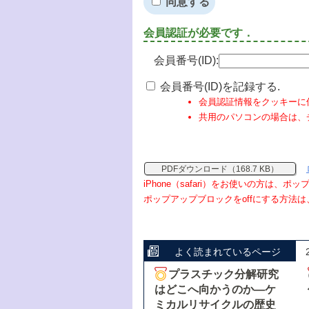
同意する
会員認証が必要です．
会員番号(ID):
会員番号(ID)を記録する.
会員認証情報をクッキーに
共用のパソコンの場合は、
PDFダウンロード（168.7 KB）
iPhone（safari）をお使いの方は、
ポップアップブロックをoffにする方法は
よく読まれているページ
プラスチック分解研究
はどこへ向かうのか―ケ
ミカルリサイクルの歴史