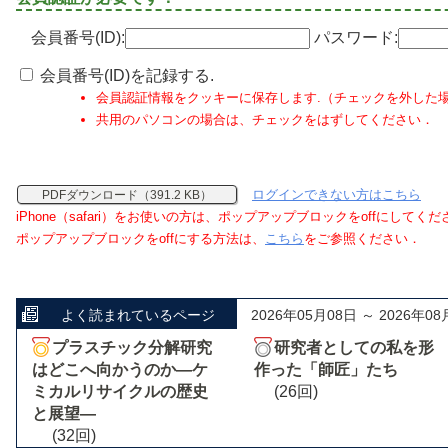
会員番号(ID):
パスワード:
会員番号(ID)を記録する.
会員認証情報をクッキーに保存します.（チェックを外した
共用のパソコンの場合は、チェックをはずしてください．
ログインできない方はこちら
PDFダウンロード（391.2 KB）
iPhone（safari）をお使いの方は、ポップアップブロックをoffにしてく
ポップアップブロックをoffにする方法は、
こちら
をご参照ください．
よく読まれているページ
2026年05月08日 ～ 2026年08
プラスチック分解研究
研究者としての私を形
はどこへ向かうのか―ケ
作った「師匠」たち
ミカルリサイクルの歴史
(26回)
と展望―
(32回)