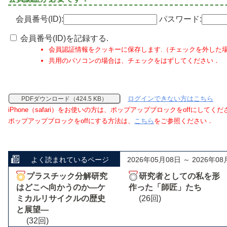
会員番号(ID):
パスワード:
会員番号(ID)を記録する.
会員認証情報をクッキーに保存します.（チェックを外した
共用のパソコンの場合は、チェックをはずしてください．
ログインできない方はこちら
PDFダウンロード（424.5 KB）
iPhone（safari）をお使いの方は、ポップアップブロックをoffにしてく
ポップアップブロックをoffにする方法は、
こちら
をご参照ください．
よく読まれているページ
2026年05月08日 ～ 2026年08
プラスチック分解研究
研究者としての私を形
はどこへ向かうのか―ケ
作った「師匠」たち
ミカルリサイクルの歴史
(26回)
と展望―
(32回)