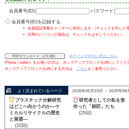
会員番号(ID):
パスワード:
会員番号(ID)を記録する.
会員認証情報をクッキーに保存します.（チェックを外した
共用のパソコンの場合は、チェックをはずしてください．
ログインできない方はこちら
PDFダウンロード（2.5 MB）
iPhone（safari）をお使いの方は、ポップアップブロックをoffにしてく
ポップアップブロックをoffにする方法は、
こちら
をご参照ください．
よく読まれているページ
2026年05月10日 ～ 2026年08
プラスチック分解研究
研究者としての私を形
はどこへ向かうのか―ケ
作った「師匠」たち
ミカルリサイクルの歴史
(25回)
と展望―
(32回)