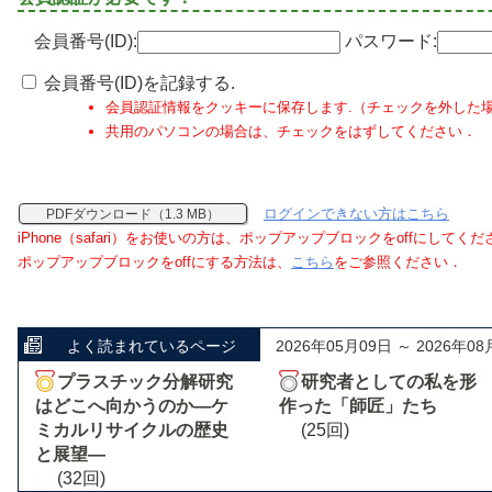
会員番号(ID):
パスワード:
会員番号(ID)を記録する.
会員認証情報をクッキーに保存します.（チェックを外した
共用のパソコンの場合は、チェックをはずしてください．
ログインできない方はこちら
PDFダウンロード（1.3 MB）
iPhone（safari）をお使いの方は、ポップアップブロックをoffにしてく
ポップアップブロックをoffにする方法は、
こちら
をご参照ください．
よく読まれているページ
2026年05月09日 ～ 2026年08
プラスチック分解研究
研究者としての私を形
はどこへ向かうのか―ケ
作った「師匠」たち
ミカルリサイクルの歴史
(25回)
と展望―
(32回)