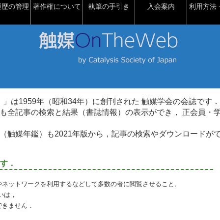
履歴の管理
著作権について
執筆の手引き
入会案内
利用方法・
talysis）」は1959年（昭和34年）に創刊された 触媒学会の会誌です．
も全記事の検索と結果（書誌情報）の表示ができ， 正会員・
（触媒年鑑）も2021年版から，記事の検索やダウンロードが
す．
やネットワークを利用するなどして多数の者に閲覧させること,
いは，
できません．