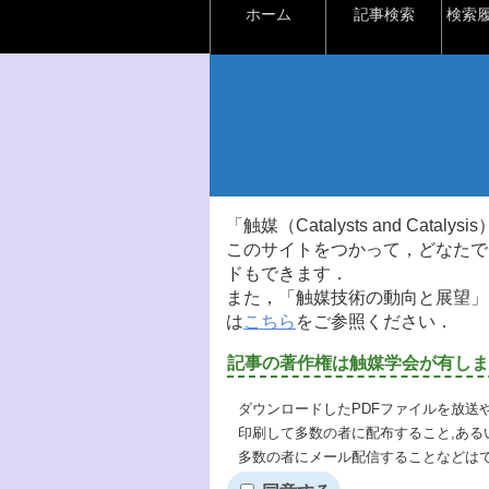
ホーム
記事検索
検索
「触媒（Catalysts and Ca
このサイトをつかって，どなたで
ドもできます．
また，「触媒技術の動向と展望」
は
こちら
をご参照ください．
記事の著作権は触媒学会が有しま
ダウンロードしたPDFファイルを放送
印刷して多数の者に配布すること,ある
多数の者にメール配信することなどは