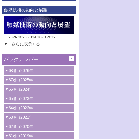
触媒技術の動向と展望
2026
2025
2024
2023
2022
▼…さらに表示する
バックナンバー
▼68巻（2026年）
1号 過酸化水素合成に関する研究動向
▼67巻（2025年）
2号 コンピューター技術により加速する
1号 CO
水素化によるグリーン燃料/グリ
▼66巻（2024年）
2
触媒開発
ーンケミカル製造
1号 低次元ナノ構造を有する触媒材料
▼65巻（2023年）
3号 有機分子変換やCO
資源化のための
2
2号 水素製造のための水分解技術に関す
2号 規制反応場を活用した固体触媒研究
1号 炭素が関わる触媒機能
▼64巻（2022年）
光触媒に関する最近の研究
る最近の研究
の新展開
2号 プラスチックケミカルリサイクルの
1号 合成ガス製造とCOを用いるケミカル
▼63巻（2021年）
B号 第137回触媒討論会（2026年）
3号 オレフィン系樹脂の精密合成に関す
3号 未踏分子変換を目指した酸化触媒プ
ための触媒技術
ズ合成の最新動向
1号 金触媒の新展開
▼62巻（2020年）
る最新技術
ロセスの最前線
3号 非酸化物系金属化合物を基盤とした
2号 化学品合成のための合金触媒開発
2号 ペロブスカイト
1号 触媒設計を拓く欠陥構造のキャラク
▼61巻（2019年）
4号 アルコール類の効率的変換を実現す
4号 シンクロトロン放射光および中性子
触媒材料の開発