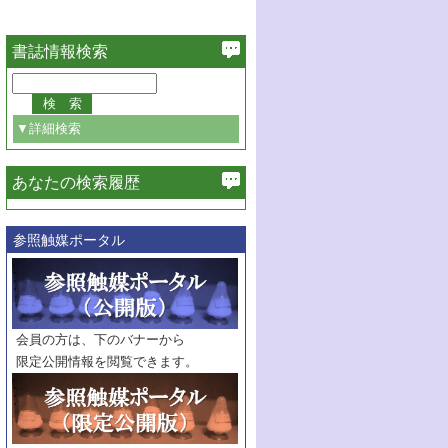
書誌情報検索
▼詳細検索
あなたの検索履歴
必ず含む
参照触媒ポータル
巻・号指定
巻
号
範囲指定
巻
号～
巻
会員の方は、下のバナーから
号
限定公開情報を閲覧できます。
触媒年鑑
年度
記事種別
マーク：
マークあり