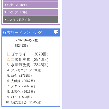
3号 CO
の排出削減および有効活用のた
タリゼーション
2
3号 特殊反応場を利用した触媒的分子変
る非貴金属触媒の研究動向
線を利用した触媒解析技術の最先端
1号 物質移動制御に着目した触媒プロセ
▼60巻（2018年）
4号 格子酸素・格子酸素欠陥を利用した
めの触媒技術
換反応
2号 機能化学品製造に資するクリーンな
ス開発
5号 ゼオライトの合成と応用における研
5号 単原子触媒
触媒反応
1号 固体酸触媒の最新の研究動向
▼59巻（2017年）
触媒的酸化反応
4号 若手による情報発信企画～とびたて
4号 多孔質材料を用いた触媒の新展開
究動向
2号 CO
フリー水素サプライチェーンに
2
6号 参照触媒委員会からのお知らせ
5号 生体触媒によるエネルギー変換反応
2号 二酸化炭素からの有用化学品合成
1号 いたるところに，触媒
▼…さらに表示する
若き触媒の研究者たち～（1）
3号 水処理のための触媒化学
5号 情報学的手法を用いた触媒開発
6号 ヘテロ接合界面
関わる触媒開発動向
B号 第133回触媒討論会（2023年）
6号 窒素とリンの循環のための触媒・機
3号 ナノ粒子・クラスター触媒の最前線
2号 機能性材料の局所構造解析のための
5号 若手による情報発信企画～とびたて
▼58巻（2016年）
4号 光触媒を用いた水分解の最新の研究
6号 カーボンニュートラルに向けた電解
B号 第135回触媒討論会（2025年）
3号 精密高分子合成に関する最近の研究
能性材料
最先端技術
検索ワードランキング
4号 60周年記念企画
若き触媒の研究者たち～（2）
動向
技術
1号 ユニークな構造の高分子を生み出す触
▼57巻（2015年）
動向
B号 第131回触媒討論会（2023年）
3号 無機分離膜材料の開発と触媒反応プ
5号 進化するゼオライト合成技術
6号 石油のノーブル・ユースを志向した
媒技術
(27823件/のべ数：
5号 次世代の触媒プロセスを支えるマイ
B号 第127回触媒討論会（2021年・オン
1号 水素キャリアにかかわる触媒技術の新
4号 バイオマス化成品製造のための触媒
▼56巻（2014年）
ロセスへの適用
触媒技術
7824136）
クロ波
6号 非貴金属系触媒における電気化学的
ライン開催(Zoom)のみ）
2号 リグニンからの化成品製造に向けた触
展開
技術
1号 特殊環境場を利用した材料合成
▼55巻（2013年）
4号 触媒研究における計算科学の利用
酸素還元反応
B号 第129回触媒討論会（2022年・京都
媒技術
6号 メタン転換技術の最新動向
ゼオライト（3070回）
2号 石油精製用触媒の最近の進展
5号 固体触媒による含窒素有機化合物変
2号 光触媒反応機構に関する最新の研究動
1号 高耐久性燃料電池システム用触媒にお
大学：オンライン・対面開催）
▼54巻（2012年）
5号 水素のふるまいを解き明かす最先端
B号 第121回触媒討論会（2018年・東京
3号 触媒研究の最先端～とびたて若き研究
二酸化炭素（2943回）
B号 第125回触媒討論会（2020年・工学
換の最前線
3号 固体酸化物形燃料電池（SOFC）におけ
向
ける新展開
研究
大学）
1号 規則性多孔体の利用技術における最近
▼53巻（2011年）
者たち～（1）
水蒸気改質（2846回）
院大学）
るアノード触媒上での燃料直接改質技術
6号 貴金属使用量低減に向けた自動車排
3号 固体高分子形燃料電池カソード触媒の
2号 リビングラジカル重合の最近の動向
6号 低級アルカンの有効利用のための触
の進歩
アンモニア（2820回）
4号 触媒研究の最先端～とびたて若き研究
1号 金属学から見る合金触媒の新展開
▼52巻（2010年）
ガス浄化触媒の開発
4号 コアシェル構造の制御による触媒機能
開発動向
媒技術
白金（2782回）
3号 天然ガスの化学工業的展開に関する触
2号 第109回触媒討論会
者たち～（2）
2号 第107回触媒討論会
の向上
1号 触媒の劣化対策と長寿命触媒開発
B号 第123回触媒討論会（2019年・大阪
▼51巻（2009年）
4号 人工光合成に向けた近年のアプローチ
光触媒（2667回）
媒技術
B号 第119回触媒討論会（2017年・首都
3号 貴金属低減技術の最新動向
5号 触媒研究の最先端～とびたて若き研究
市立大学）
3号 触媒のその場観察法の進歩（１）
5号 工業触媒およびその周辺技術の最近の
2号 第105回触媒討論会
1号 炭素材料－熱い注目を集める材料－
▼50巻（2008年）
メタン（2663回）
大学東京）
5号 未利用熱エネルギーの有効活用に貢献
4号 貴金属触媒の精密構造制御とその活用
者たち～（3）
4号 貴金属代替技術の最新動向
進歩
水素化（2616回）
4号 触媒のその場観察法の進歩（２）
3号 ナノ構造が拓く新機能
する触媒技術
2号 第103回触媒討論会
1号 触媒化学と学会のこの10年，半世紀，
▼49巻（2007年）
5号 バイオマス化成品製造のための固体触
6号 イオニクス材料と燃料電池・電解合成
5号 光触媒による物質変換反応の新展開
CO2（2567回）
6号 ナノシート
5号 不活性結合の触媒的活性化による有機
そして未来
4号 活性サイトおよびその環境の精密な設
6号 ポリオキソメタレート
3号 環境浄化用光触媒の現状と課題
媒の開発
1号 含フッ素化合物の合成と触媒
▼48巻（2006年）
の最新の研究動向
触媒討論会（2545回）
6号 グラフェン
合成
B号 第115回触媒討論会（2015年・成蹊大
計による触媒の高機能化
2号 第101回触媒討論会
B号 第113回触媒討論会（2014年・ロワジ
4号 水素社会の実現に向けた水素製造・貯
6号 ナノ空間─吸着状態解析から新機能開拓
2号 第99回触媒討論会
B号 第117回触媒討論会（2016年・大阪府
1号 固体酸触媒の最近の進歩
▼47巻（2005年）