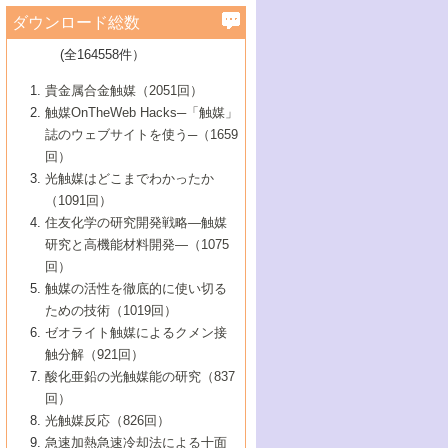
学）
7号 水素を利用する化成品合成の新潮流
6号 新しい固体酸触媒技術
5号 触媒を有効に使うための技術
ールホテル豊橋）
蔵技術の進歩
まで─
3号 メソポーラス物質の新展開
立大学）
3号 実用的ファインケミカル合成プロセス
ダウンロード総数
2号 第97回触媒討論会
1号 最近の触媒担体とその効果
▼46巻（2004年）
7号 ゼオライト合成における最近の進歩
6号 第106回触媒討論会
5号 CO
が関わる触媒・材料
B号 第111回触媒討論会（2013年・関西大
4号 錯体を利用したユニークな表面構造の
を実現する触媒
2
3号 リビング重合触媒の最近の展開
2号 第95回触媒討論会
(全164558件）
1号 部分酸化反応触媒の最前線
▼45巻（2003年）
学）
構築と機能
7号 有機分子触媒による精密有機合成
4号 バイオマス活用のための技術開発
6号 第104回触媒討論会
4号 今後の液体燃料を支える触媒技術
3号 化成品を合成するゼオライト触媒
2号 第93回触媒討論会
1号 なぜこの触媒が良いのか？
▼44巻（2002年）
貴金属合金触媒（2051回）
5号 若手会員による触媒研究の未来展望1：
8号 高機能化ポリオレフィンに向けた重合
5号 こんな物質，あんな物質―新たな触媒
7号 持続可能社会実現のための触媒および
5号 水素製造・貯蔵のための触媒技術の新
4号 水分解用光触媒材料
3号 特殊エネルギー場の触媒反応
触媒OnTheWeb Hacks─「触媒」
企業編
2号 第91回触媒討論会
触媒の最近の進展
1号 高次制御された触媒の化学
▼43巻（2001年）
の可能性―
触媒関連技術
しい展開
誌のウェブサイトを使う─（1659
5号 時間分解分光の進歩と応用
4号 生体内における金属の触媒作用
6号 第102回触媒討論会
3号 最近の自動車排ガス処理技術
2号 第89回触媒討論会
1号 グリーンケミストリーと触媒
▼42巻（2000年）
6号 第100回触媒討論会
8号 未来を拓く金属錯体
回）
6号 第98回触媒討論会
6号 第96回触媒討論会
5号 ファインケミカルズの展開に寄与する
7号 触媒・化学反応における計算化学の進
4号 触媒研究の現状と将来─第90回触媒討論
3号 触媒を利用した電気化学の新展開
2号 第87回触媒討論会特集号
1号 触媒反応工学の明日を拓く
▼41巻（1999年）
7号 『結晶の化学』を活かした触媒研究
光触媒はどこまでわかったか
7号 基礎化学品製造の触媒技術
触媒
歩
会Aから
7号 未来型金属錯体触媒開発への展望
4号 ナノ材料の調製と機能化
（1091回）
3号 生体触媒とバイオプロセス
2号 第85回触媒討論会
8号 イオン液体の応用
1号 孔、穴、あな?-特異な空間とその利用-
▼40巻（1998年）
8号 多機能型リアクター
6号 第94回触媒討論会
8号 若手研究者による触媒研究の未来展望
5号 基礎化学品製造の触媒技術
8号 超臨界流体を用いた化学プロセスの新
住友化学の研究開発戦略―触媒
5号 こんな触媒が欲しい
4号 水素製造・利用の触媒化学
3号 反応ダイナミクス
2号 第83回触媒討論会
1号 創立40周年記念・触媒化学この10年の
▼39巻（1997年）
2：大学・研究所編
展開
研究と高機能材料開発―（1075
7号 サブナノレベルでみた新しい表面現象
6号 第92回触媒討論会
6号 第90回触媒討論会
5号 触媒研究における新しい切り口：コン
進展と21世紀への提言/創立40周年記念・触
4号 超臨界流体の触媒反応への応用
3号 均一系触媒反応最前線
1号 均一系と不均一系触媒反応-その特徴と
回）
▼38巻（1996年）
8号 オレフィン重合触媒の新たな展
7号 基礎化学品製造の触媒技術
ビナトリアルケミストリー
媒学会この10年の歩みとこれから/創立40周
7号 触媒研究と学術雑誌/情報
5号 触媒のおもしろさをどのように伝える
接点
触媒の活性を徹底的に使い切る
4号 実用炭素材料の新展開
1号 触媒の構造と触媒作用/C1化学を中心と
▼37巻（1995年）
年記念・記録は語る
8号 資源の循環と触媒技術
6号 第88回触媒討論会特集号
か
ための技術（1019回）
8号 若い世代からみた触媒化学の現状と未
2号 第79回触媒討論会
5号 研究の方法論を考える
する21世紀への触媒
1号 ファインケミカルズと固体触媒
▼36巻（1994年）
2号 第81回触媒討論会
ゼオライト触媒によるクメン接
来
7号 企業における触媒研究のブレークスル
6号 第86回触媒討論会
3号 最新NO除去触媒の実用化研究
6号 第84回触媒討論会
2号 第77回触媒討論会
2号 第75回触媒討論会
触分解（921回）
1号 電気化学と触媒
▼35巻（1993年）
ー
3号 計算機触媒化学へのさそい
7号 水素化精製触媒の新しい展開
4号 新しい反応場を目指した触媒調製
7号 機能性金属材料と触媒
3号 オリンピックメダル:金・銀・銅はどん
酸化亜鉛の光触媒能の研究（837
3号 希土類を利用した触媒
2号 第73回触媒討論会
8号 この材料を触媒として使ってみません
4号 触媒劣化の制御と予測
1号 工業触媒開発マニュアル―探索から工
▼34巻（1992年）
8号 新しい反応性と機能性を目指した金属
な触媒作用を示すか
回）
5号 反応・分離技術の新しい展開
8号 触媒研究へのNMRの応用と展望
か？
業化まで
4号 触媒とリサイクル
3号 C4化学の展開
5号 最新の実用プロセスと触媒
クラスタ-化学
1号 インパクトを与えたこの研究
▼33巻（1991年）
光触媒反応（826回）
4号 触媒作用における機能の複合化
6号 第80回触媒討論会
2号 第71回触媒討論会
5号 エネルギー変換触媒
4号 《通常号》
6号 第82回触媒討論会
急速加熱急速冷却法による十面
2号 第69回触媒討論会
1号 触媒プロセス開発マニュアル―探索か
▼32巻（1990年）