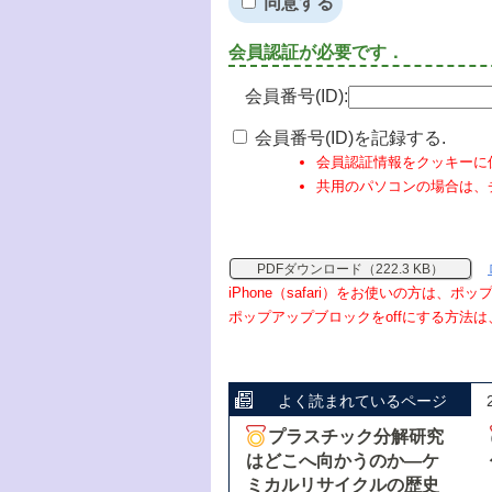
同意する
会員認証が必要です．
会員番号(ID):
会員番号(ID)を記録する.
会員認証情報をクッキーに
共用のパソコンの場合は、
PDFダウンロード（222.3 KB）
iPhone（safari）をお使いの方は、
ポップアップブロックをoffにする方法は
よく読まれているページ
プラスチック分解研究
はどこへ向かうのか―ケ
ミカルリサイクルの歴史