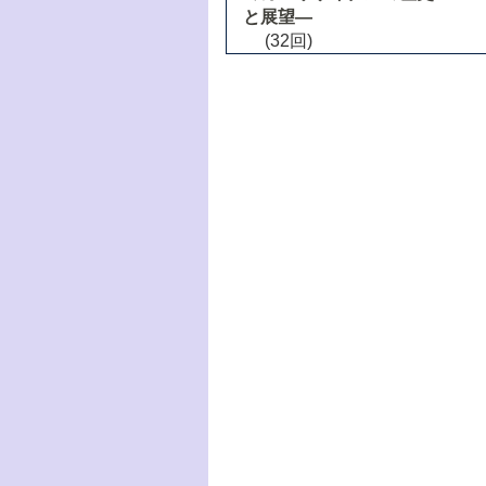
と展望―
(32回)